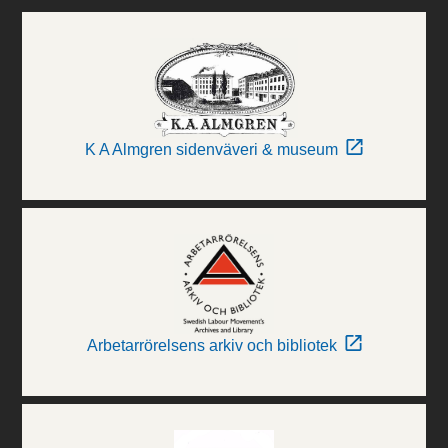
K A Almgren sidenväveri & museum
Arbetarrörelsens arkiv och bibliotek