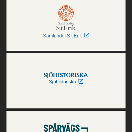
Samfundet S:t Erik
Sjöhistoriska