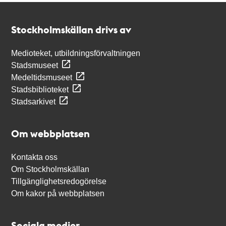
Kontakt
Stockholmskällan
Stockholmskällan drivs av
Medioteket, utbildningsförvaltningen
Stadsmuseet
Medeltidsmuseet
Stadsbiblioteket
Stadsarkivet
Om webbplatsen
Kontakta oss
Om Stockholmskällan
Tillgänglighetsredogörelse
Om kakor på webbplatsen
Sociala medier