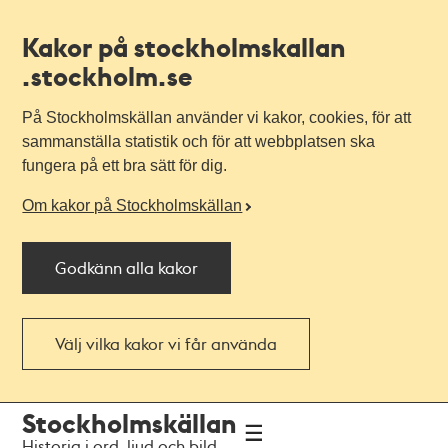
Kakor på stockholmskallan
.stockholm.se
På Stockholmskällan använder vi kakor, cookies, för att
sammanställa statistik och för att webbplatsen ska
fungera på ett bra sätt för dig.
Om kakor på Stockholmskällan
Godkänn alla kakor
Välj vilka kakor vi får använda
Till
Till
Stockholmskällan
navigationen
huvudinnehållet
Historia i ord, ljud och bild