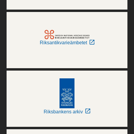
Riksantikvarieämbetet
Riksbankens arkiv