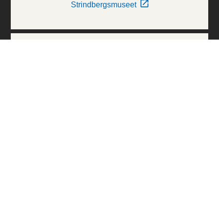
Strindbergsmuseet
Thielska Galleriet
Världskulturmuseerna