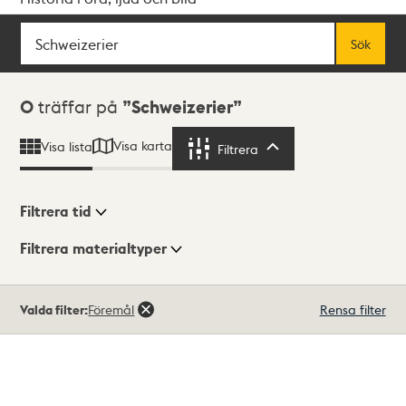
Sök
Fritextsök
Sök
Sökresultat
0
träffar på
Schweizerier
Visa karta
Visa lista
Filtrera
Filtrera
Filtrera tid
Filtrera materialtyper
Visningsläge
Totalt
Valda filter:
Föremål
Rensa filter
0
träffar
Lista
Karta