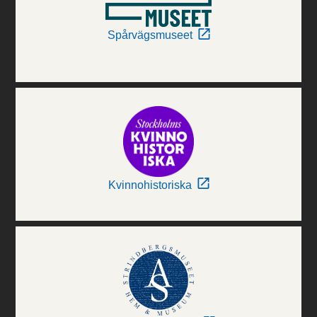
Spårvägsmuseet
Kvinnohistoriska