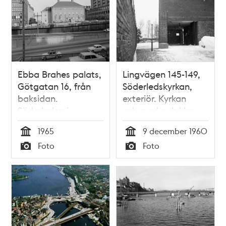
Ebba Brahes palats,
Lingvägen 145-149,
Götgatan 16, från
Söderledskyrkan,
baksidan.
exteriör. Kyrkan
Söderleden i
nybyggd och klar
förgrunden.
för invigning 11
1965
9 december 1960
december
Tid
Tid
Foto
Foto
Typ
Typ