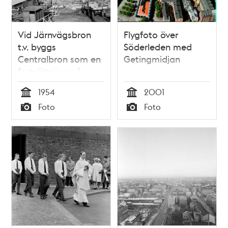
Vid Järnvägsbron
Flygfoto över
t.v. byggs
Söderleden med
Centralbron som en
Getingmidjan
fortsättning på
trafikleden genom
1954
2001
Söderledstunneln.
Tid
Tid
Foto
Foto
Från Sjöbergsplan
Typ
Typ
byggs bron för
tunnelbanan norrut
mot Gamla Stan