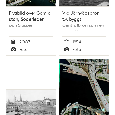
Flygbild över Gamla
Vid Järnvägsbron
stan, Söderleden
t.v. byggs
och Slussen
Centralbron som en
fortsättning på
trafikleden genom
2003
1954
Söderledstunneln
Tid
Tid
Foto
Foto
Typ
Typ