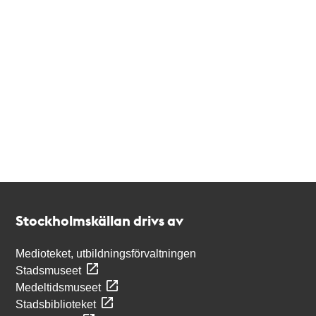
Kontakt
Stockholmskällan
Stockholmskällan drivs av
Medioteket, utbildningsförvaltningen
Stadsmuseet
Medeltidsmuseet
Stadsbiblioteket