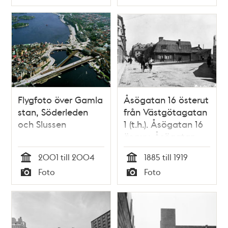
Typ
Typ
Flygfoto över Gamla
Åsögatan 16 österut
stan, Söderleden
från Västgötagatan
och Slussen
1 (t.h.). Åsögatan 16
är nuv. Åsögatan
102-106. Genom
2001 till 2004
1885 till 1919
kvarteret går nu
Tid
Tid
Foto
Foto
Söderledstunneln
Typ
Typ
och här byggdes
Skattehuset 1955-
1961