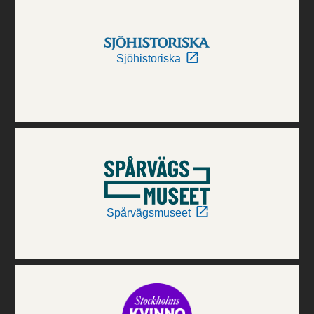
Sjöhistoriska
Spårvägsmuseet