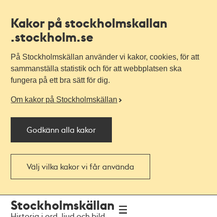
Kakor på stockholmskallan
.stockholm.se
På Stockholmskällan använder vi kakor, cookies, för att
sammanställa statistik och för att webbplatsen ska
fungera på ett bra sätt för dig.
Om kakor på Stockholmskällan
Godkänn alla kakor
Välj vilka kakor vi får använda
Till
Till
Stockholmskällan
navigationen
huvudinnehållet
Historia i ord, ljud och bild