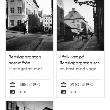
Repslagargatan
I folklivet på
norrut från
Repslagargatan ses
Mariagatan mot
en häst med vagn,
Hornsgatan 10. T.v.
en pojke med
Repslagargatan 4
dragkärra samt en
1885 till 1910
1900 till 1910
och 2 med
man på cykel.
Tid
Tid
Foto
Foto
lumpaffär och
Repslagargatan 16
Typ
Typ
bageri. Här ligger nu
och 14 norrut från
Peter Myndes Backe
Repslagargatan 15.
ovanför Söderledens
Under kvarteret går