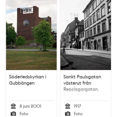
framdragning
(senare Söderleden)
Söderledskyrkan i
Sankt Paulsgatan
Gubbängen
västerut från
Repslagargatan.
Sankt Paulsgatan 4
och 6 A-6 C.
8 juni 2001
1917
Härunder går nu
Tid
Tid
Foto
Foto
Söderledstunneln