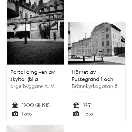
tunnel
idag Söderleden
Portal omgiven av
Hörnet av
skyltar (bl a
Pustegränd 1 och
orgelbyggare A. V.
Brännkyrkagatan 8
Lundahl), Sankt
(t.h.). Här ligger nu
Paulsgatan 6 B sett
Guldfjärdsterrassen
1900 till 1915
1951
från
t.h. i kv. Överkikaren
Tid
Tid
Foto
Foto
Skaraborgsgatan.
och under kvarteret
Typ
Typ
Gården revs 1939 för
går
Södergatans
Söderledstunneln