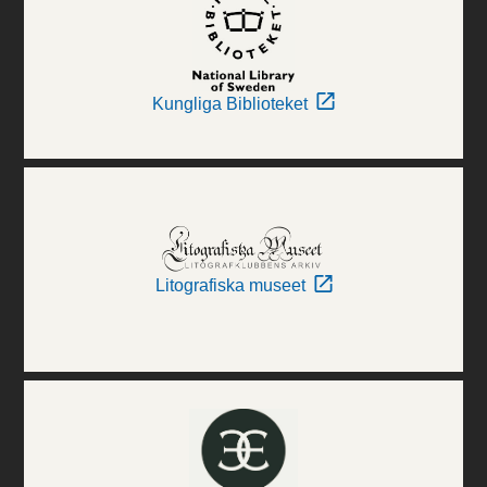
Kungliga Biblioteket
Litografiska museet