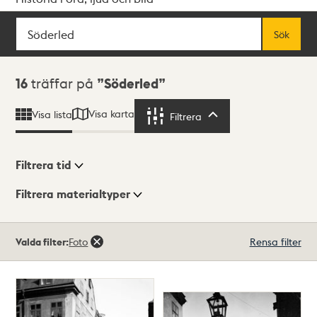
Sök
Fritextsök
Sök
Sökresultat
16
träffar på
Söderled
Visa karta
Visa lista
Filtrera
Filtrera
Filtrera tid
Filtrera materialtyper
Visningsläge
Totalt
Valda filter:
Foto
Rensa filter
16
träffar
Lista
Karta