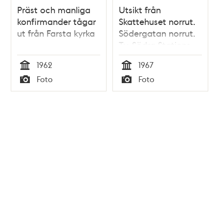
Präst och manliga
Utsikt från
konfirmander tågar
Skattehuset norrut.
ut från Farsta kyrka
Södergatan norrut.
T.v. Södra Stations
bangård.
1962
1967
Medborgarhuset i
Tid
Tid
Foto
Foto
mitten och
Typ
Typ
Götgatan längst till
höger i bilden