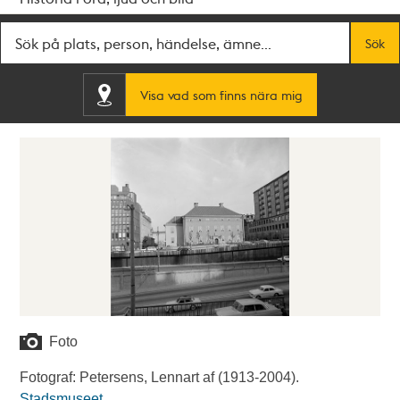
Fritextsök
Sök
Visa vad som finns nära mig
Foto
Fotograf: Petersens, Lennart af (1913-2004).
Stadsmuseet