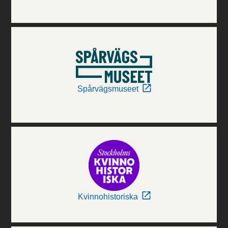
Spårvägsmuseet
Kvinnohistoriska