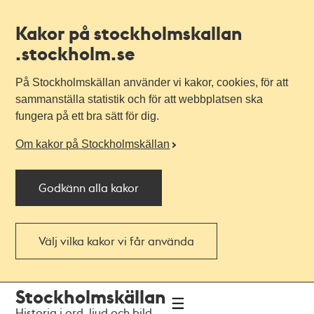
Kakor på stockholmskallan
.stockholm.se
På Stockholmskällan använder vi kakor, cookies, för att
sammanställa statistik och för att webbplatsen ska
fungera på ett bra sätt för dig.
Om kakor på Stockholmskällan
Godkänn alla kakor
Välj vilka kakor vi får använda
Till
Till
Stockholmskällan
navigationen
huvudinnehållet
Historia i ord, ljud och bild