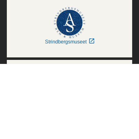
Strindbergsmuseet
Thielska Galleriet