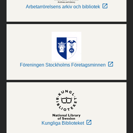
Arbetarrörelsens arkiv och bibliotek
Föreningen Stockholms Företagsminnen
Kungliga Biblioteket