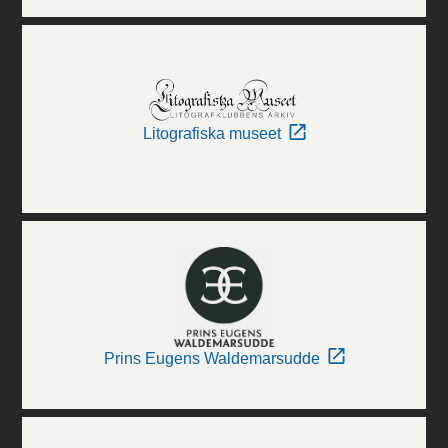
Litografiska museet
Prins Eugens Waldemarsudde