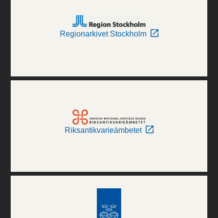
Regionarkivet Stockholm
Riksantikvarieämbetet