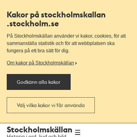
Kakor på stockholmskallan
.stockholm.se
På Stockholmskällan använder vi kakor, cookies, för att
sammanställa statistik och för att webbplatsen ska
fungera på ett bra sätt för dig.
Om kakor på Stockholmskällan
Godkänn alla kakor
Välj vilka kakor vi får använda
Till
Till
Stockholmskällan
navigationen
huvudinnehållet
Historia i ord, ljud och bild