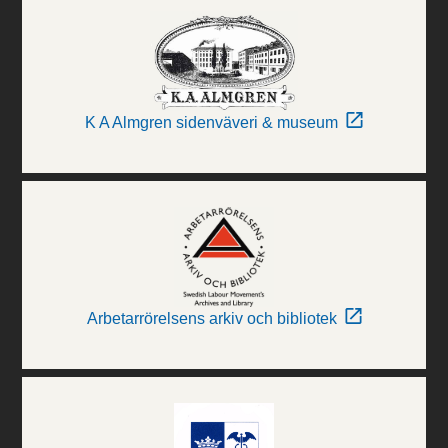
K A Almgren sidenväveri & museum
Arbetarrörelsens arkiv och bibliotek