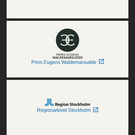
Prins Eugens Waldemarsudde
Regionarkivet Stockholm