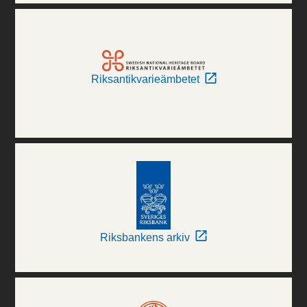
Riksantikvarieämbetet
Riksbankens arkiv