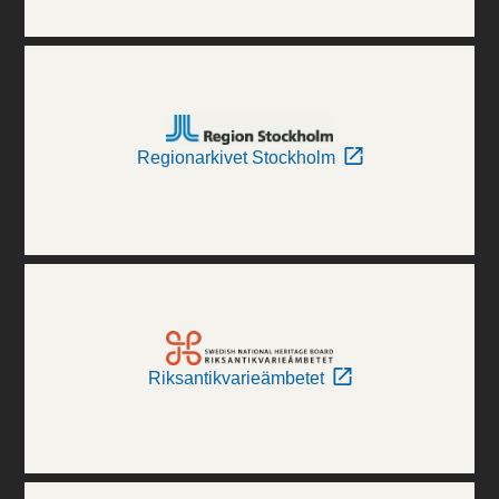
Regionarkivet Stockholm
Riksantikvarieämbetet