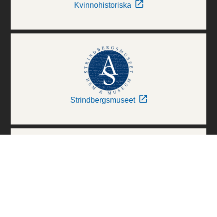
Kvinnohistoriska
Strindbergsmuseet
Thielska Galleriet