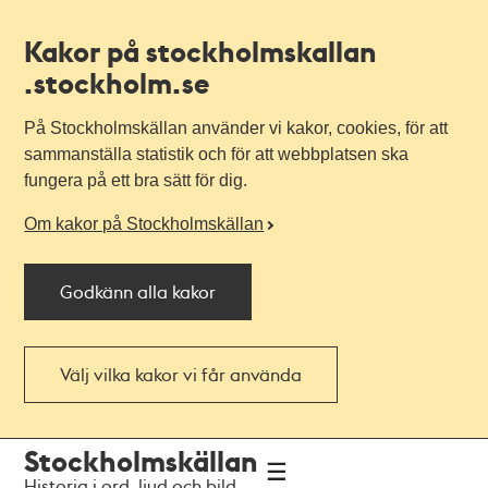
Kakor på stockholmskallan
.stockholm.se
På Stockholmskällan använder vi kakor, cookies, för att
sammanställa statistik och för att webbplatsen ska
fungera på ett bra sätt för dig.
Om kakor på Stockholmskällan
Godkänn alla kakor
Välj vilka kakor vi får använda
Till
Till
Stockholmskällan
navigationen
huvudinnehållet
Historia i ord, ljud och bild