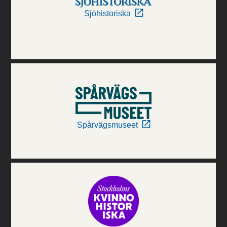
Sjöhistoriska
Spårvägsmuseet