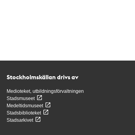
Kontakt
Stockholmskällan
Stockholmskällan drivs av
Medioteket, utbildningsförvaltningen
Stadsmuseet
Medeltidsmuseet
Stadsbiblioteket
Stadsarkivet