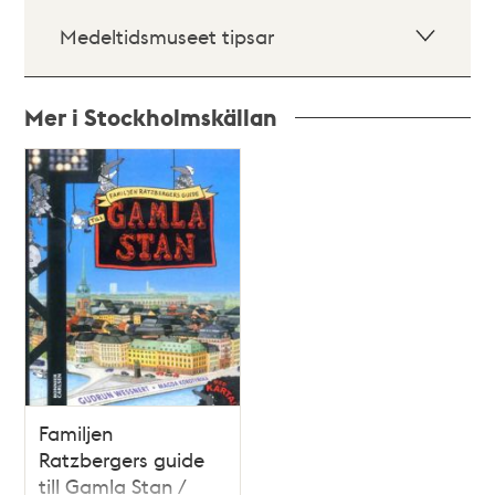
Medeltidsmuseet tipsar
Mer i Stockholmskällan
Relaterade
poster
och
teman
Familjen
Ratzbergers guide
till Gamla Stan /