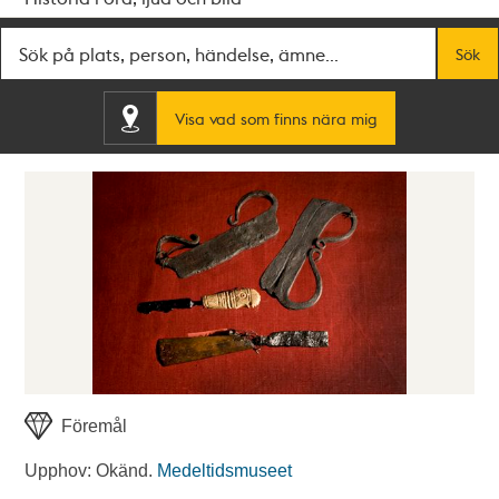
Fritextsök
Sök
Visa vad som finns nära mig
Föremål
Upphov: Okänd.
Medeltidsmuseet