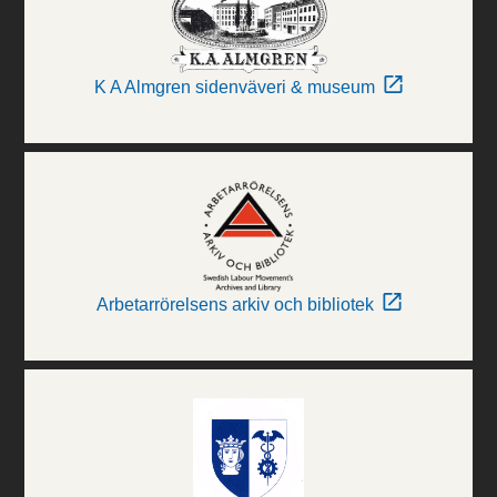
K A Almgren sidenväveri & museum
Arbetarrörelsens arkiv och bibliotek