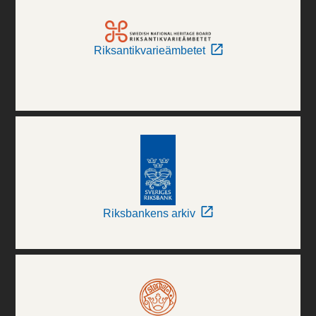
Riksantikvarieämbetet
Riksbankens arkiv