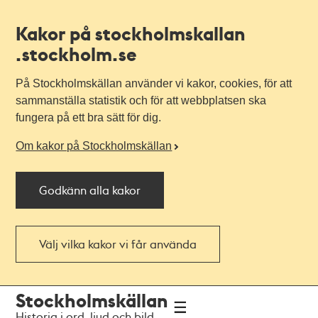
Kakor på stockholmskallan
.stockholm.se
På Stockholmskällan använder vi kakor, cookies, för att
sammanställa statistik och för att webbplatsen ska
fungera på ett bra sätt för dig.
Om kakor på Stockholmskällan
Godkänn alla kakor
Välj vilka kakor vi får använda
Till
Till
Stockholmskällan
navigationen
huvudinnehållet
Historia i ord, ljud och bild