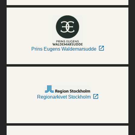
Prins Eugens Waldemarsudde
Regionarkivet Stockholm