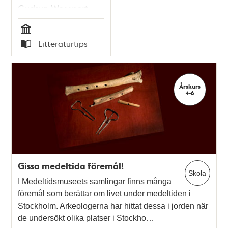
Gudrun Wessnert
(text), Magda
-
Korotyńska (bild)
Tid
Litteraturtips
Typ
Årskurs
4-6
Gissa medeltida föremål!
Skola
I Medeltidsmuseets samlingar finns många
föremål som berättar om livet under medeltiden i
Stockholm. Arkeologerna har hittat dessa i jorden när
de undersökt olika platser i Stockho…