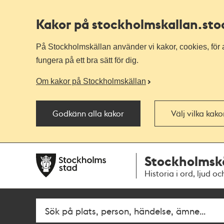
Kakor på stockholmskallan
.st
På Stockholmskällan använder vi kakor, cookies, för a
fungera på ett bra sätt för dig.
Om kakor på Stockholmskällan
Godkänn alla kakor
Välj vilka kak
Till
Till
Stockholmsk
navigationen
huvudinnehållet
Historia i ord, ljud oc
Fritextsök