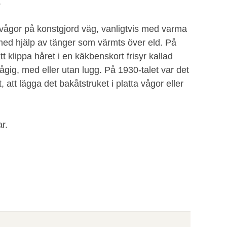
.
i vågor på konstgjord väg, vanligtvis med varma
med hjälp av tänger som värmts över eld. På
t klippa håret i en käkbenskort frisyr kallad
 vågig, med eller utan lugg. På 1930-talet var det
, att lägga det bakåtstruket i platta vågor eller
r.