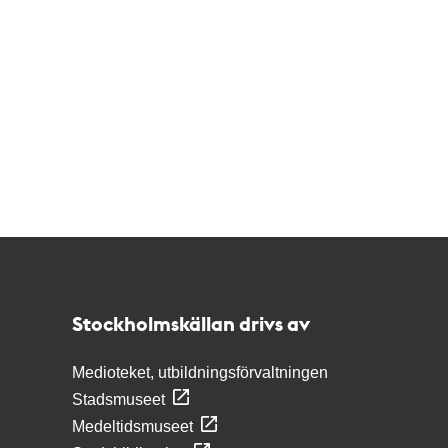
Kontakt
Stockholmskällan
Stockholmskällan drivs av
Medioteket, utbildningsförvaltningen
Stadsmuseet
Medeltidsmuseet