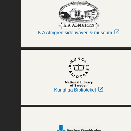
K A Almgren sidenväveri & museum
Kungliga Biblioteket