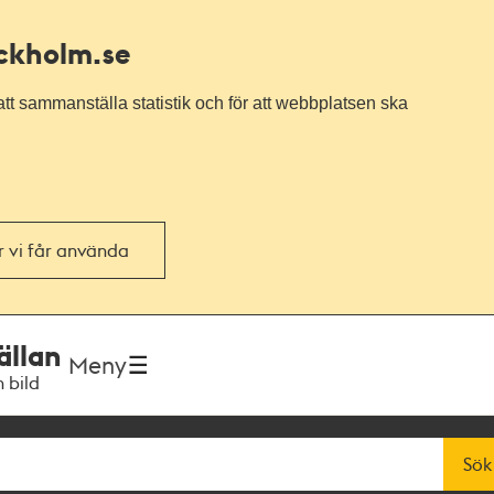
ockholm.se
tt sammanställa statistik och för att webbplatsen ska
or vi får använda
ällan
Meny
h bild
Sök