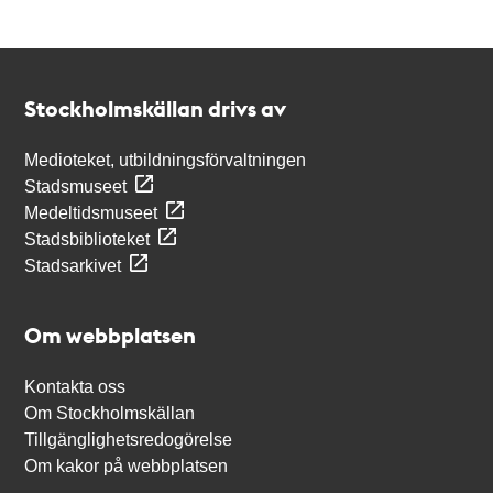
Kontakt
Stockholmskällan
Stockholmskällan drivs av
Medioteket, utbildningsförvaltningen
Stadsmuseet
Medeltidsmuseet
Stadsbiblioteket
Stadsarkivet
Om webbplatsen
Kontakta oss
Om Stockholmskällan
Tillgänglighetsredogörelse
Om kakor på webbplatsen