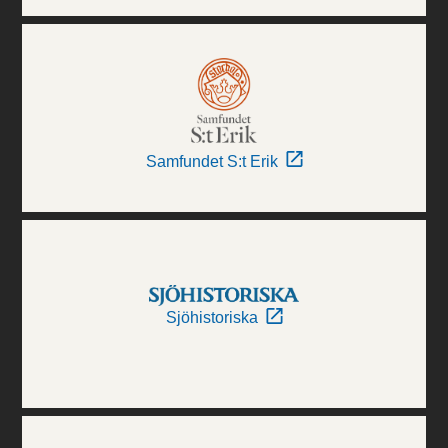
Samfundet S:t Erik
Sjöhistoriska