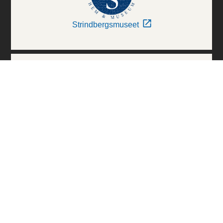
Strindbergsmuseet
Thielska Galleriet
Världskulturmuseerna