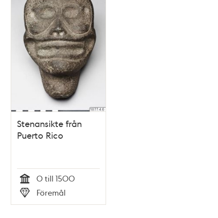
Stenansikte från
Puerto Rico
0 till 1500
Tid
Föremål
Typ