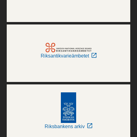
Riksantikvarieämbetet
Riksbankens arkiv