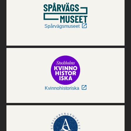
Spårvägsmuseet
Kvinnohistoriska