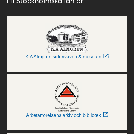
till Stockholmskällan är:
K A Almgren sidenväveri & museum
Arbetarrörelsens arkiv och bibliotek