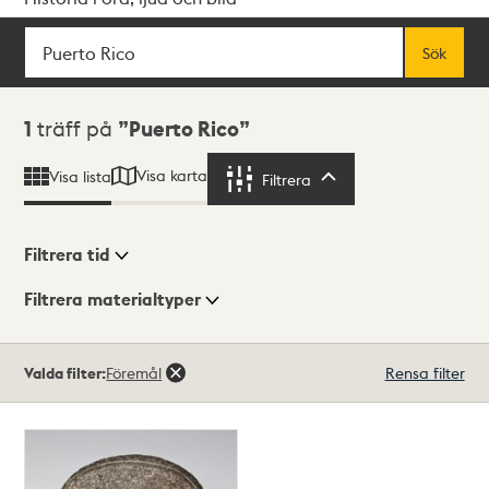
Sök
Fritextsök
Sök
Sökresultat
1
träff på
Puerto Rico
Visa karta
Visa lista
Filtrera
Filtrera
Filtrera tid
Filtrera materialtyper
Visningsläge
Totalt
Valda filter:
Föremål
Rensa filter
1
träffar
Lista
Karta