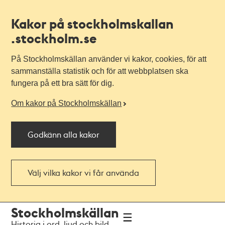
Kakor på stockholmskallan
.stockholm.se
På Stockholmskällan använder vi kakor, cookies, för att
sammanställa statistik och för att webbplatsen ska
fungera på ett bra sätt för dig.
Om kakor på Stockholmskällan
Godkänn alla kakor
Välj vilka kakor vi får använda
Till
Till
Stockholmskällan
navigationen
huvudinnehållet
Historia i ord, ljud och bild