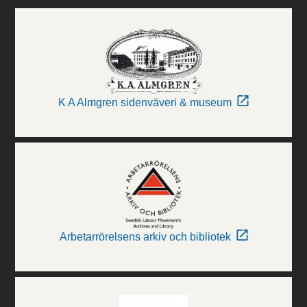
K A Almgren sidenväveri & museum
Arbetarrörelsens arkiv och bibliotek