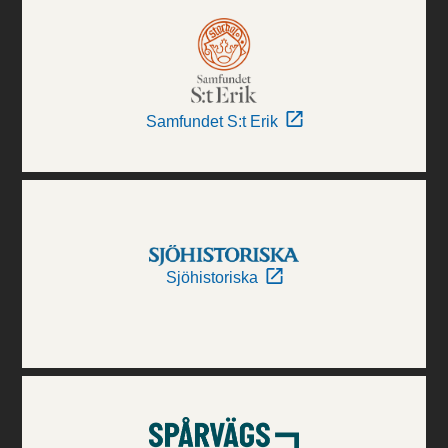
Samfundet S:t Erik
Sjöhistoriska