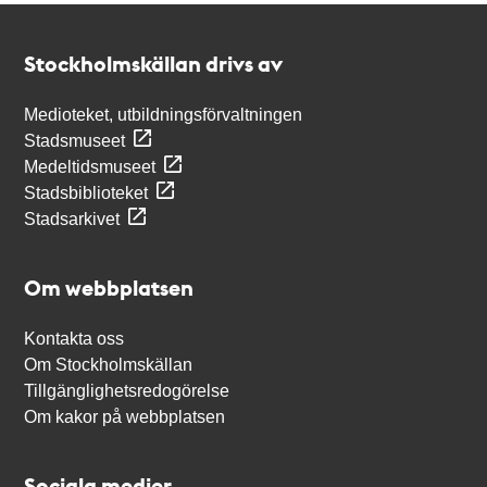
Kontakt
Stockholmskällan
Stockholmskällan drivs av
Medioteket, utbildningsförvaltningen
Stadsmuseet
Medeltidsmuseet
Stadsbiblioteket
Stadsarkivet
Om webbplatsen
Kontakta oss
Om Stockholmskällan
Tillgänglighetsredogörelse
Om kakor på webbplatsen
Sociala medier