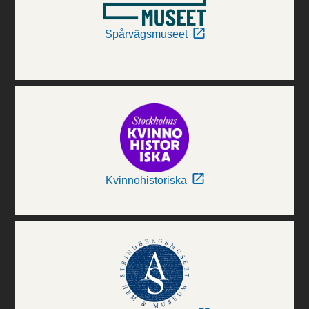
Spårvägsmuseet
Kvinnohistoriska