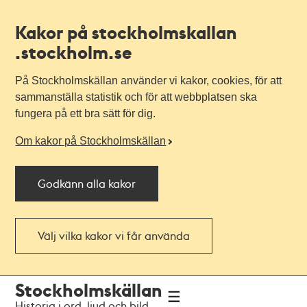
Kakor på stockholmskallan
.stockholm.se
På Stockholmskällan använder vi kakor, cookies, för att
sammanställa statistik och för att webbplatsen ska
fungera på ett bra sätt för dig.
Om kakor på Stockholmskällan
Godkänn alla kakor
Välj vilka kakor vi får använda
Till
Till
Stockholmskällan
navigationen
huvudinnehållet
Historia i ord, ljud och bild