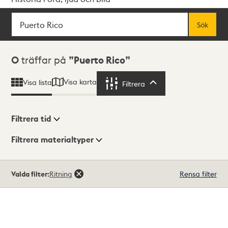
Sök
Fritextsök
Sök
Sökresultat
0
träffar på
Puerto Rico
Visa karta
Visa lista
Filtrera
Filtrera
Filtrera tid
Filtrera materialtyper
Visningsläge
Totalt
Valda filter:
Ritning
Rensa filter
0
träffar
Lista
Karta