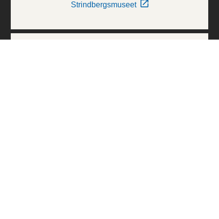
Strindbergsmuseet
Thielska Galleriet
Världskulturmuseerna