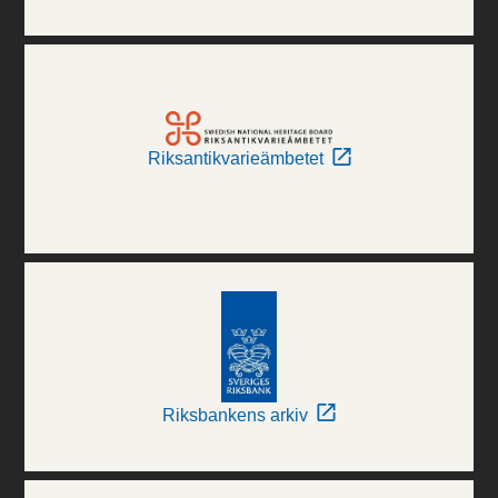
Riksantikvarieämbetet
Riksbankens arkiv