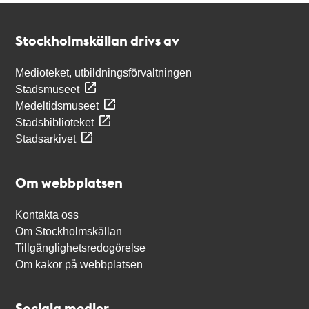
Kontakt
Stockholmskällan
Stockholmskällan drivs av
Medioteket, utbildningsförvaltningen
Stadsmuseet
Medeltidsmuseet
Stadsbiblioteket
Stadsarkivet
Om webbplatsen
Kontakta oss
Om Stockholmskällan
Tillgänglighetsredogörelse
Om kakor på webbplatsen
Sociala medier