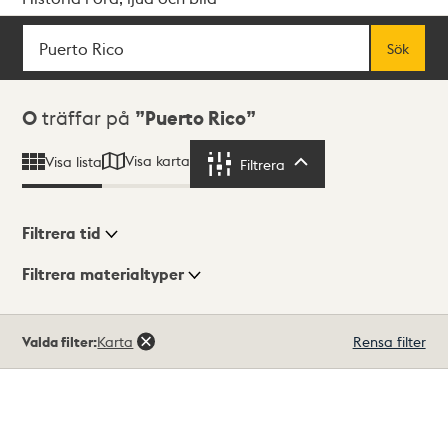
Sök
Fritextsök
Sök
Sökresultat
0
träffar på
Puerto Rico
Visa karta
Visa lista
Filtrera
Filtrera
Filtrera tid
Filtrera materialtyper
Visningsläge
Totalt
Valda filter:
Karta
Rensa filter
0
träffar
Lista
Karta