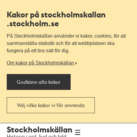
Kakor på stockholmskallan
.stockholm.se
På Stockholmskällan använder vi kakor, cookies, för att
sammanställa statistik och för att webbplatsen ska
fungera på ett bra sätt för dig.
Om kakor på Stockholmskällan
Godkänn alla kakor
Välj vilka kakor vi får använda
Till
Till
Stockholmskällan
navigationen
huvudinnehållet
Historia i ord, ljud och bild