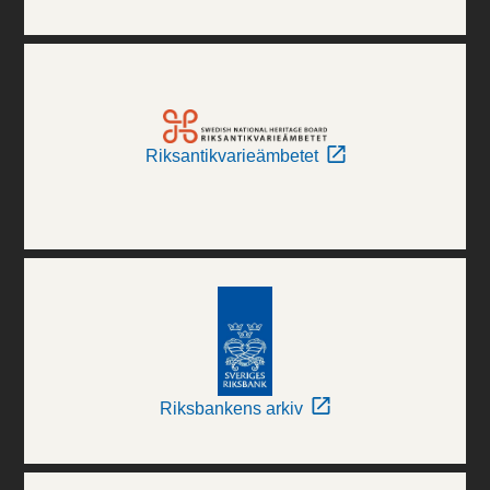
Riksantikvarieämbetet
Riksbankens arkiv