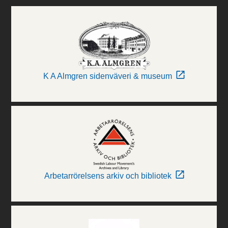
K A Almgren sidenväveri & museum
Arbetarrörelsens arkiv och bibliotek