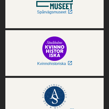
Spårvägsmuseet
Kvinnohistoriska