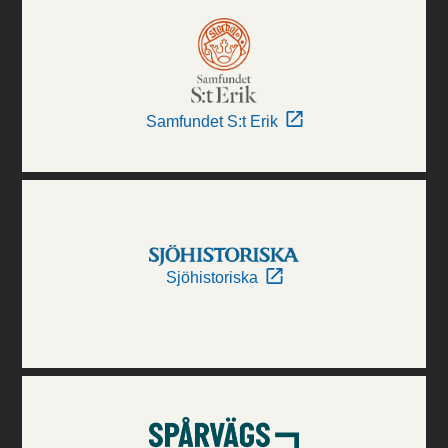
Samfundet S:t Erik
Sjöhistoriska