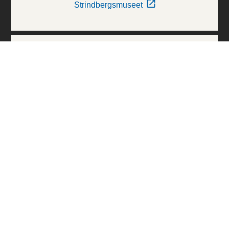
Strindbergsmuseet
Thielska Galleriet
Världskulturmuseerna