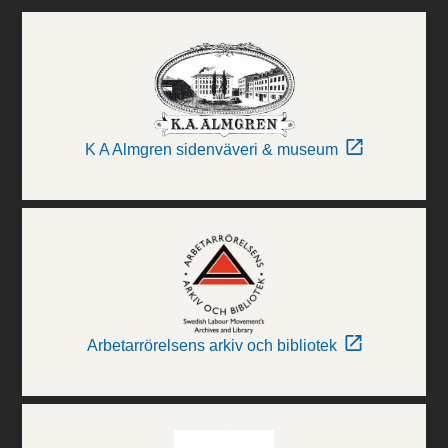
K A Almgren sidenväveri & museum
Arbetarrörelsens arkiv och bibliotek