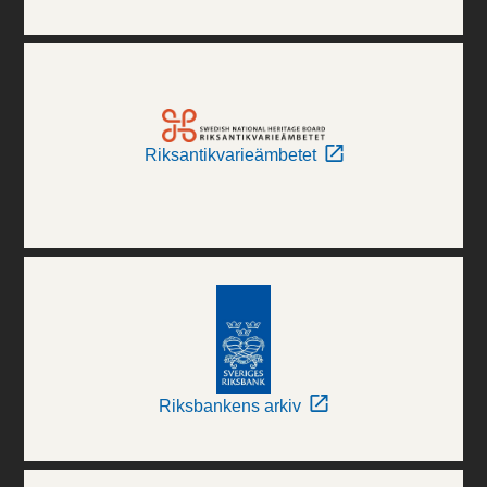
Riksantikvarieämbetet
Riksbankens arkiv