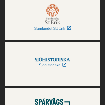
Samfundet S:t Erik
Sjöhistoriska