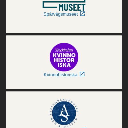
Spårvägsmuseet
Kvinnohistoriska