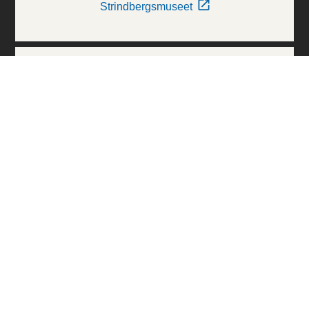
Strindbergsmuseet
Thielska Galleriet
Världskulturmuseerna