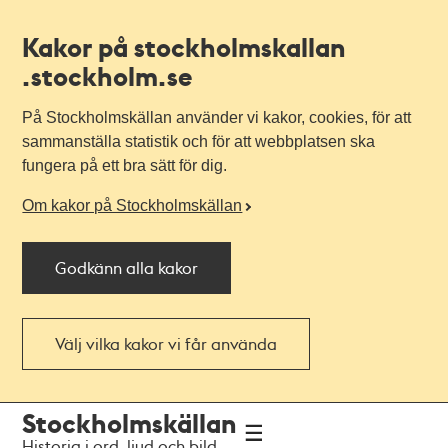
Kakor på stockholmskallan
.stockholm.se
På Stockholmskällan använder vi kakor, cookies, för att
sammanställa statistik och för att webbplatsen ska
fungera på ett bra sätt för dig.
Om kakor på Stockholmskällan
Godkänn alla kakor
Välj vilka kakor vi får använda
Till
Till
Stockholmskällan
navigationen
huvudinnehållet
Historia i ord, ljud och bild