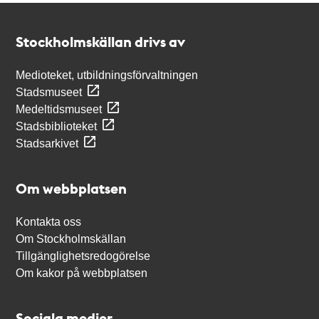
Kontakt
Stockholmskällan
Stockholmskällan drivs av
Medioteket, utbildningsförvaltningen
Stadsmuseet
Medeltidsmuseet
Stadsbiblioteket
Stadsarkivet
Om webbplatsen
Kontakta oss
Om Stockholmskällan
Tillgänglighetsredogörelse
Om kakor på webbplatsen
Sociala medier