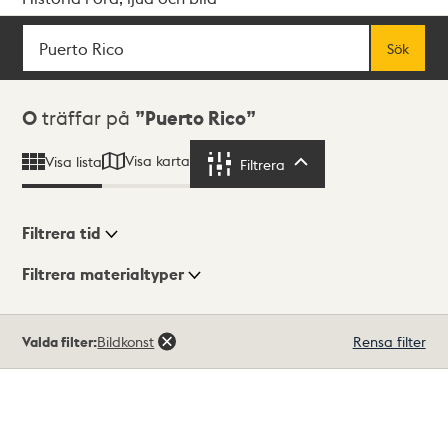
Sök
Fritextsök
Sök
Sökresultat
0
träffar på
Puerto Rico
Visa karta
Visa lista
Filtrera
Filtrera
Filtrera tid
Filtrera materialtyper
Visningsläge
Totalt
Valda filter:
Bildkonst
Rensa filter
0
träffar
Lista
Karta