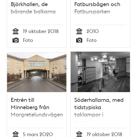
Björkhallen, de
Fatbursbågen och
bärande balkarna
Fatbursparken
ser ut som
trädgrenar
19 oktober 2018
2010
Tid
Tid
Foto
Foto
Typ
Typ
Entrén till
Söderhallarna, med
Minneberg från
tidstypiska
Margretelundsvägen
taklampor i
trapphuset.
5 mars 2020
19 oktober 2018