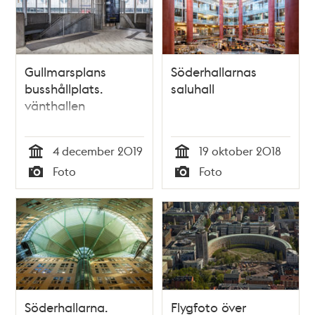
Gullmarsplans
Söderhallarnas
busshållplats.
saluhall
vänthallen
4 december 2019
19 oktober 2018
Tid
Tid
Foto
Foto
Typ
Typ
Söderhallarna.
Flygfoto över