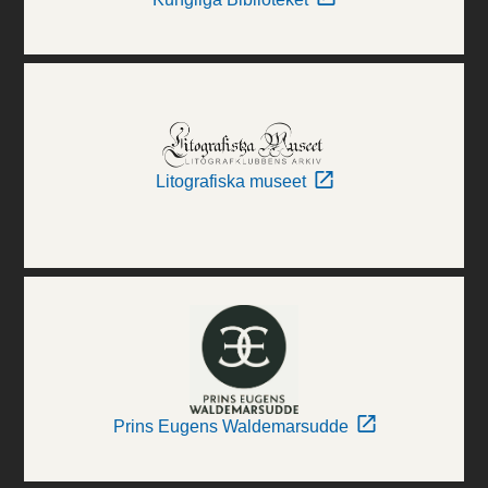
Litografiska museet
Prins Eugens Waldemarsudde