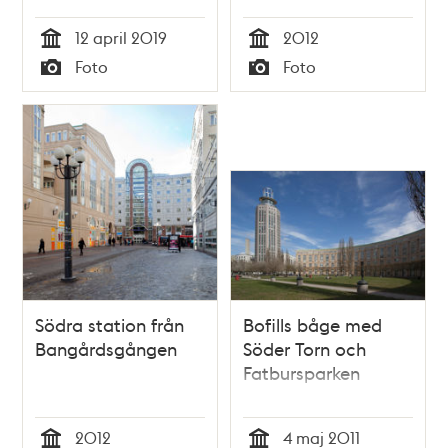
12 april 2019
2012
Tid
Tid
Foto
Foto
Typ
Typ
Södra station från
Bofills båge med
Bangårdsgången
Söder Torn och
Fatbursparken
2012
4 maj 2011