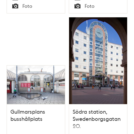
Tid
Tid
Foto
Foto
Typ
Typ
Gullmarsplans
Södra station,
busshållplats
Swedenborgsgatan
20.