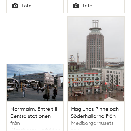
Tid
Tid
Foto
Foto
Typ
Typ
Norrmalm. Entré till
Haglunds Pinne och
Centralstationen
Söderhallarna från
från
Medborgarhusets
Klarabergsviadukten.
tak.