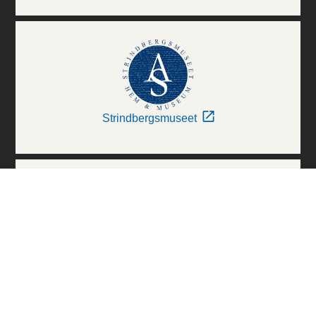
Strindbergsmuseet
Thielska Galleriet