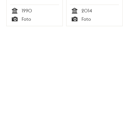
I bakgrunden
1990
2014
postterminalen
Tid
Tid
Foto
Foto
Stockholm - Klara.
Typ
Typ