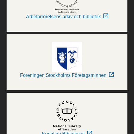
Arbetarrörelsens arkiv och bibliotek
Föreningen Stockholms Företagsminnen
Kungliga Biblioteket