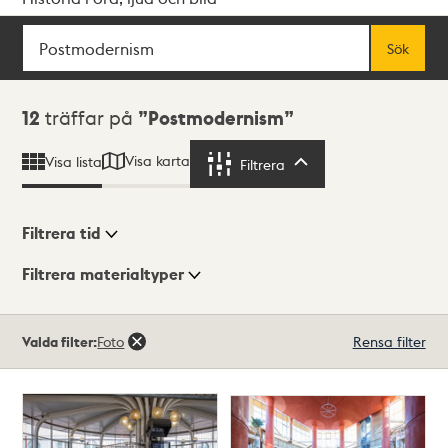
Sök
Fritextsök
Sök
Sökresultat
12
träffar på
Postmodernism
Visa karta
Visa lista
Filtrera
Filtrera
Filtrera tid
Filtrera materialtyper
Visningsläge
Totalt
Valda filter:
Foto
Rensa filter
12
träffar
Lista
Karta