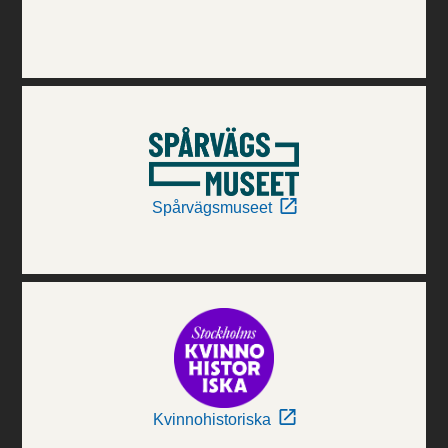
Spårvägsmuseet
Kvinnohistoriska