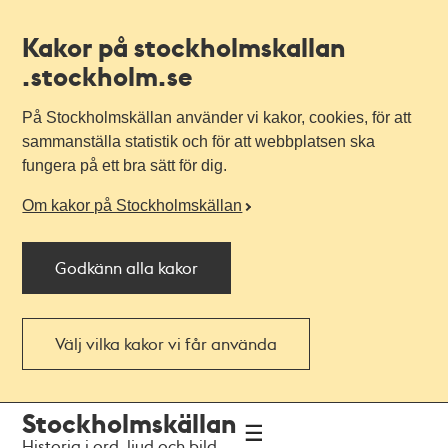
Kakor på stockholmskallan
.stockholm.se
På Stockholmskällan använder vi kakor, cookies, för att
sammanställa statistik och för att webbplatsen ska
fungera på ett bra sätt för dig.
Om kakor på Stockholmskällan
Godkänn alla kakor
Välj vilka kakor vi får använda
Till
Till
Stockholmskällan
navigationen
huvudinnehållet
Historia i ord, ljud och bild