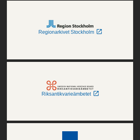
Regionarkivet Stockholm
Riksantikvarieämbetet