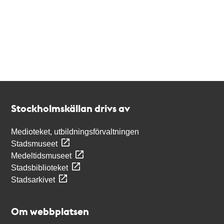
Kontakt
Stockholmskällan
Stockholmskällan drivs av
Medioteket, utbildningsförvaltningen
Stadsmuseet
Medeltidsmuseet
Stadsbiblioteket
Stadsarkivet
Om webbplatsen