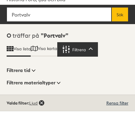
Sök
Fritextsök
Sök
Sökresultat
0
träffar på
Portvalv
Visa karta
Visa lista
Filtrera
Filtrera
Filtrera tid
Filtrera materialtyper
Visningsläge
Totalt
Valda filter:
Ljud
Rensa filter
0
träffar
Lista
Karta