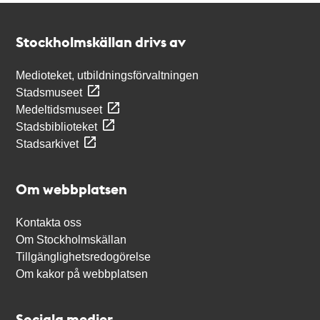
Kontakt
Stockholmskällan
Stockholmskällan drivs av
Medioteket, utbildningsförvaltningen
Stadsmuseet
Medeltidsmuseet
Stadsbiblioteket
Stadsarkivet
Om webbplatsen
Kontakta oss
Om Stockholmskällan
Tillgänglighetsredogörelse
Om kakor på webbplatsen
Sociala medier