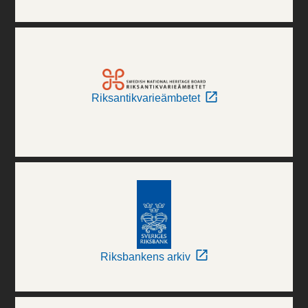
Riksantikvarieämbetet
Riksbankens arkiv