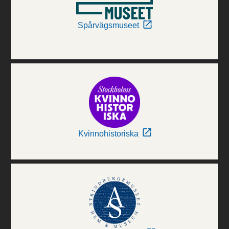
Spårvägsmuseet
Kvinnohistoriska