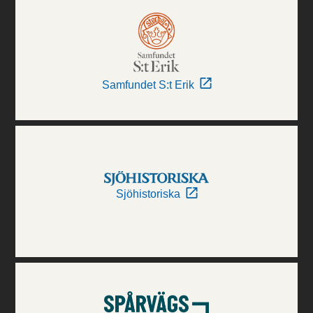
Samfundet S:t Erik
Sjöhistoriska