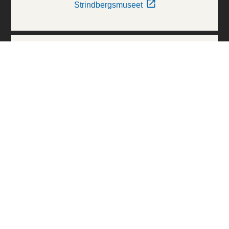
Strindbergsmuseet
Thielska Galleriet
Världskulturmuseerna