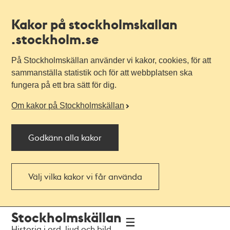
Kakor på stockholmskallan
.stockholm.se
På Stockholmskällan använder vi kakor, cookies, för att
sammanställa statistik och för att webbplatsen ska
fungera på ett bra sätt för dig.
Om kakor på Stockholmskällan
Godkänn alla kakor
Välj vilka kakor vi får använda
Till
Till
Stockholmskällan
navigationen
huvudinnehållet
Historia i ord, ljud och bild