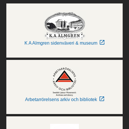
K A Almgren sidenväveri & museum
Arbetarrörelsens arkiv och bibliotek