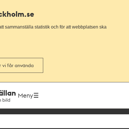
ockholm.se
tt sammanställa statistik och för att webbplatsen ska
or vi får använda
ällan
Meny
h bild