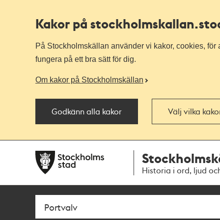
Kakor på stockholmskallan
.st
På Stockholmskällan använder vi kakor, cookies, för a
fungera på ett bra sätt för dig.
Om kakor på Stockholmskällan
Godkänn alla kakor
Välj vilka kak
Till
Till
Stockholmsk
navigationen
huvudinnehållet
Historia i ord, ljud oc
Sök
Fritextsök