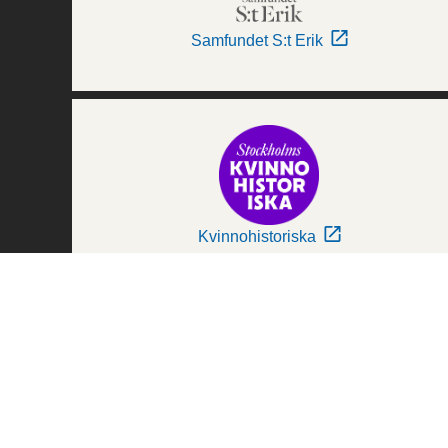
Samfundet S:t Erik
Kvinnohistoriska
Världskulturmuseerna