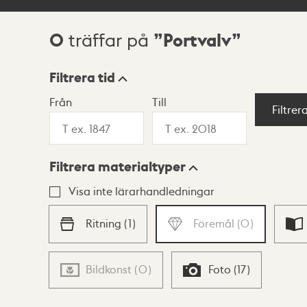
0
Portvalv
träffar på
Sökresultat
Filtrera tid
Från
Till
Visningsläge
Filtrer
Filtrera materialtyper
Lista
Karta
Visa inte lärarhandledningar
Ritning
(
1
)
Föremål
(
0
)
Bildkonst
(
0
)
Foto
(
17
)