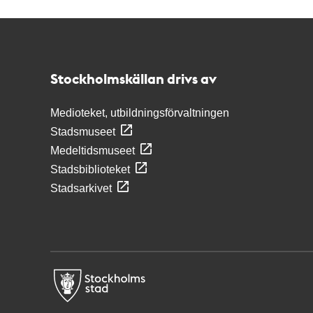
Kontakt
Stockholmskällan
Stockholmskällan drivs av
Medioteket, utbildningsförvaltningen
Stadsmuseet
Medeltidsmuseet
Stadsbiblioteket
Stadsarkivet