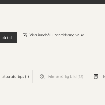
Visa innehåll utan tidsangivelse
a på tid
Litteraturtips
(
1
)
Film & rörlig bild
(
0
)
T