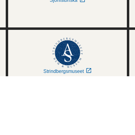
Sjöhistoriska
Strindbergsmuseet