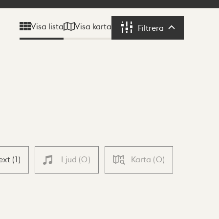
Visa karta
Visa lista
Filtrera
Filtrera
ext
(
1
)
Ljud
(
0
)
Karta
(
0
)