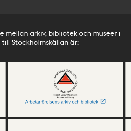
 mellan arkiv, bibliotek och museer i
till Stockholmskällan är:
Arbetarrörelsens arkiv och bibliotek