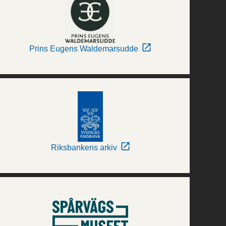
Prins Eugens Waldemarsudde
Riksbankens arkiv