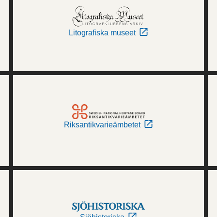
Litografiska museet
Riksantikvarieämbetet