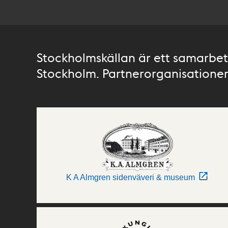
Stockholmskällan är ett samarbete
Stockholm. Partnerorganisationer 
K A Almgren sidenväveri & museum