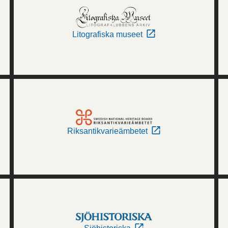
Litografiska museet
Riksantikvarieämbetet