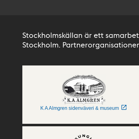
Stockholmskällan är ett samarbete
Stockholm. Partnerorganisationer 
K A Almgren sidenväveri & museum