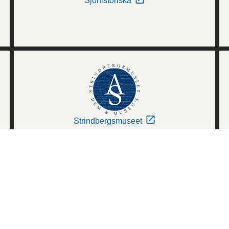
Sjöhistoriska
Strindbergsmuseet