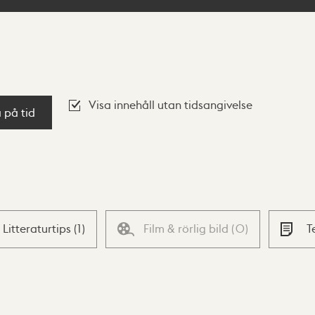
Visa innehåll utan tidsangivelse
a på tid
Litteraturtips
(
1
)
Film & rörlig bild
(
0
)
T