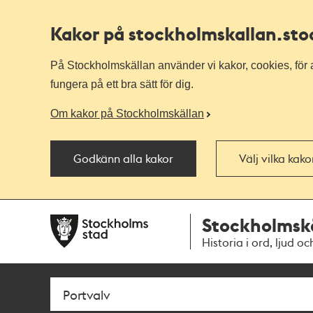
Kakor på stockholmskallan
.st
På Stockholmskällan använder vi kakor, cookies, för a
fungera på ett bra sätt för dig.
Om kakor på Stockholmskällan
Godkänn alla kakor
Välj vilka kak
Till
Till
Stockholmsk
navigationen
huvudinnehållet
Historia i ord, ljud oc
Sök
Fritextsök