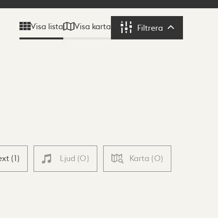
Visa karta
Visa lista
Filtrera
Filtrera
ext
(
1
)
Ljud
(
0
)
Karta
(
0
)