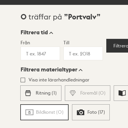
0
Portvalv
träffar på
Sökresultat
Filtrera tid
Från
Till
Visningsläge
Filtrer
Filtrera materialtyper
Lista
Karta
Visa inte lärarhandledningar
Ritning
(
1
)
Föremål
(
0
)
Bildkonst
(
0
)
Foto
(
17
)