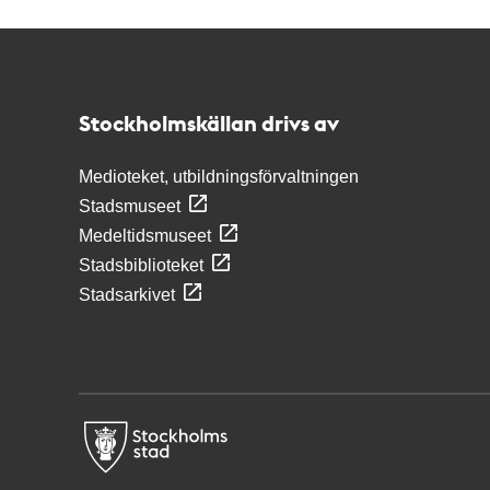
Kontakt
Stockholmskällan
Stockholmskällan drivs av
Medioteket, utbildningsförvaltningen
Stadsmuseet
Medeltidsmuseet
Stadsbiblioteket
Stadsarkivet