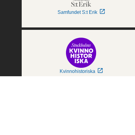
Samfundet S:t Erik
Kvinnohistoriska
Världskulturmuseerna