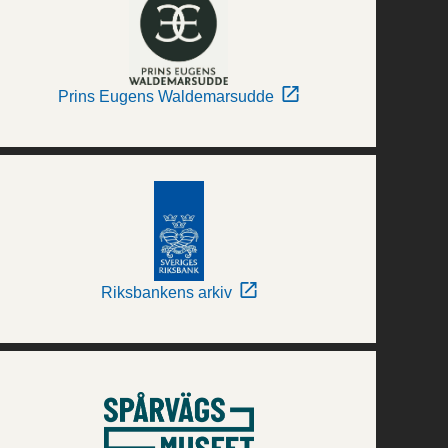
Prins Eugens Waldemarsudde
Riksbankens arkiv