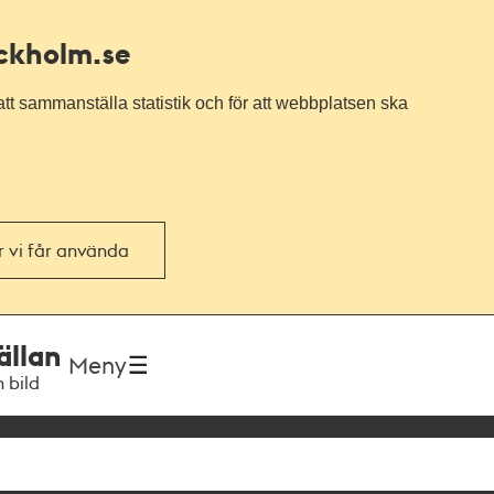
ockholm.se
tt sammanställa statistik och för att webbplatsen ska
or vi får använda
ällan
Meny
h bild