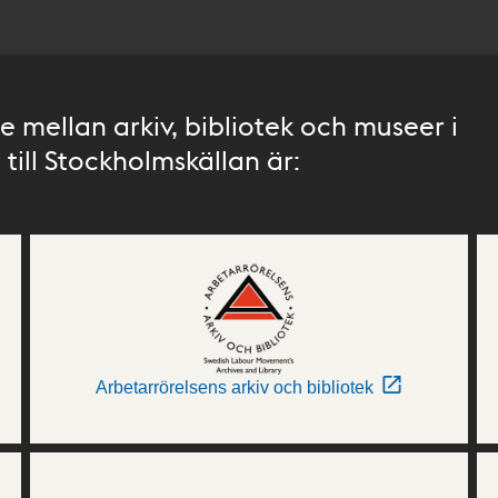
 mellan arkiv, bibliotek och museer i
till Stockholmskällan är:
Arbetarrörelsens arkiv och bibliotek