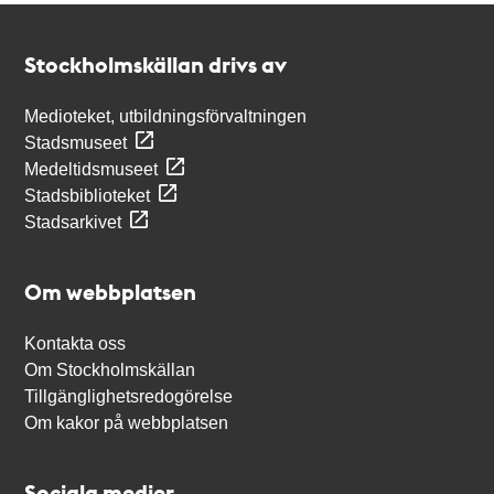
Kontakt
Stockholmskällan
Stockholmskällan drivs av
Medioteket, utbildningsförvaltningen
Stadsmuseet
Medeltidsmuseet
Stadsbiblioteket
Stadsarkivet
Om webbplatsen
Kontakta oss
Om Stockholmskällan
Tillgänglighetsredogörelse
Om kakor på webbplatsen
Sociala medier