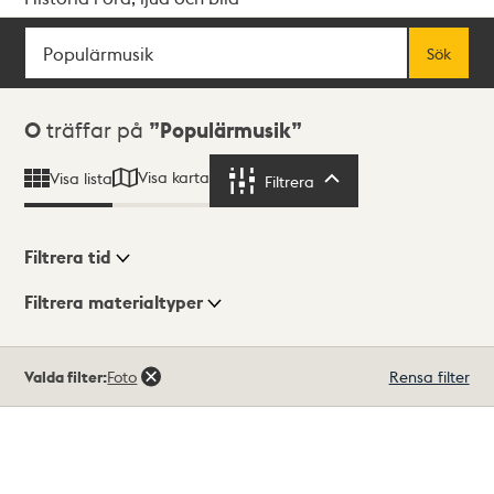
Sök
Fritextsök
Sök
Sökresultat
0
träffar på
Populärmusik
Visa karta
Visa lista
Filtrera
Filtrera
Filtrera tid
Filtrera materialtyper
Visningsläge
Totalt
Valda filter:
Foto
Rensa filter
0
träffar
Lista
Karta