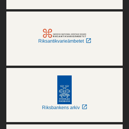
Riksantikvarieämbetet
Riksbankens arkiv