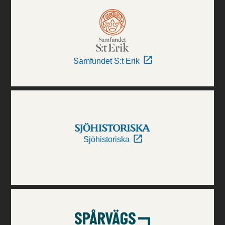
Samfundet S:t Erik
Sjöhistoriska