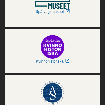
Spårvägsmuseet
Kvinnohistoriska