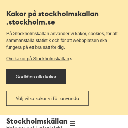
Kakor på stockholmskallan
.stockholm.se
På Stockholmskällan använder vi kakor, cookies, för att
sammanställa statistik och för att webbplatsen ska
fungera på ett bra sätt för dig.
Om kakor på Stockholmskällan
Godkänn alla kakor
Välj vilka kakor vi får använda
Till
Till
Stockholmskällan
navigationen
huvudinnehållet
Historia i ord, ljud och bild