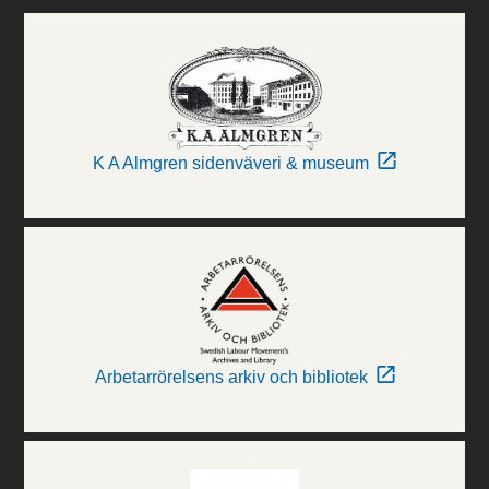
K A Almgren sidenväveri & museum
Arbetarrörelsens arkiv och bibliotek