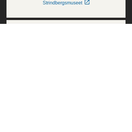
Strindbergsmuseet
Thielska Galleriet
Världskulturmuseerna