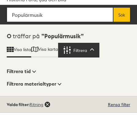
Sök
Fritextsök
Sök
Sökresultat
0
träffar på
Populärmusik
Visa karta
Visa lista
Filtrera
Filtrera
Filtrera tid
Filtrera materialtyper
Visningsläge
Totalt
Valda filter:
Ritning
Rensa filter
0
träffar
Lista
Karta