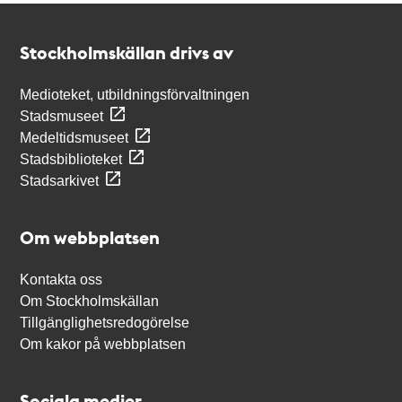
Kontakt
Stockholmskällan
Stockholmskällan drivs av
Medioteket, utbildningsförvaltningen
Stadsmuseet
Medeltidsmuseet
Stadsbiblioteket
Stadsarkivet
Om webbplatsen
Kontakta oss
Om Stockholmskällan
Tillgänglighetsredogörelse
Om kakor på webbplatsen
Sociala medier