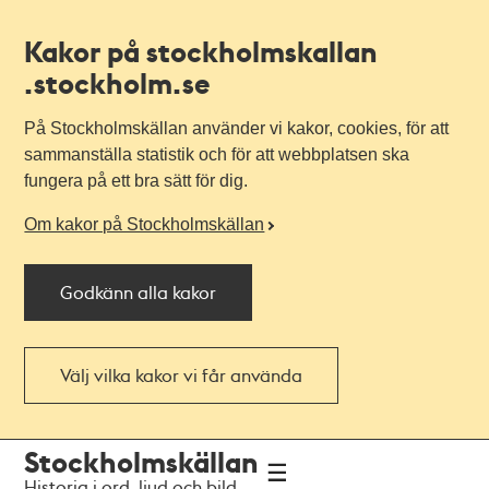
Kakor på stockholmskallan
.stockholm.se
På Stockholmskällan använder vi kakor, cookies, för att
sammanställa statistik och för att webbplatsen ska
fungera på ett bra sätt för dig.
Om kakor på Stockholmskällan
Godkänn alla kakor
Välj vilka kakor vi får använda
Till
Till
Stockholmskällan
navigationen
huvudinnehållet
Historia i ord, ljud och bild