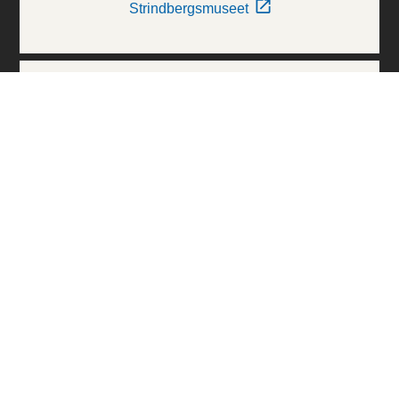
Strindbergsmuseet
Thielska Galleriet
Världskulturmuseerna