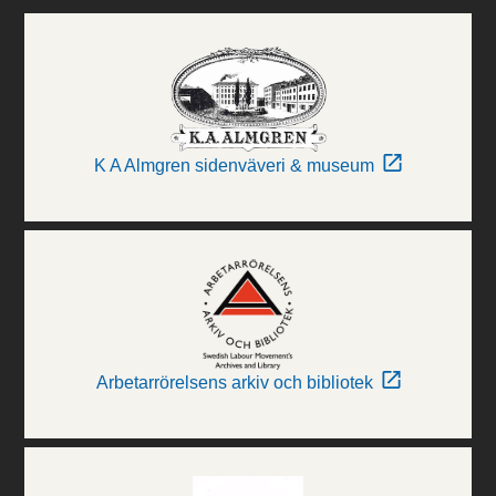
K A Almgren sidenväveri & museum
Arbetarrörelsens arkiv och bibliotek