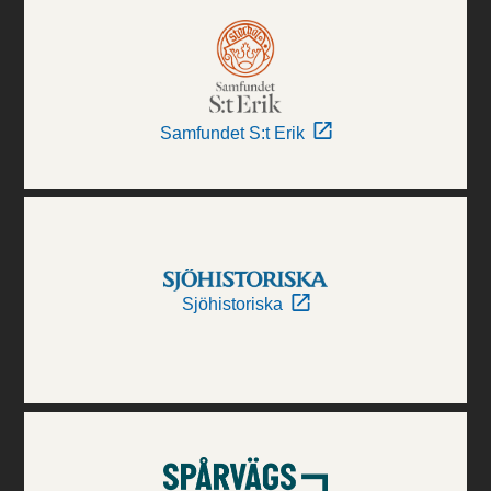
Samfundet S:t Erik
Sjöhistoriska