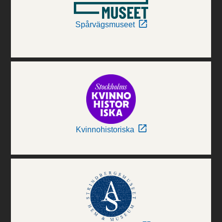
Spårvägsmuseet
Kvinnohistoriska