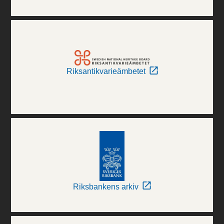
Riksantikvarieämbetet
Riksbankens arkiv