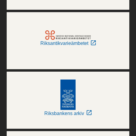
Riksantikvarieämbetet
Riksbankens arkiv