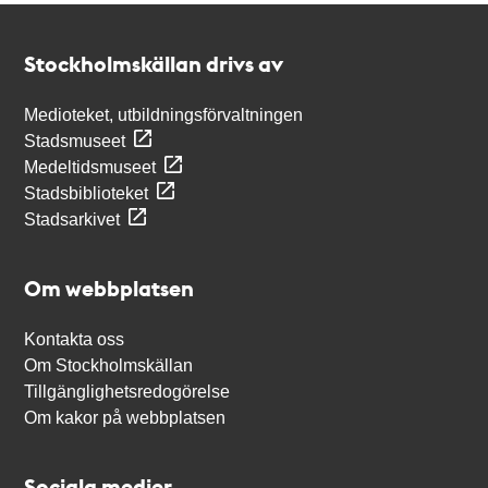
Kontakt
Stockholmskällan
Stockholmskällan drivs av
Medioteket, utbildningsförvaltningen
Stadsmuseet
Medeltidsmuseet
Stadsbiblioteket
Stadsarkivet
Om webbplatsen
Kontakta oss
Om Stockholmskällan
Tillgänglighetsredogörelse
Om kakor på webbplatsen
Sociala medier