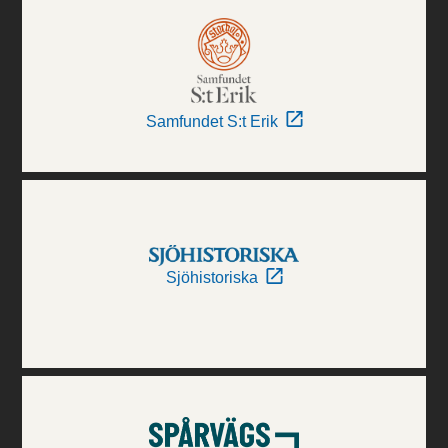
Samfundet S:t Erik
Sjöhistoriska