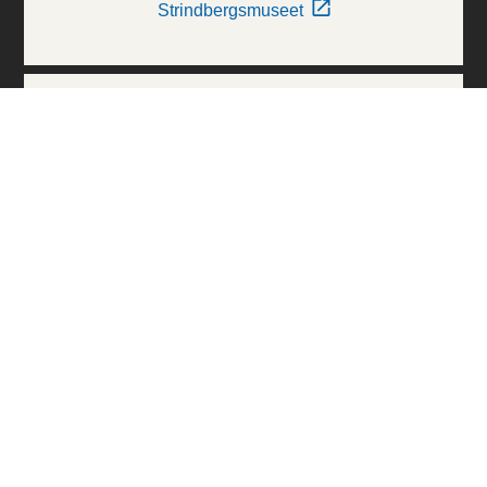
Strindbergsmuseet
Thielska Galleriet
Världskulturmuseerna