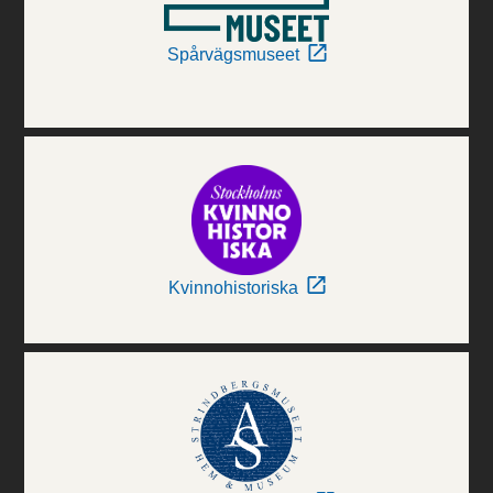
Spårvägsmuseet
Kvinnohistoriska