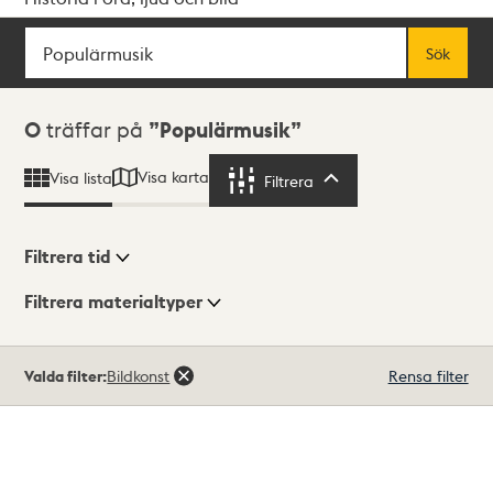
Sök
Fritextsök
Sök
Sökresultat
0
träffar på
Populärmusik
Visa karta
Visa lista
Filtrera
Filtrera
Filtrera tid
Filtrera materialtyper
Visningsläge
Totalt
Valda filter:
Bildkonst
Rensa filter
0
träffar
Lista
Karta