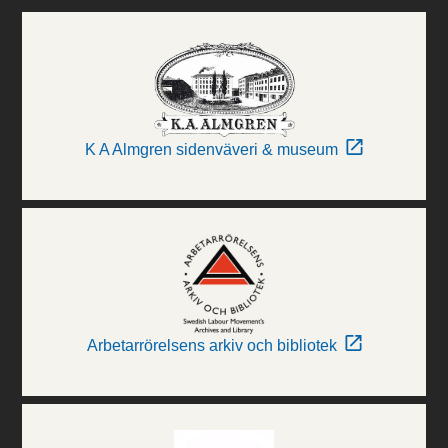
K A Almgren sidenväveri & museum
Arbetarrörelsens arkiv och bibliotek