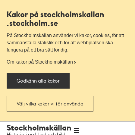
Kakor på stockholmskallan
.stockholm.se
På Stockholmskällan använder vi kakor, cookies, för att
sammanställa statistik och för att webbplatsen ska
fungera på ett bra sätt för dig.
Om kakor på Stockholmskällan
Godkänn alla kakor
Välj vilka kakor vi får använda
Till
Till
Stockholmskällan
navigationen
huvudinnehållet
Historia i ord, ljud och bild