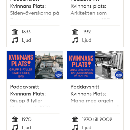
Kvinnans Plats:
Kvinnans plats:
Sidenväverskorna på
Arkitekten som
Repslagargatan
byggde över 150
filmmiljöer – och ett
1833
1932
helt nytt yrke
Tid
Tid
Ljud
Ljud
Typ
Typ
Poddavsnitt
Poddavsnitt
Kvinnans Plats:
Kvinnans Plats:
Grupp 8 fyller
Maria med orgeln –
Stadshuset, 1970
gatumissionären på
Plattan
1970
1970 till 2002
Tid
Tid
Ljud
Ljud