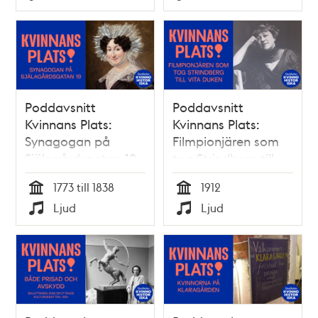
Typ
Typ
Poddavsnitt
Poddavsnitt
Kvinnans Plats:
Kvinnans Plats:
Synagogan på
Filmpionjären som
Själagårdsgatan 19
tog Strindberg till
vita duken, 1912
1773 till 1838
1912
Tid
Tid
Ljud
Ljud
Typ
Typ