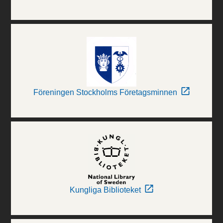
Föreningen Stockholms Företagsminnen
Kungliga Biblioteket