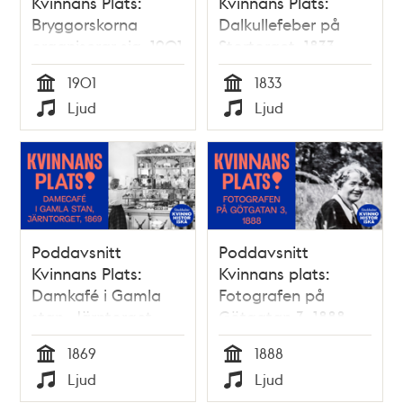
Kvinnans Plats:
Kvinnans Plats:
Bryggorskorna
Dalkullefeber på
organiserar sig, 1901
Stortorget, 1833
1901
1833
Tid
Tid
Ljud
Ljud
Typ
Typ
Poddavsnitt
Poddavsnitt
Kvinnans Plats:
Kvinnans plats:
Damkafé i Gamla
Fotografen på
stan, Järntorget,
Götgatan 3, 1888
1869
1869
1888
Tid
Tid
Ljud
Ljud
Typ
Typ