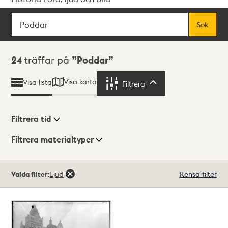
Sök
Fritextsök
Sök
Sökresultat
24
träffar på
Poddar
Visa karta
Visa lista
Filtrera
Filtrera
Filtrera tid
Filtrera materialtyper
Visningsläge
Totalt
Valda filter:
Ljud
Rensa filter
24
träffar
Lista
Karta