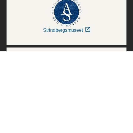
Strindbergsmuseet
Thielska Galleriet