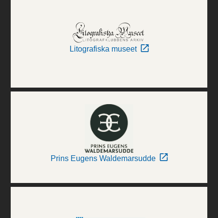
Litografiska museet
Prins Eugens Waldemarsudde