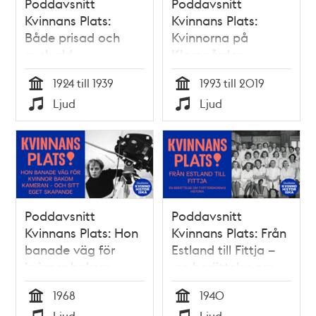
Poddavsnitt
Poddavsnitt
Kvinnans Plats:
Kvinnans Plats:
Både prisad och
Kvinnorna på
avskydd –
Klaragården
skulptören som
1924 till 1939
1993 till 2019
splittrade
Tid
Tid
Ljud
Ljud
kulturdebatten, 1924
Typ
Typ
Poddavsnitt
Poddavsnitt
Kvinnans Plats: Hon
Kvinnans Plats: Från
banade väg för
Estland till Fittja –
kvinnor bakom
en berättelse om
kameran – och sitt
tvätterskornas
1968
1940
eget skapande
historia
Tid
Tid
Ljud
Ljud