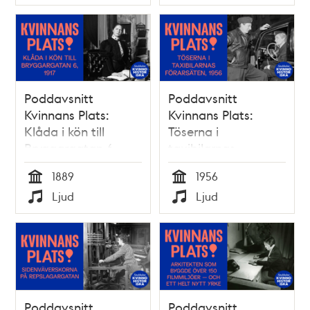
Typ
Typ
Poddavsnitt
Poddavsnitt
Kvinnans Plats:
Kvinnans Plats:
Klåda i kön till
Töserna i
Bryggargatan 6,
taxibilarnas
1889
förarsäten, 1956
1889
1956
Tid
Tid
Ljud
Ljud
Typ
Typ
Poddavsnitt
Poddavsnitt