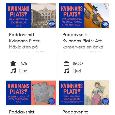
Poddavsnitt
Poddavsnitt
Kvinnans Plats:
Kvinnans Plats: Att
Häxjakten på
konservera en änka i
Södermalm, 1675
Gamla stan, 1500-
talet
1675
1500
Tid
Tid
Ljud
Ljud
Typ
Typ
Poddavsnitt
Poddavsnitt