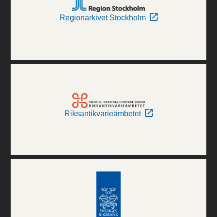
Regionarkivet Stockholm
Riksantikvarieämbetet