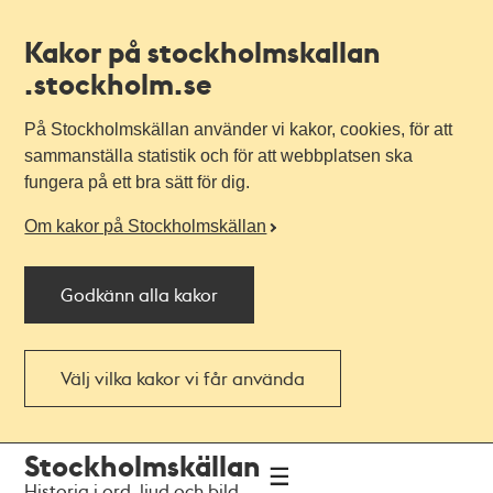
Kakor på stockholmskallan
.stockholm.se
På Stockholmskällan använder vi kakor, cookies, för att
sammanställa statistik och för att webbplatsen ska
fungera på ett bra sätt för dig.
Om kakor på Stockholmskällan
Godkänn alla kakor
Välj vilka kakor vi får använda
Till
Till
Stockholmskällan
navigationen
huvudinnehållet
Historia i ord, ljud och bild