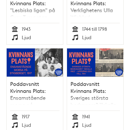
Kvinnans Plats:
Kvinnans Plats:
"Lesbiska ligan" på
Verklighetens Ulla
Grev Turegatan,
Winblad –
1943
synderska, gudinna
1943
1744 till 1798
och influencer på
Tid
Tid
Ljud
Ljud
1700-talets horbaler
Typ
Typ
Poddavsnitt
Poddavsnitt
Kvinnans Plats:
Kvinnans Plats:
Ensamstående
Sveriges största
morsa på
bedragare? "Iskalla
Stigberget, 1917
Inez" – uppgång
1917
1941
och fall, 1941
Tid
Tid
Ljud
Ljud