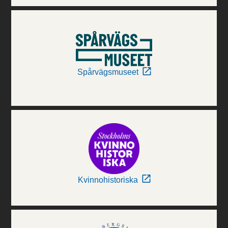
Spårvägsmuseet
Kvinnohistoriska