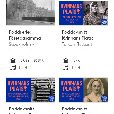
Poddserie:
Poddavsnitt
Företagsamma
Kvinnans Plats:
Stockholm -
Taikon flyttar till
Fleminggatan 8,
Tanto, 1945
Alfa Laval
1983 till 2023
1945
Tid
Tid
Ljud
Ljud
Typ
Typ
Poddavsnitt
Poddavsnitt