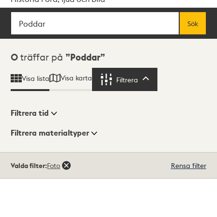
Sök
Fritextsök
Sök
Sökresultat
0
träffar på
Poddar
Visa karta
Visa lista
Filtrera
Filtrera
Filtrera tid
Filtrera materialtyper
Visningsläge
Totalt
Valda filter:
Foto
Rensa filter
0
träffar
Lista
Karta