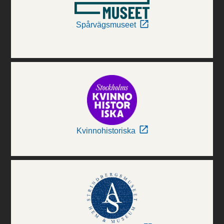
Spårvägsmuseet
Kvinnohistoriska