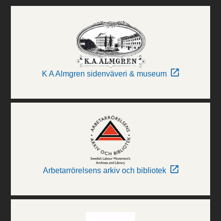
K A Almgren sidenväveri & museum
Arbetarrörelsens arkiv och bibliotek