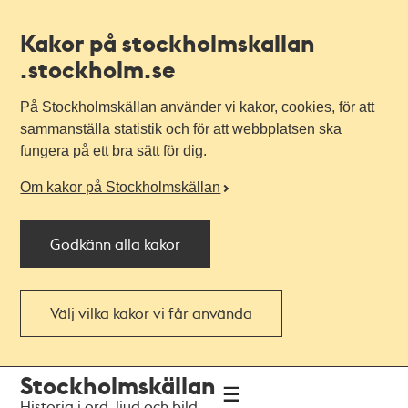
Kakor på stockholmskallan
.stockholm.se
På Stockholmskällan använder vi kakor, cookies, för att
sammanställa statistik och för att webbplatsen ska
fungera på ett bra sätt för dig.
Om kakor på Stockholmskällan
Godkänn alla kakor
Välj vilka kakor vi får använda
Till
Till
Stockholmskällan
navigationen
huvudinnehållet
Historia i ord, ljud och bild