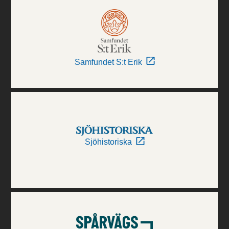
Samfundet S:t Erik
Sjöhistoriska