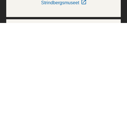
Strindbergsmuseet
Thielska Galleriet
Världskulturmuseerna