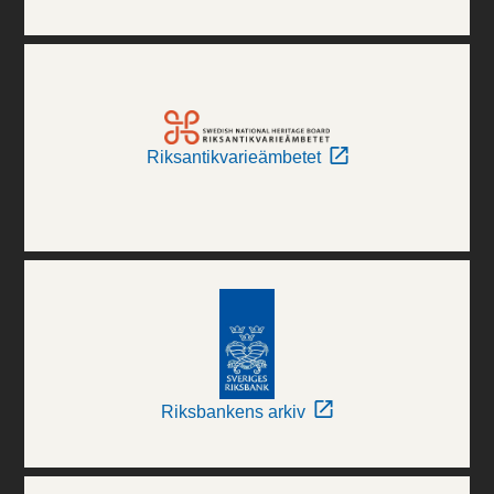
Riksantikvarieämbetet
Riksbankens arkiv