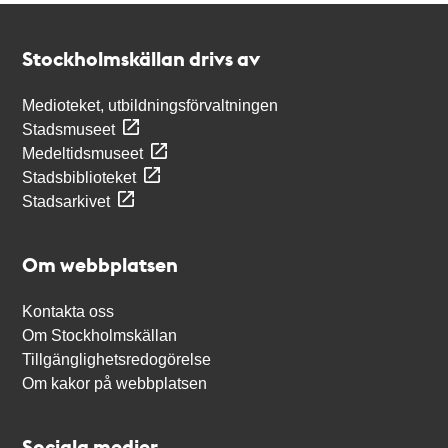
Kontakt
Stockholmskällan
Stockholmskällan drivs av
Medioteket, utbildningsförvaltningen
Stadsmuseet
Medeltidsmuseet
Stadsbiblioteket
Stadsarkivet
Om webbplatsen
Kontakta oss
Om Stockholmskällan
Tillgänglighetsredogörelse
Om kakor på webbplatsen
Sociala medier