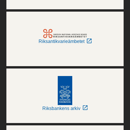
Riksantikvarieämbetet
Riksbankens arkiv