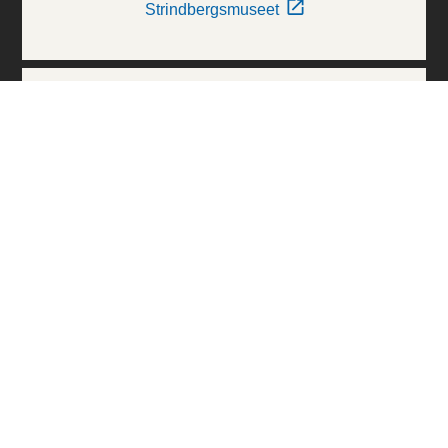
Strindbergsmuseet
Thielska Galleriet
Världskulturmuseerna