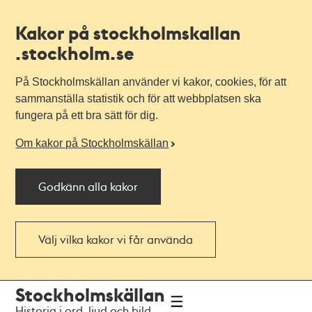
Kakor på stockholmskallan
.stockholm.se
På Stockholmskällan använder vi kakor, cookies, för att
sammanställa statistik och för att webbplatsen ska
fungera på ett bra sätt för dig.
Om kakor på Stockholmskällan
Godkänn alla kakor
Välj vilka kakor vi får använda
Till
Till
Stockholmskällan
navigationen
huvudinnehållet
Historia i ord, ljud och bild