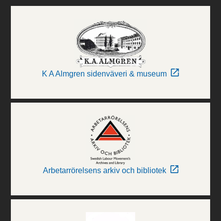
K A Almgren sidenväveri & museum
Arbetarrörelsens arkiv och bibliotek