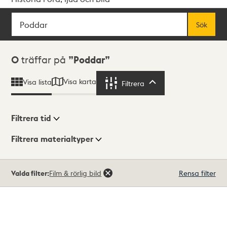
Sök
Fritextsök
Sök
Sökresultat
0
träffar på
Poddar
Visa karta
Visa lista
Filtrera
Filtrera
Filtrera tid
Filtrera materialtyper
Visningsläge
Totalt
Valda filter:
Film & rörlig bild
Rensa filter
0
träffar
Lista
Karta