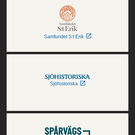
Samfundet S:t Erik
Sjöhistoriska