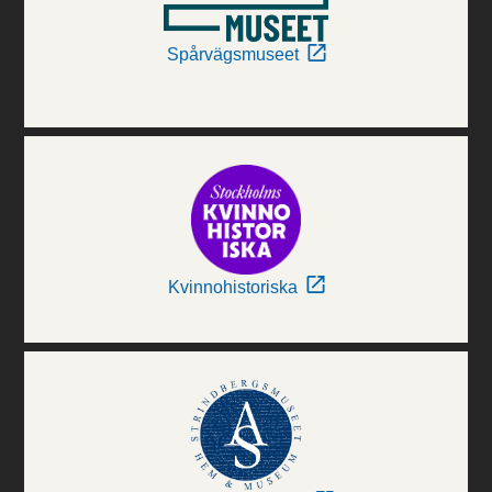
Spårvägsmuseet
Kvinnohistoriska