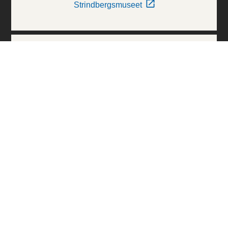
Strindbergsmuseet
Thielska Galleriet
Världskulturmuseerna