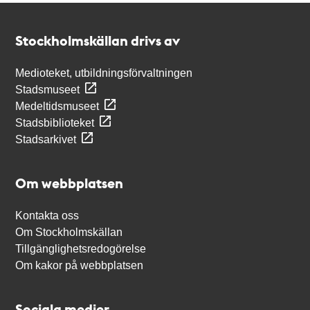
Kontakt
Stockholmskällan
Stockholmskällan drivs av
Medioteket, utbildningsförvaltningen
Stadsmuseet
Medeltidsmuseet
Stadsbiblioteket
Stadsarkivet
Om webbplatsen
Kontakta oss
Om Stockholmskällan
Tillgänglighetsredogörelse
Om kakor på webbplatsen
Sociala medier