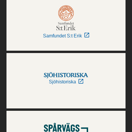
Samfundet S:t Erik
Sjöhistoriska