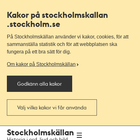
Kakor på stockholmskallan
.stockholm.se
På Stockholmskällan använder vi kakor, cookies, för att
sammanställa statistik och för att webbplatsen ska
fungera på ett bra sätt för dig.
Om kakor på Stockholmskällan
Godkänn alla kakor
Välj vilka kakor vi får använda
Till
Till
Stockholmskällan
navigationen
huvudinnehållet
Historia i ord, ljud och bild