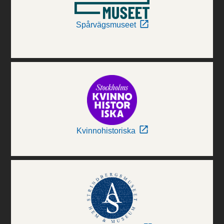
Spårvägsmuseet
Kvinnohistoriska