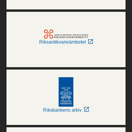
Riksantikvarieämbetet
Riksbankens arkiv