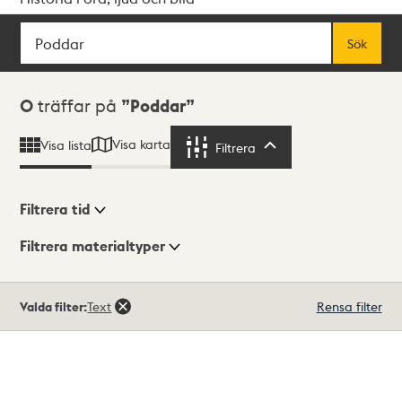
Sök
Fritextsök
Sök
Sökresultat
0
träffar på
Poddar
Visa karta
Visa lista
Filtrera
Filtrera
Filtrera tid
Filtrera materialtyper
Visningsläge
Totalt
Valda filter:
Text
Rensa filter
0
träffar
Lista
Karta