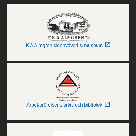
K A Almgren sidenväveri & museum
Arbetarrörelsens arkiv och bibliotek