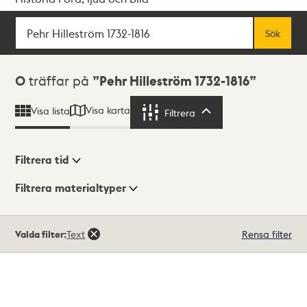
Sök
Fritextsök
Sök
Sökresultat
0
träffar på
Pehr Hilleström 1732-1816
Visa karta
Visa lista
Filtrera
Filtrera
Filtrera tid
Filtrera materialtyper
Visningsläge
Totalt
Valda filter:
Text
Rensa filter
0
träffar
Lista
Karta