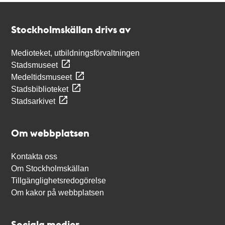
Kontakt
Stockholmskällan
Stockholmskällan drivs av
Medioteket, utbildningsförvaltningen
Stadsmuseet
Medeltidsmuseet
Stadsbiblioteket
Stadsarkivet
Om webbplatsen
Kontakta oss
Om Stockholmskällan
Tillgänglighetsredogörelse
Om kakor på webbplatsen
Sociala medier