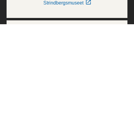
Strindbergsmuseet
Thielska Galleriet
Världskulturmuseerna