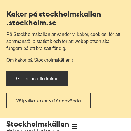
Kakor på stockholmskallan
.stockholm.se
På Stockholmskällan använder vi kakor, cookies, för att
sammanställa statistik och för att webbplatsen ska
fungera på ett bra sätt för dig.
Om kakor på Stockholmskällan
Godkänn alla kakor
Välj vilka kakor vi får använda
Till
Till
Stockholmskällan
navigationen
huvudinnehållet
Historia i ord, ljud och bild