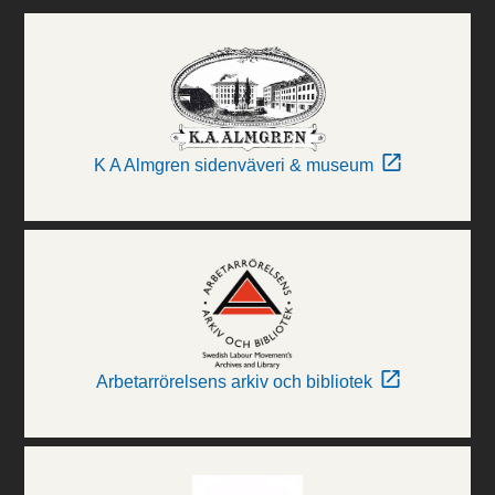
K A Almgren sidenväveri & museum
Arbetarrörelsens arkiv och bibliotek