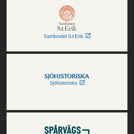
Samfundet S:t Erik
Sjöhistoriska