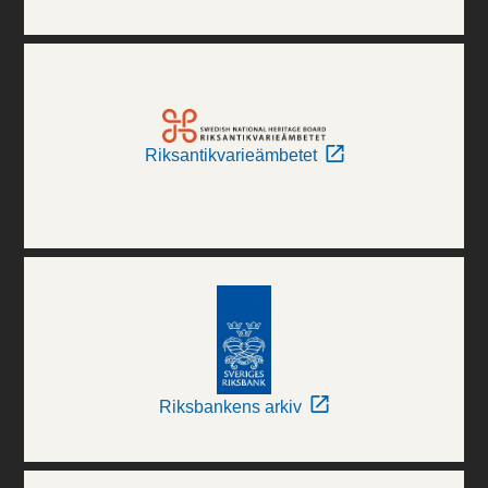
Riksantikvarieämbetet
Riksbankens arkiv