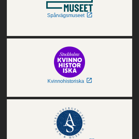
Spårvägsmuseet
Kvinnohistoriska