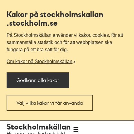
Kakor på stockholmskallan
.stockholm.se
På Stockholmskällan använder vi kakor, cookies, för att
sammanställa statistik och för att webbplatsen ska
fungera på ett bra sätt för dig.
Om kakor på Stockholmskällan
Godkänn alla kakor
Välj vilka kakor vi får använda
Till
Till
Stockholmskällan
navigationen
huvudinnehållet
Historia i ord, ljud och bild