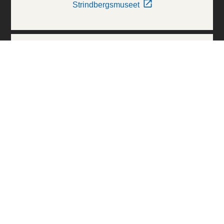
Strindbergsmuseet
Thielska Galleriet
Världskulturmuseerna