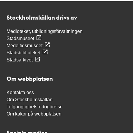
Kontakt
Stockholmskällan
Stockholmskällan drivs av
Medioteket, utbildningsförvaltningen
Stadsmuseet
Medeltidsmuseet
Stadsbiblioteket
Stadsarkivet
Om webbplatsen
Kontakta oss
Om Stockholmskällan
Tillgänglighetsredogörelse
Om kakor på webbplatsen
Sociala medier