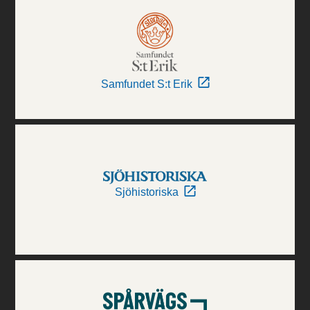
Samfundet S:t Erik
Sjöhistoriska