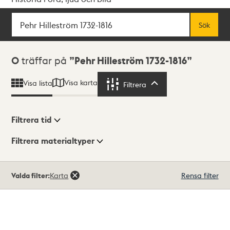
Sök
Fritextsök
Sök
Sökresultat
0
träffar på
Pehr Hilleström 1732-1816
Visa karta
Visa lista
Filtrera
Filtrera
Filtrera tid
Filtrera materialtyper
Visningsläge
Totalt
Valda filter:
Karta
Rensa filter
0
träffar
Lista
Karta