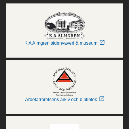
K A Almgren sidenväveri & museum
Arbetarrörelsens arkiv och bibliotek