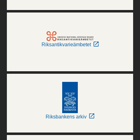
Riksantikvarieämbetet
Riksbankens arkiv