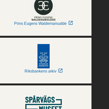
Prins Eugens Waldemarsudde
Riksbankens arkiv