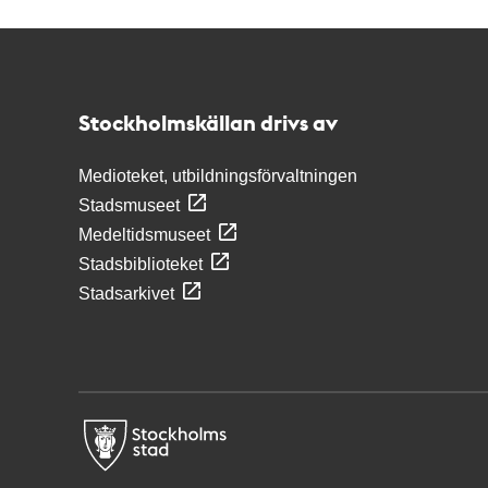
Kontakt
Stockholmskällan
Stockholmskällan drivs av
Medioteket, utbildningsförvaltningen
Stadsmuseet
Medeltidsmuseet
Stadsbiblioteket
Stadsarkivet