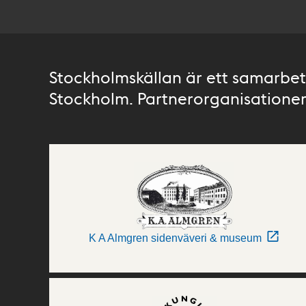
Stockholmskällan är ett samarbete
Stockholm. Partnerorganisationer 
K A Almgren sidenväveri & museum