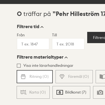
0
Pehr Hilleström 1
träffar på
Sökresultat
Filtrera tid
Från
Till
Visningsläge
Filtrer
Filtrera materialtyper
Lista
Karta
Visa inte lärarhandledningar
Ritning
(
0
)
Föremål
(
0
)
Karta
(
0
)
Bildkonst
(
7
)