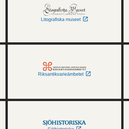
Litografiska museet
Riksantikvarieämbetet