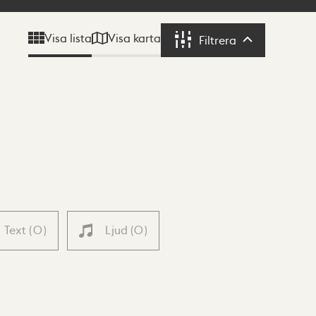
Visa karta
Visa lista
Filtrera
Filtrera
Text
(
0
)
Ljud
(
0
)