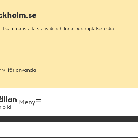
ockholm.se
tt sammanställa statistik och för att webbplatsen ska
or vi får använda
ällan
Meny
h bild