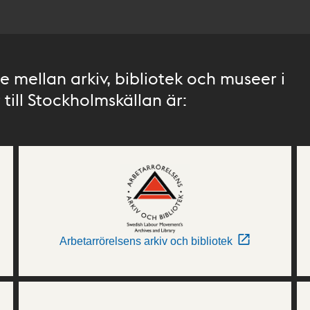
 mellan arkiv, bibliotek och museer i
till Stockholmskällan är:
Arbetarrörelsens arkiv och bibliotek