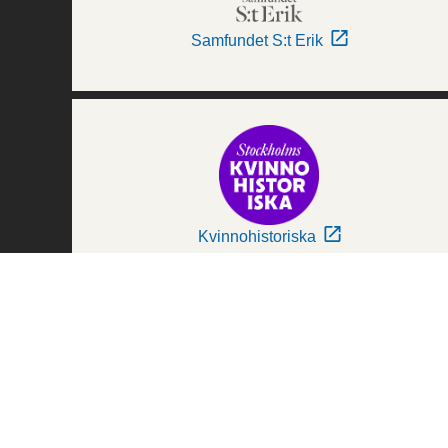
Samfundet S:t Erik
Kvinnohistoriska
Världskulturmuseerna