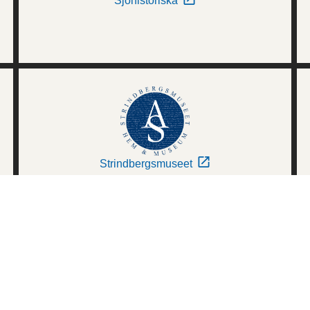
Sjöhistoriska
Strindbergsmuseet