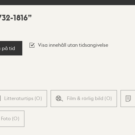
732-1816
Visa innehåll utan tidsangivelse
a på tid
Litteraturtips
(
0
)
Film & rörlig bild
(
0
)
Foto
(
0
)