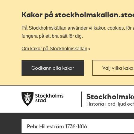
Kakor på stockholmskallan
.st
På Stockholmskällan använder vi kakor, cookies, för a
fungera på ett bra sätt för dig.
Om kakor på Stockholmskällan
Godkänn alla kakor
Välj vilka kak
Till
Till
Stockholmsk
navigationen
huvudinnehållet
Historia i ord, ljud oc
Sök
Fritextsök