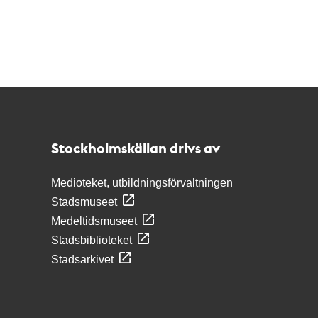
Kontakt
Stockholmskällan
Stockholmskällan drivs av
Medioteket, utbildningsförvaltningen
Stadsmuseet
Medeltidsmuseet
Stadsbiblioteket
Stadsarkivet