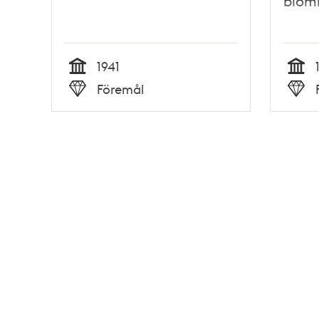
blo
1941
Tid
Tid
Föremål
Typ
Typ