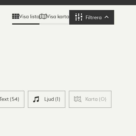
Visa karta
Visa lista
Filtrera
Filtrera
Text
(
54
)
Ljud
(
1
)
Karta
(
0
)