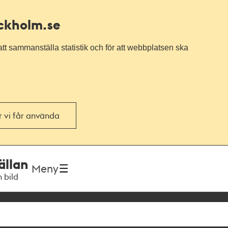
ockholm.se
tt sammanställa statistik och för att webbplatsen ska
or vi får använda
ällan
Meny
h bild