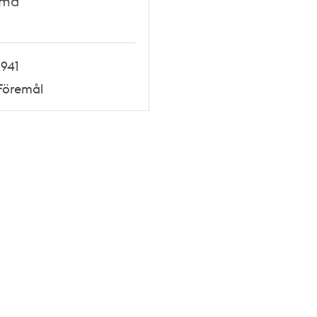
mma
1941
Föremål