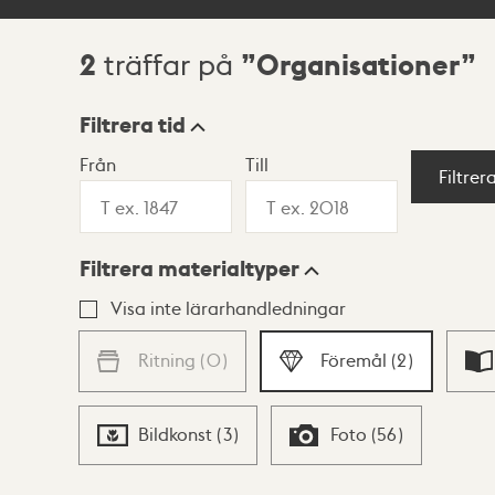
2
Organisationer
träffar på
Sökresultat
Filtrera tid
Från
Till
Visningsläge
Filtrer
Filtrera materialtyper
Lista
Karta
Visa inte lärarhandledningar
Ritning
(
0
)
Föremål
(
2
)
Bildkonst
(
3
)
Foto
(
56
)