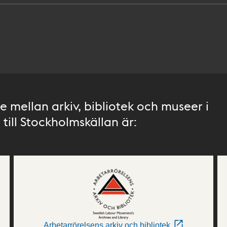
 mellan arkiv, bibliotek och museer i
till Stockholmskällan är:
Arbetarrörelsens arkiv och bibliotek