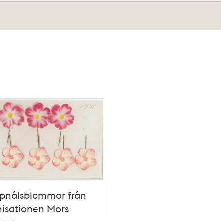
pnålsblommor från
isationen Mors