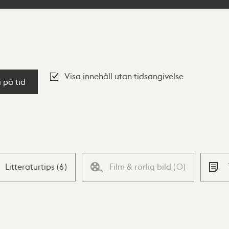
Visa innehåll utan tidsangivelse
a på tid
Litteraturtips
(
6
)
Film & rörlig bild
(
0
)