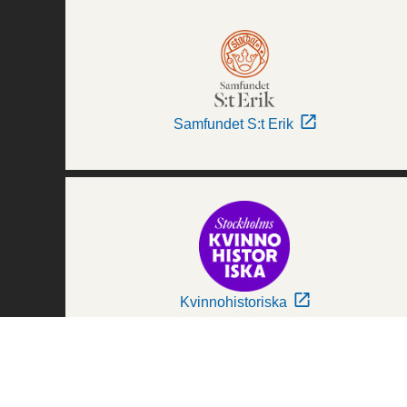
Samfundet S:t Erik
Kvinnohistoriska