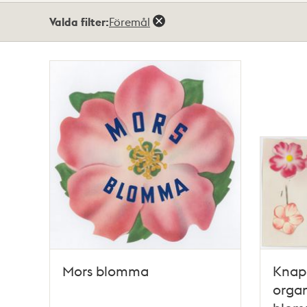
Totalt
Valda filter:
Föremål
2
träffar
Mors blomma
Knap
organ