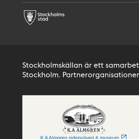
Stockholmskällan är ett samarbete
Stockholm. Partnerorganisationer 
K A Almgren sidenväveri & museum