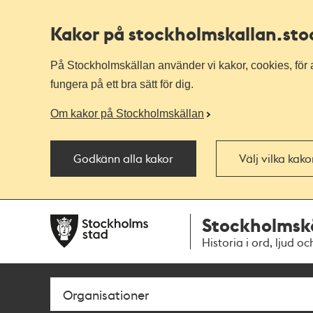
Kakor på stockholmskallan
.st
På Stockholmskällan använder vi kakor, cookies, för a
fungera på ett bra sätt för dig.
Om kakor på Stockholmskällan
Godkänn alla kakor
Välj vilka kak
Till
Till
Stockholmsk
navigationen
huvudinnehållet
Historia i ord, ljud oc
Sök
Fritextsök