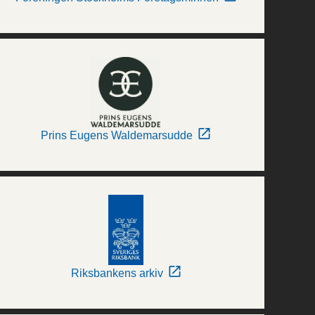
Prins Eugens Waldemarsudde
Riksbankens arkiv