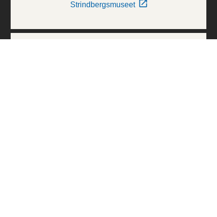
Strindbergsmuseet
Thielska Galleriet
Världskulturmuseerna