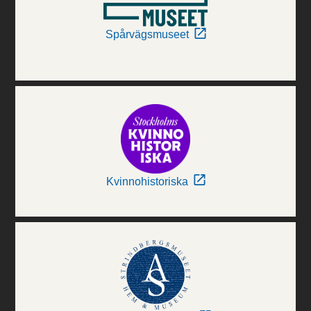
Spårvägsmuseet
Kvinnohistoriska