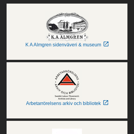
K A Almgren sidenväveri & museum
Arbetarrörelsens arkiv och bibliotek