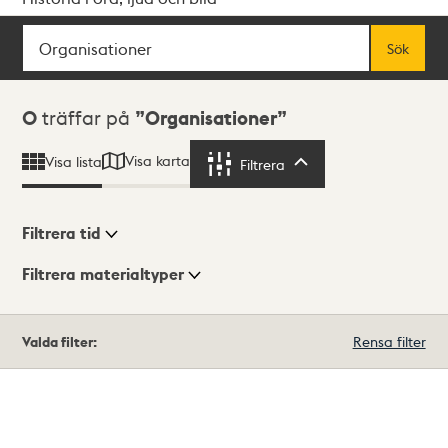
Sök
Fritextsök
Sök
Sökresultat
0
träffar på
Organisationer
Visa karta
Visa lista
Filtrera
Filtrera
Filtrera tid
Filtrera materialtyper
Visningsläge
Totalt
Valda filter:
Rensa filter
0
träffar
Lista
Karta