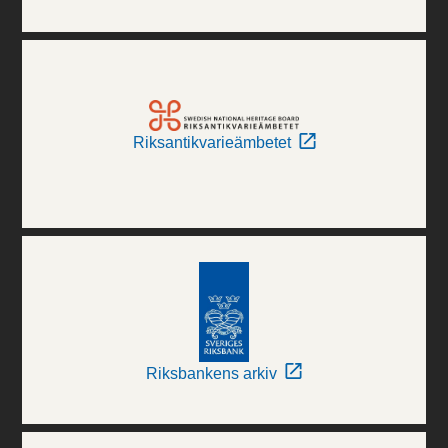
Riksantikvarieämbetet
Riksbankens arkiv