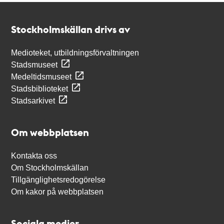
Kontakt
Stockholmskällan
Stockholmskällan drivs av
Medioteket, utbildningsförvaltningen
Stadsmuseet
Medeltidsmuseet
Stadsbiblioteket
Stadsarkivet
Om webbplatsen
Kontakta oss
Om Stockholmskällan
Tillgänglighetsredogörelse
Om kakor på webbplatsen
Sociala medier