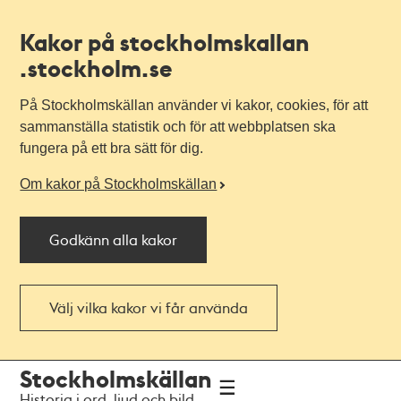
Kakor på stockholmskallan
.stockholm.se
På Stockholmskällan använder vi kakor, cookies, för att
sammanställa statistik och för att webbplatsen ska
fungera på ett bra sätt för dig.
Om kakor på Stockholmskällan
Godkänn alla kakor
Välj vilka kakor vi får använda
Till
Till
Stockholmskällan
navigationen
huvudinnehållet
Historia i ord, ljud och bild