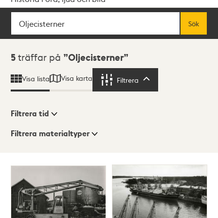
Sök
Fritextsök
Sök
Sökresultat
5
träffar på
Oljecisterner
Visa karta
Visa lista
Filtrera
Filtrera
Filtrera tid
Filtrera materialtyper
Visningsläge
Totalt
5
träffar
Lista
Karta