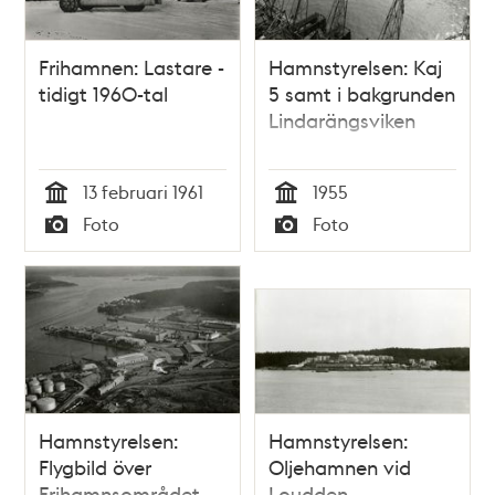
Frihamnen: Lastare -
Hamnstyrelsen: Kaj
tidigt 1960-tal
5 samt i bakgrunden
Lindarängsviken
13 februari 1961
1955
Tid
Tid
Foto
Foto
Typ
Typ
Hamnstyrelsen:
Hamnstyrelsen:
Flygbild över
Oljehamnen vid
Frihamnsområdet
Loudden