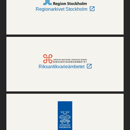
Regionarkivet Stockholm
Riksantikvarieämbetet