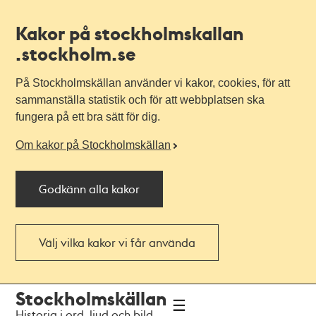
Kakor på stockholmskallan
.stockholm.se
På Stockholmskällan använder vi kakor, cookies, för att
sammanställa statistik och för att webbplatsen ska
fungera på ett bra sätt för dig.
Om kakor på Stockholmskällan
Godkänn alla kakor
Välj vilka kakor vi får använda
Till
Till
Stockholmskällan
navigationen
huvudinnehållet
Historia i ord, ljud och bild