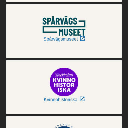
Spårvägsmuseet
Kvinnohistoriska