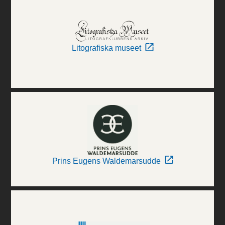
Litografiska museet
Prins Eugens Waldemarsudde