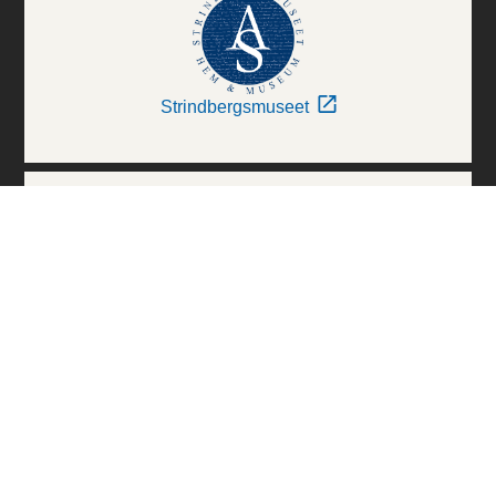
Strindbergsmuseet
Thielska Galleriet