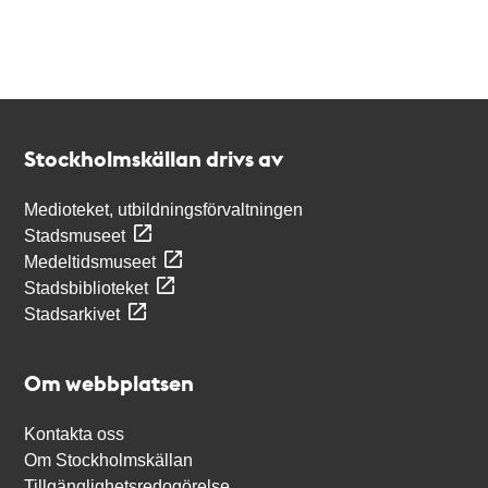
Kontakt
Stockholmskällan
Stockholmskällan drivs av
Medioteket, utbildningsförvaltningen
Stadsmuseet
Medeltidsmuseet
Stadsbiblioteket
Stadsarkivet
Om webbplatsen
Kontakta oss
Om Stockholmskällan
Tillgänglighetsredogörelse