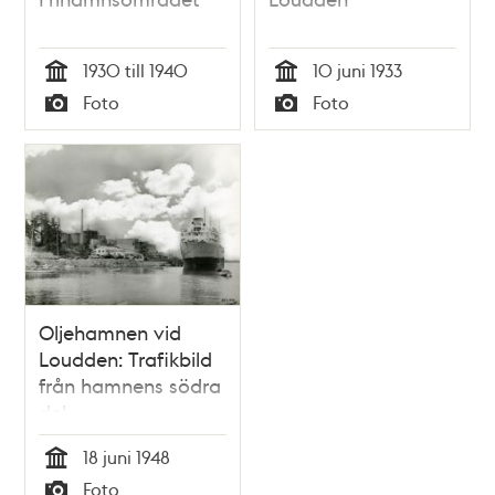
1930 till 1940
10 juni 1933
Tid
Tid
Foto
Foto
Typ
Typ
Oljehamnen vid
Loudden: Trafikbild
från hamnens södra
del.
18 juni 1948
Tid
Foto