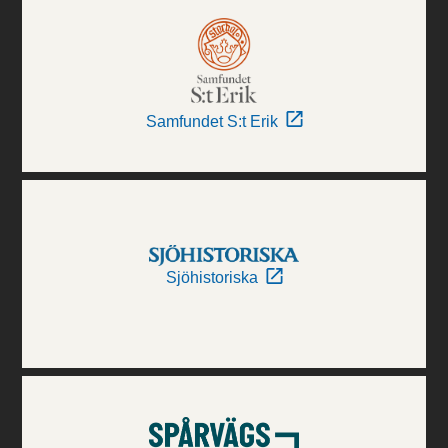
Samfundet S:t Erik
Sjöhistoriska