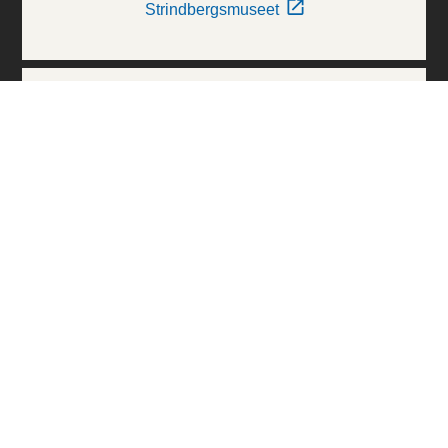
Strindbergsmuseet
Thielska Galleriet
Världskulturmuseerna