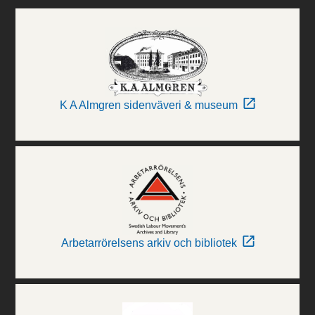
K A Almgren sidenväveri & museum
Arbetarrörelsens arkiv och bibliotek