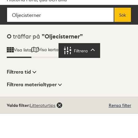
Sök
Fritextsök
Sök
Sökresultat
0
träffar på
Oljecisterner
Visa karta
Visa lista
Filtrera
Filtrera
Filtrera tid
Filtrera materialtyper
Visningsläge
Totalt
Valda filter:
Litteraturtips
Rensa filter
0
träffar
Lista
Karta