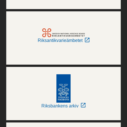
Riksantikvarieämbetet
Riksbankens arkiv