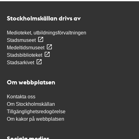
Kontakt
Stockholmskällan
Stockholmskällan drivs av
Medioteket, utbildningsförvaltningen
Stadsmuseet
Medeltidsmuseet
Stadsbiblioteket
Stadsarkivet
Om webbplatsen
Kontakta oss
Om Stockholmskällan
Tillgänglighetsredogörelse
Om kakor på webbplatsen
Sociala medier