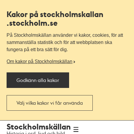
Kakor på stockholmskallan
.stockholm.se
På Stockholmskällan använder vi kakor, cookies, för att
sammanställa statistik och för att webbplatsen ska
fungera på ett bra sätt för dig.
Om kakor på Stockholmskällan
Godkänn alla kakor
Välj vilka kakor vi får använda
Till
Till
Stockholmskällan
navigationen
huvudinnehållet
Historia i ord, ljud och bild