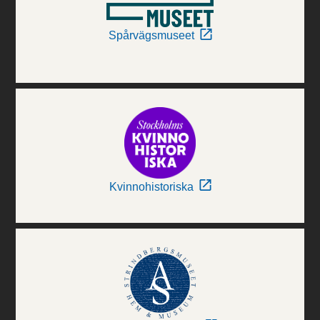
Spårvägsmuseet
Kvinnohistoriska