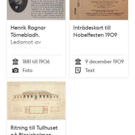
från RCA
Henrik Ragnar
Inträdeskort till
Törnebladh.
Nobelfesten 1909
Ledamot av
stadsfullmäktige
1881-1906
1881 till 1906
9 december 1909
Tid
Tid
Foto
Text
Typ
Typ
Ritning till Tullhuset
på Blasieholmen