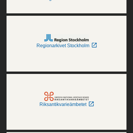
Regionarkivet Stockholm
Riksantikvarieämbetet