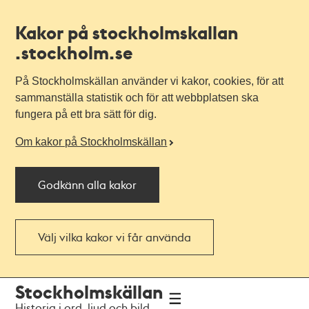
Kakor på stockholmskallan
.stockholm.se
På Stockholmskällan använder vi kakor, cookies, för att
sammanställa statistik och för att webbplatsen ska
fungera på ett bra sätt för dig.
Om kakor på Stockholmskällan
Godkänn alla kakor
Välj vilka kakor vi får använda
Till
Till
Stockholmskällan
navigationen
huvudinnehållet
Historia i ord, ljud och bild