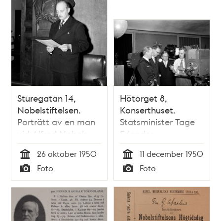
Sturegatan 14,
Hötorget 8,
Nobelstiftelsen.
Konserthuset.
Porträtt av en man
Statsminister Tage
vid Alfred Nobels
Erlander,
byst. Troligtvis
flygvapenchefen
26 oktober 1950
11 december 1950
Nobelstiftelsens
Nordenskiöld och
Tid
Tid
Foto
Foto
direktör Nils Ståhle
Elektronikbolagets
Typ
Typ
chef S. Jansson får
en demonstration
om television av Mr
Walter Lawrence