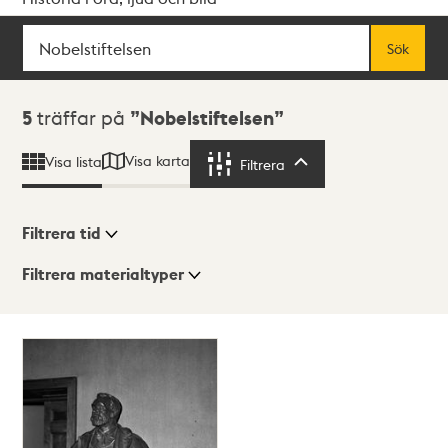
Sök
Fritextsök
Sök
Sökresultat
5
träffar på
Nobelstiftelsen
Visa karta
Visa lista
Filtrera
Filtrera
Filtrera tid
Filtrera materialtyper
Visningsläge
Totalt
5
träffar
Lista
Karta