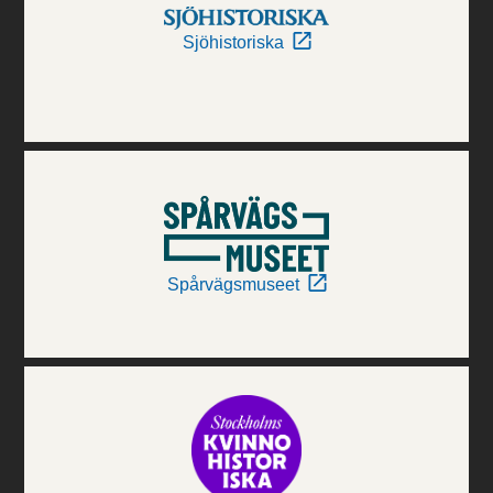
Sjöhistoriska
Spårvägsmuseet