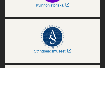
Kvinnohistoriska
Strindbergsmuseet
Thielska Galleriet