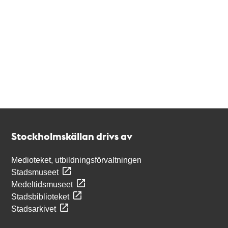
Kontakt
Stockholmskällan
Stockholmskällan drivs av
Medioteket, utbildningsförvaltningen
Stadsmuseet
Medeltidsmuseet
Stadsbiblioteket
Stadsarkivet