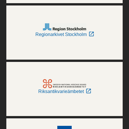
Regionarkivet Stockholm
Riksantikvarieämbetet