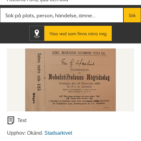
Fritextsök
Sök
Visa vad som finns nära mig
Text
Upphov: Okänd.
Stadsarkivet