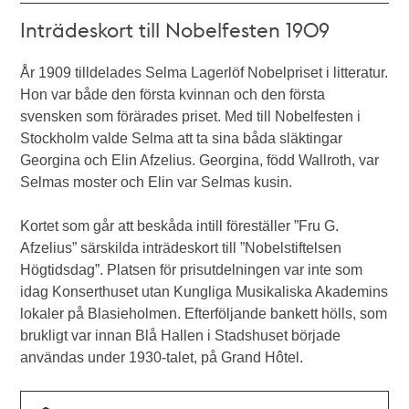
Inträdeskort till Nobelfesten 1909
År 1909 tilldelades Selma Lagerlöf Nobelpriset i litteratur.
Hon var både den första kvinnan och den första
svensken som förärades priset. Med till Nobelfesten i
Stockholm valde Selma att ta sina båda släktingar
Georgina och Elin Afzelius. Georgina, född Wallroth, var
Selmas moster och Elin var Selmas kusin.
Kortet som går att beskåda intill föreställer ”Fru G.
Afzelius” särskilda inträdeskort till ”Nobelstiftelsen
Högtidsdag”. Platsen för prisutdelningen var inte som
idag Konserthuset utan Kungliga Musikaliska Akademins
lokaler på Blasieholmen. Efterföljande bankett hölls, som
brukligt var innan Blå Hallen i Stadshuset började
användas under 1930-talet, på Grand Hôtel.