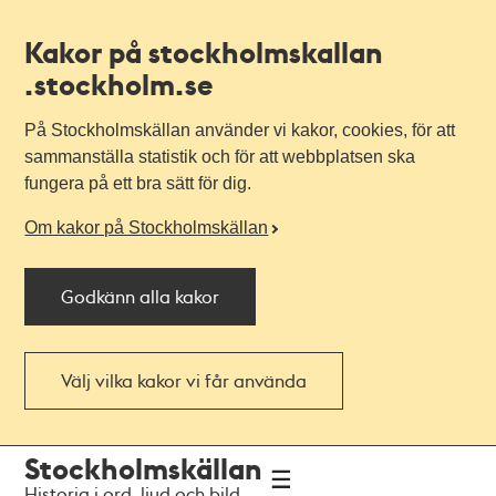
Kakor på stockholmskallan
.stockholm.se
På Stockholmskällan använder vi kakor, cookies, för att
sammanställa statistik och för att webbplatsen ska
fungera på ett bra sätt för dig.
Om kakor på Stockholmskällan
Godkänn alla kakor
Välj vilka kakor vi får använda
Till
Till
Stockholmskällan
navigationen
huvudinnehållet
Historia i ord, ljud och bild