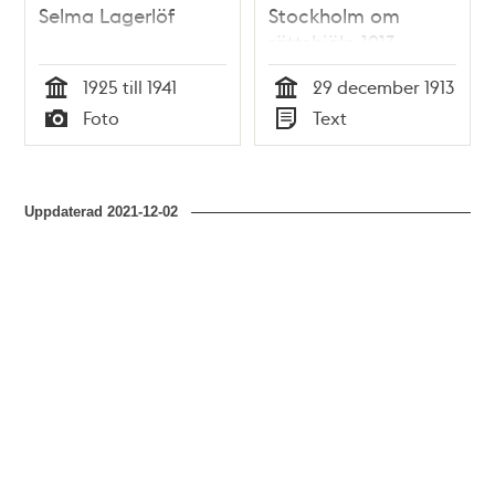
Selma Lagerlöf
Stockholm om
rättshjälp 1913
1925 till 1941
29 december 1913
Tid
Tid
Foto
Text
Typ
Typ
Uppdaterad
2021-12-02