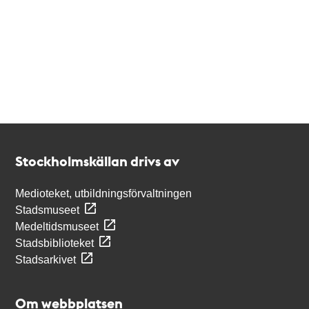
Kontakt
Stockholmskällan
Stockholmskällan drivs av
Medioteket, utbildningsförvaltningen
Stadsmuseet
Medeltidsmuseet
Stadsbiblioteket
Stadsarkivet
Om webbplatsen