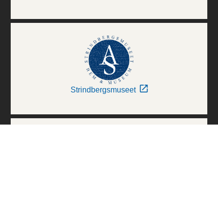
Strindbergsmuseet
Thielska Galleriet