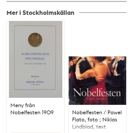
Mer i Stockholmskällan
Relaterade
poster
och
teman
Meny från
Nobelfesten 1909
Nobelfesten / Pawel
Flato, foto ; Niklas
Lindblad, text