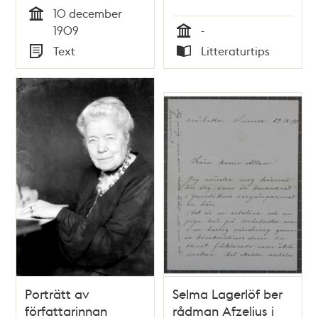
10 december
Tid
1909
-
Tid
Text
Litteraturtips
Typ
Typ
Porträtt av
Selma Lagerlöf ber
författarinnan
rådman Afzelius i