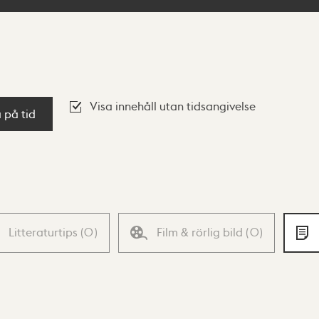
Visa innehåll utan tidsangivelse
a på tid
Litteraturtips
(
0
)
Film & rörlig bild
(
0
)