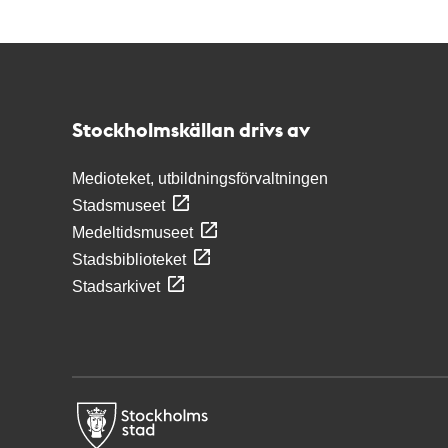
Kontakt
Stockholmskällan
Stockholmskällan drivs av
Medioteket, utbildningsförvaltningen
Stadsmuseet
Medeltidsmuseet
Stadsbiblioteket
Stadsarkivet