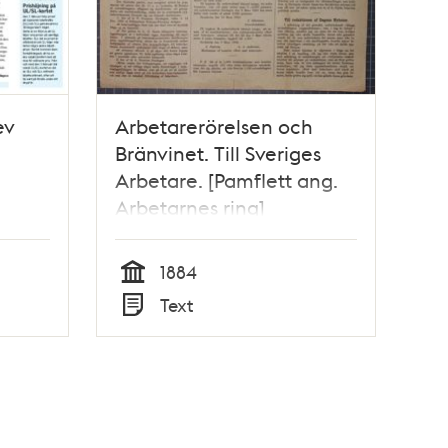
ev
Arbetarerörelsen och
Bränvinet. Till Sveriges
Arbetare. [Pamflett ang.
Arbetarnes ring]
1884
Tid
Text
Typ