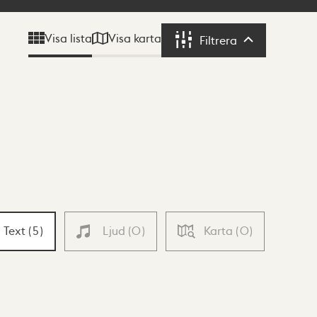
Visa karta
Visa lista
Filtrera
Filtrera
Text
(
5
)
Ljud
(
0
)
Karta
(
0
)