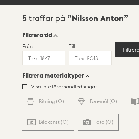
5
Nilsson Anton
träffar på
Sökresultat
Filtrera tid
Från
Till
Visningsläge
Filtrer
Filtrera materialtyper
Lista
Karta
Visa inte lärarhandledningar
Ritning
(
0
)
Föremål
(
0
)
Bildkonst
(
0
)
Foto
(
0
)