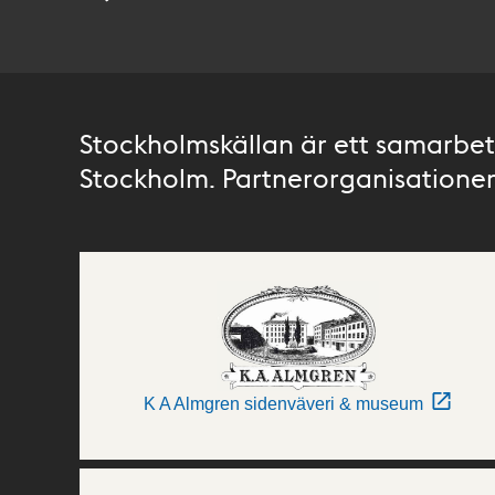
Stockholmskällan är ett samarbete
Stockholm. Partnerorganisationer 
K A Almgren sidenväveri & museum