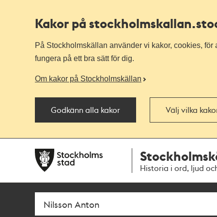
Kakor på stockholmskallan
.st
På Stockholmskällan använder vi kakor, cookies, för a
fungera på ett bra sätt för dig.
Om kakor på Stockholmskällan
Godkänn alla kakor
Välj vilka kak
Till
Till
Stockholmsk
navigationen
huvudinnehållet
Historia i ord, ljud oc
Sök
Fritextsök