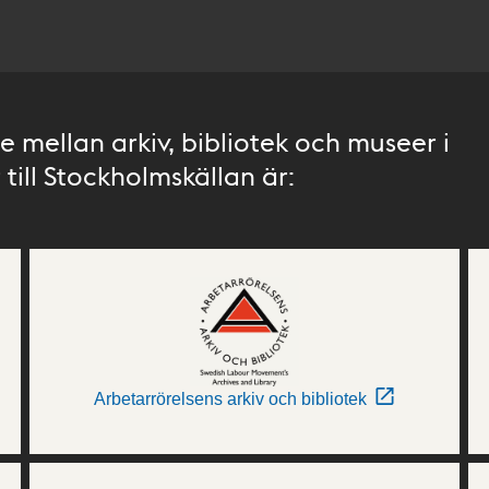
 mellan arkiv, bibliotek och museer i
till Stockholmskällan är:
Arbetarrörelsens arkiv och bibliotek