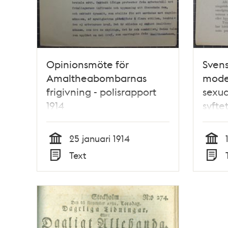
Opinionsmöte för
Svens
Amaltheabombarnas
mode
frigivning - polisrapport
sexua
1914
syfte
- flyg
25 januari 1914
Tid
Tid
Text
Typ
Typ