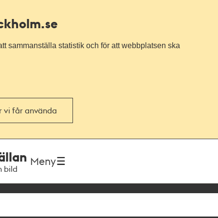
ockholm.se
tt sammanställa statistik och för att webbplatsen ska
or vi får använda
ällan
Meny
h bild