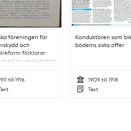
ka föreningen för
Konduktören som bl
rskydd och
bödelns sista offer
lreform förklarar
t med sin verksamhet
blad n:o 1
1911 till 1916
1909 till 1918
Tid
Text
Text
Typ