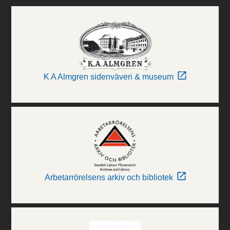
K A Almgren sidenväveri & museum
Arbetarrörelsens arkiv och bibliotek