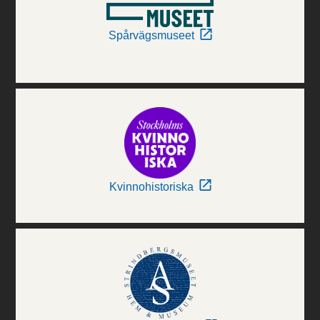
Spårvägsmuseet
Kvinnohistoriska