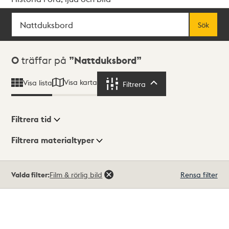
Sök
Fritextsök
Sök
Sökresultat
0
träffar på
Nattduksbord
Visa karta
Visa lista
Filtrera
Filtrera
Filtrera tid
Filtrera materialtyper
Visningsläge
Totalt
Valda filter:
Film & rörlig bild
Rensa filter
0
träffar
Lista
Karta