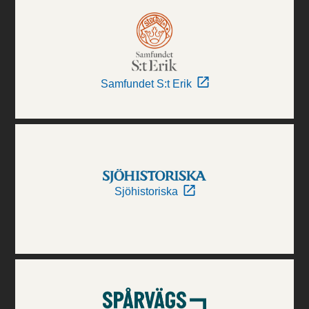
Samfundet S:t Erik
Sjöhistoriska