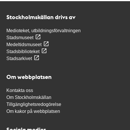
Kontakt
Stockholmskällan
Stockholmskällan drivs av
Medioteket, utbildningsförvaltningen
Stadsmuseet
Medeltidsmuseet
Stadsbiblioteket
Stadsarkivet
Om webbplatsen
Kontakta oss
Om Stockholmskällan
Tillgänglighetsredogörelse
Om kakor på webbplatsen
Sociala medier