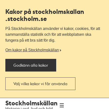
Kakor på stockholmskallan
.stockholm.se
På Stockholmskällan använder vi kakor, cookies, för att
sammanställa statistik och för att webbplatsen ska
fungera på ett bra sätt för dig.
Om kakor på Stockholmskällan
Godkänn alla kakor
Välj vilka kakor vi får använda
Till
Till
Stockholmskällan
navigationen
huvudinnehållet
Historia i ord, ljud och bild