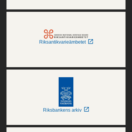
Riksantikvarieämbetet
Riksbankens arkiv