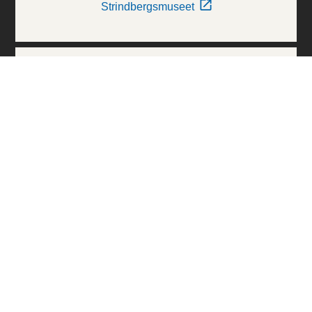
Strindbergsmuseet
Thielska Galleriet
Världskulturmuseerna