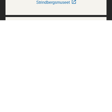
Strindbergsmuseet
Thielska Galleriet
Världskulturmuseerna