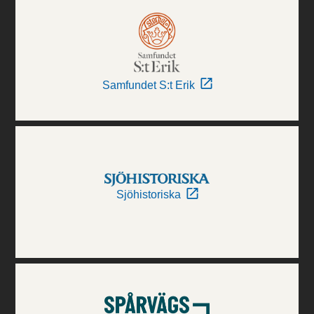
Samfundet S:t Erik
Sjöhistoriska