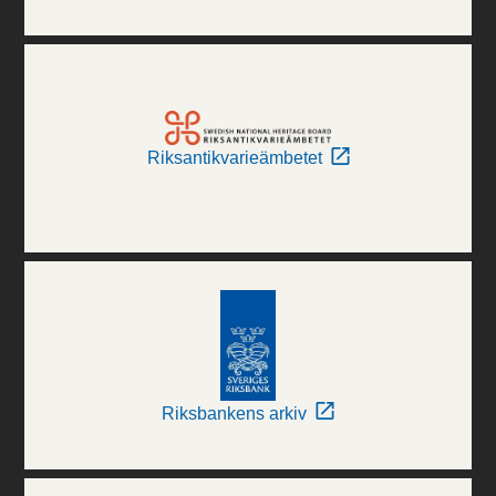
Riksantikvarieämbetet
Riksbankens arkiv