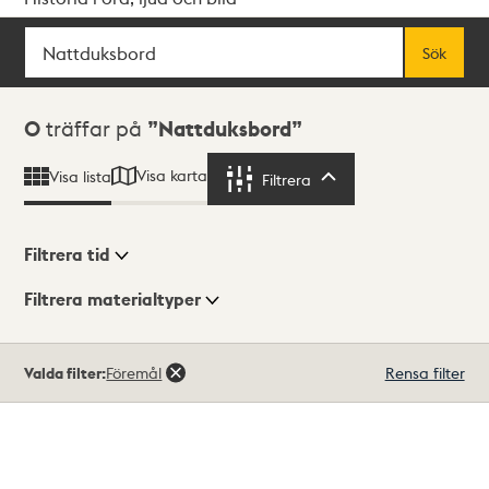
Sök
Fritextsök
Sök
Sökresultat
0
träffar på
Nattduksbord
Visa karta
Visa lista
Filtrera
Filtrera
Filtrera tid
Filtrera materialtyper
Visningsläge
Totalt
Valda filter:
Föremål
Rensa filter
0
träffar
Lista
Karta