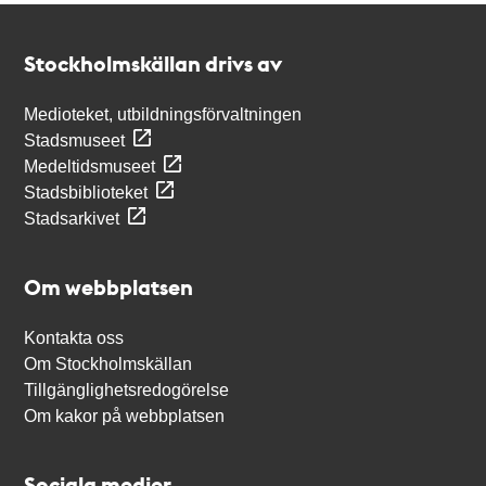
Kontakt
Stockholmskällan
Stockholmskällan drivs av
Medioteket, utbildningsförvaltningen
Stadsmuseet
Medeltidsmuseet
Stadsbiblioteket
Stadsarkivet
Om webbplatsen
Kontakta oss
Om Stockholmskällan
Tillgänglighetsredogörelse
Om kakor på webbplatsen
Sociala medier