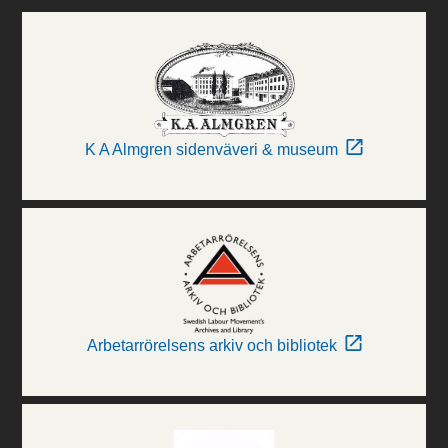
K A Almgren sidenväveri & museum
Arbetarrörelsens arkiv och bibliotek