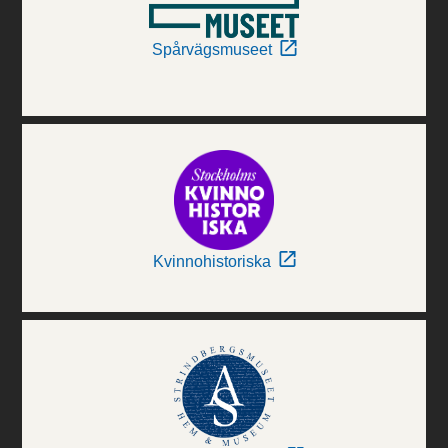
Spårvägsmuseet
Kvinnohistoriska