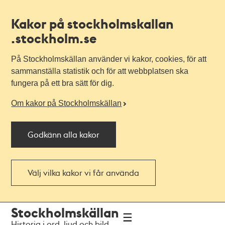
Kakor på stockholmskallan
.stockholm.se
På Stockholmskällan använder vi kakor, cookies, för att
sammanställa statistik och för att webbplatsen ska
fungera på ett bra sätt för dig.
Om kakor på Stockholmskällan
Godkänn alla kakor
Välj vilka kakor vi får använda
Till
Till
Stockholmskällan
navigationen
huvudinnehållet
Historia i ord, ljud och bild