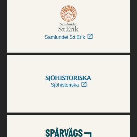
Samfundet S:t Erik
Sjöhistoriska