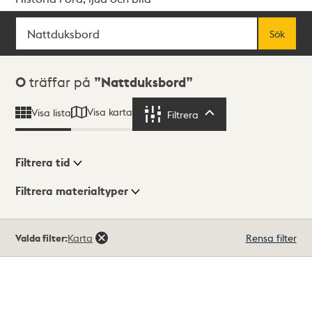
Sök
Fritextsök
Sök
Sökresultat
0
träffar på
Nattduksbord
Visa karta
Visa lista
Filtrera
Filtrera
Filtrera tid
Filtrera materialtyper
Visningsläge
Totalt
Valda filter:
Karta
Rensa filter
0
träffar
Lista
Karta