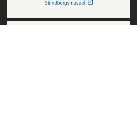
Strindbergsmuseet
Thielska Galleriet
Världskulturmuseerna