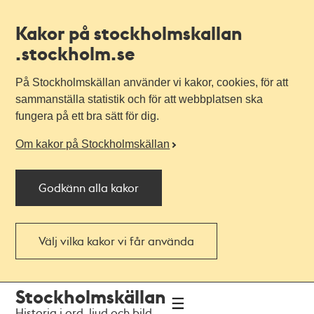
Kakor på stockholmskallan
.stockholm.se
På Stockholmskällan använder vi kakor, cookies, för att
sammanställa statistik och för att webbplatsen ska
fungera på ett bra sätt för dig.
Om kakor på Stockholmskällan
Godkänn alla kakor
Välj vilka kakor vi får använda
Till
Till
Stockholmskällan
navigationen
huvudinnehållet
Historia i ord, ljud och bild