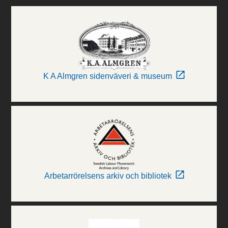
K A Almgren sidenväveri & museum
Arbetarrörelsens arkiv och bibliotek