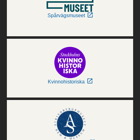
Spårvägsmuseet
Kvinnohistoriska