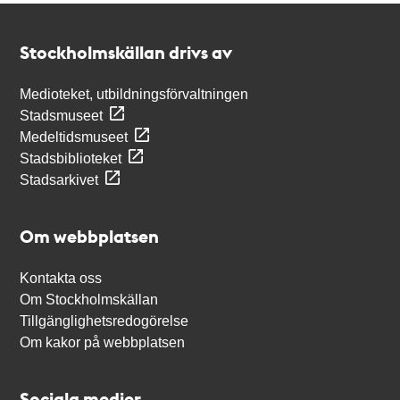
Kontakt
Stockholmskällan
Stockholmskällan drivs av
Medioteket, utbildningsförvaltningen
Stadsmuseet
Medeltidsmuseet
Stadsbiblioteket
Stadsarkivet
Om webbplatsen
Kontakta oss
Om Stockholmskällan
Tillgänglighetsredogörelse
Om kakor på webbplatsen
Sociala medier