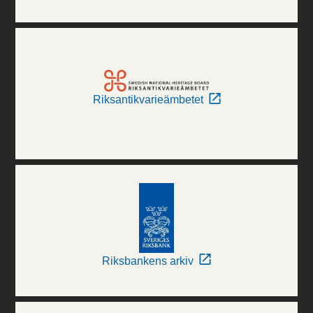
Riksantikvarieämbetet
Riksbankens arkiv