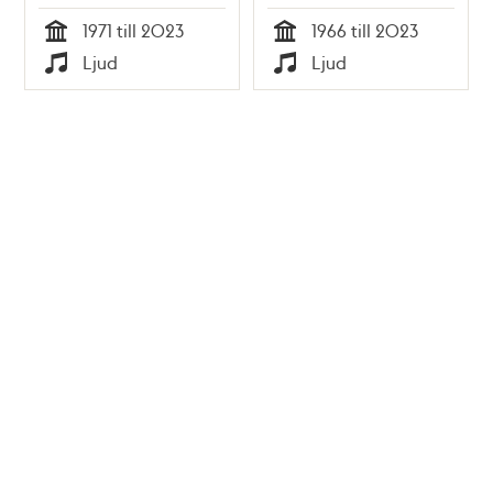
Fernando Di Luca
Mah-Jong
1971 till 2023
1966 till 2023
Tid
Tid
Ljud
Ljud
Typ
Typ
Tidigare