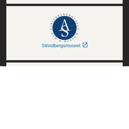
Strindbergsmuseet
Thielska Galleriet