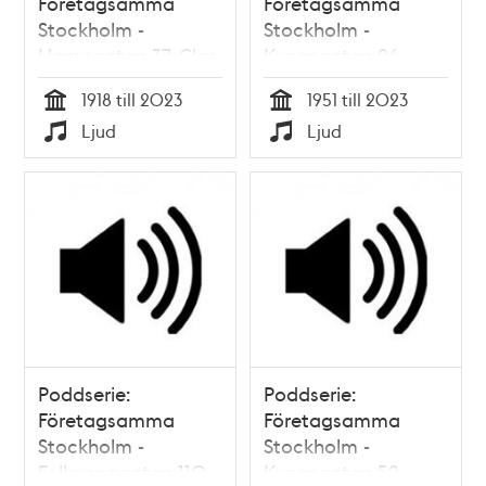
Företagsamma
Företagsamma
Stockholm -
Stockholm -
Hamngatan 37, Clas
Kungsgatan 26,
Ohlsons första butik
första H&M i
1918 till 2023
1951 till 2023
Stockholm
Tid
Tid
Ljud
Ljud
Typ
Typ
Poddserie:
Poddserie:
Företagsamma
Företagsamma
Stockholm -
Stockholm -
Folkungagatan 110,
Kungsgatan 59,