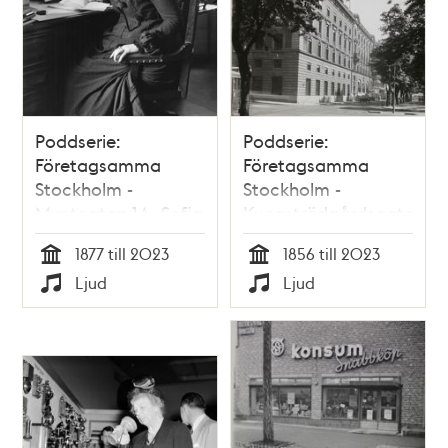
Poddserie:
Poddserie:
Företagsamma
Företagsamma
Stockholm -
Stockholm -
Myntgatan 1A, Sofia
Kungsträdgårdsgatan
Gumaelius
8, SEB
1877 till 2023
1856 till 2023
Tid
Tid
Ljud
Ljud
Typ
Typ