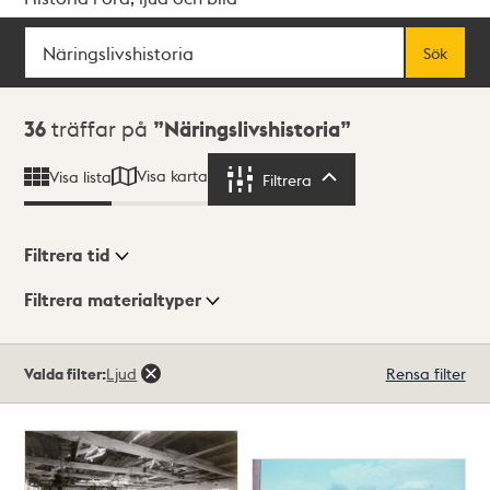
Sök
Fritextsök
Sök
Sökresultat
36
träffar på
Näringslivshistoria
Visa karta
Visa lista
Filtrera
Filtrera
Filtrera tid
Filtrera materialtyper
Visningsläge
Totalt
Valda filter:
Ljud
Rensa filter
36
träffar
Lista
Karta