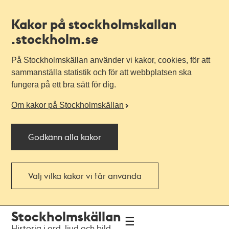
Kakor på stockholmskallan
.stockholm.se
På Stockholmskällan använder vi kakor, cookies, för att
sammanställa statistik och för att webbplatsen ska
fungera på ett bra sätt för dig.
Om kakor på Stockholmskällan
Godkänn alla kakor
Välj vilka kakor vi får använda
Till
Till
Stockholmskällan
navigationen
huvudinnehållet
Historia i ord, ljud och bild