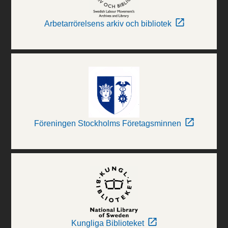
Arbetarrörelsens arkiv och bibliotek
Föreningen Stockholms Företagsminnen
Kungliga Biblioteket