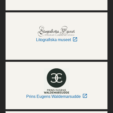
Litografiska museet
Prins Eugens Waldemarsudde