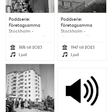
Poddserie:
Poddserie:
Företagsamma
Företagsamma
Stockholm -
Stockholm -
Drottninggatan 15,
Odengatan 31,
Ericsson
första Konsum
1876 till 2023
1947 till 2023
snabbköp
Tid
Tid
Ljud
Ljud
Typ
Typ