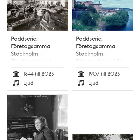
Poddserie:
Poddserie:
Företagsamma
Företagsamma
Stockholm -
Stockholm -
Fleminggatan 4,
Primusudden - Lilla
Bolinders Mekaniska
Essingen,
1844 till 2023
1907 till 2023
Verkstad
Primusfabriken
Tid
Tid
Ljud
Ljud
Typ
Typ