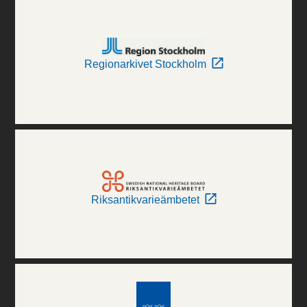
Regionarkivet Stockholm
Riksantikvarieämbetet