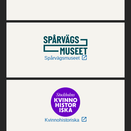
Spårvägsmuseet
Kvinnohistoriska