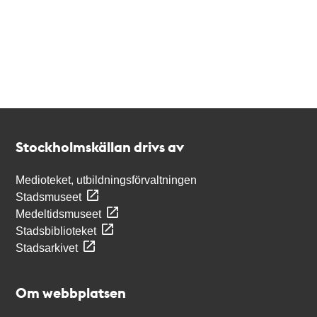
Kontakt
Stockholmskällan
Stockholmskällan drivs av
Medioteket, utbildningsförvaltningen
Stadsmuseet
Medeltidsmuseet
Stadsbiblioteket
Stadsarkivet
Om webbplatsen