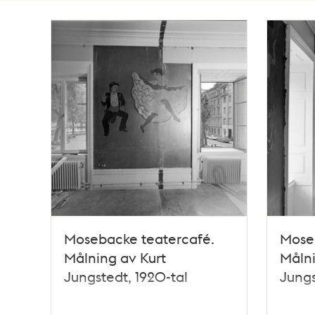
Totalt
128
träffar
Mosebacke teatercafé.
Mose
Målning av Kurt
Målni
Jungstedt, 1920-tal
Jungs