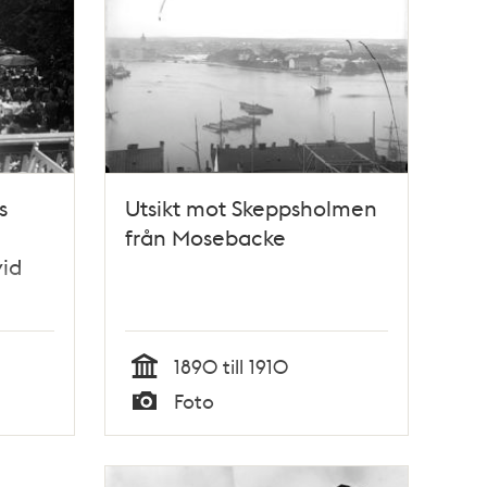
s
Utsikt mot Skeppsholmen
från Mosebacke
vid
1890 till 1910
Tid
Foto
Typ