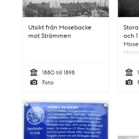
Utsikt från Mosebacke
Stora
mot Strömmen
och 1
Mose
Navig
1907
byggn
1880 till 1898
Fiska
Tid
Tid
Foto
Mose
Typ
Typ