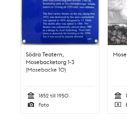
Södra Teatern,
Mose
Mosebacketorg 1-3
(Mosebacke 10)
1852 till 1950
Tid
Tid
Foto
Typ
Typ