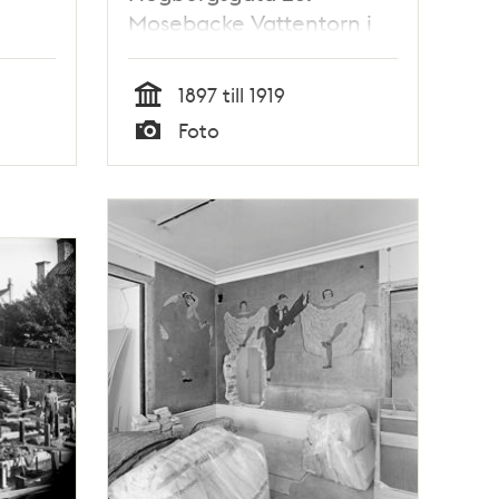
Mosebacke Vattentorn i
fonden
1897 till 1919
Tid
Foto
Typ