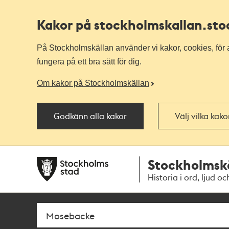
Kakor på stockholmskallan
.st
På Stockholmskällan använder vi kakor, cookies, för a
fungera på ett bra sätt för dig.
Om kakor på Stockholmskällan
Godkänn alla kakor
Välj vilka kak
Till
Till
Stockholmsk
navigationen
huvudinnehållet
Historia i ord, ljud oc
Sök
Fritextsök