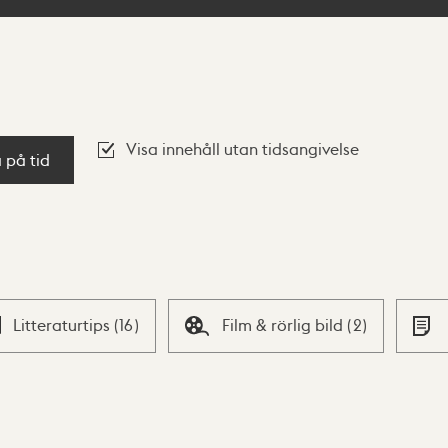
Visa innehåll utan tidsangivelse
a på tid
Litteraturtips
(
16
)
Film & rörlig bild
(
2
)