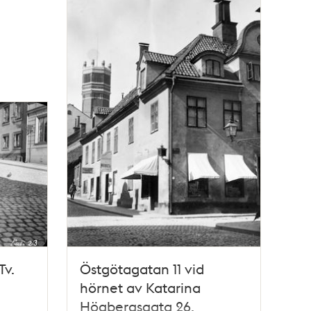
Tv.
Östgötagatan 11 vid
hörnet av Katarina
Högbergsgata 26.