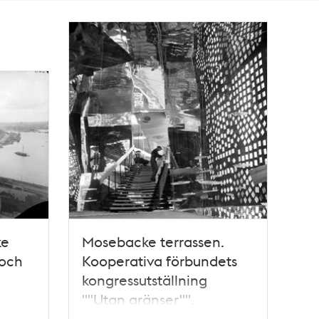
ke
Mosebacke terrassen.
 och
Kooperativa förbundets
kongressutställning
""Utan gränser"".
Dekoratörer på