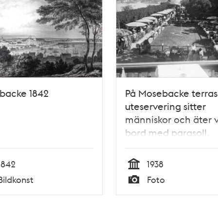
backe 1842
På Mosebacke terras
uteservering sitter
människor och äter 
bord med parasoll.
1842
1938
Tid
Bildkonst
Foto
Typ