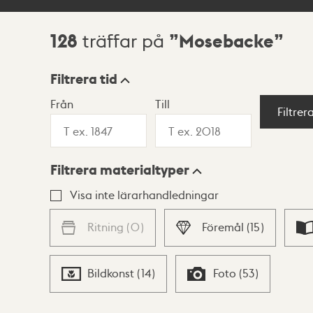
128
Mosebacke
träffar på
Sökresultat
Filtrera tid
Från
Till
Visningsläge
Filtrer
Filtrera materialtyper
Lista
Karta
Visa inte lärarhandledningar
Ritning
(
0
)
Föremål
(
15
)
Bildkonst
(
14
)
Foto
(
53
)