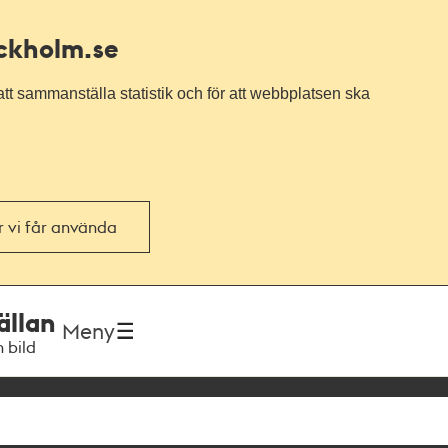
ockholm.se
tt sammanställa statistik och för att webbplatsen ska
or vi får använda
ällan
Meny
h bild