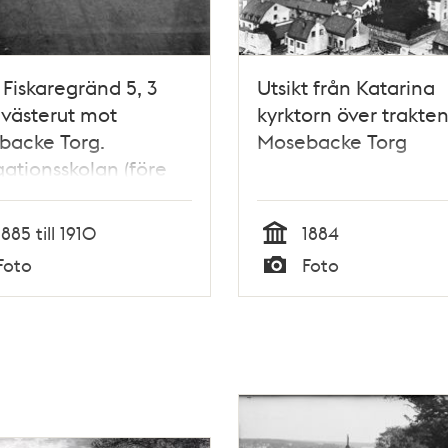
 Fiskaregränd 5, 3
Utsikt från Katarina
 västerut mot
kyrktorn över trakten
backe Torg.
Mosebacke Torg
ationsskolan (före
) med
adsställning. Nuv.
1885 till 1910
1884
rgatan 3 och 1, kv.
Tid
Foto
Foto
backe
Typ