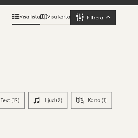
Visa karta
Visa lista
Filtrera
Filtrera
Text
(
19
)
Ljud
(
2
)
Karta
(
1
)