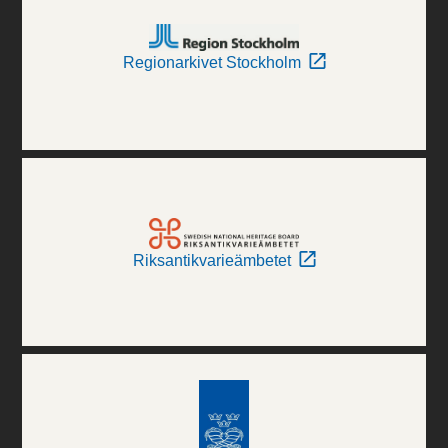
Regionarkivet Stockholm
Riksantikvarieämbetet