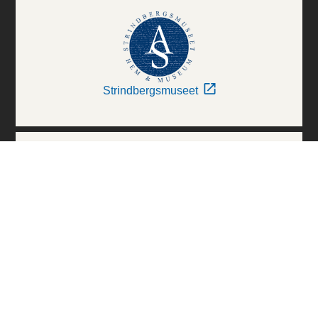
Strindbergsmuseet
Thielska Galleriet