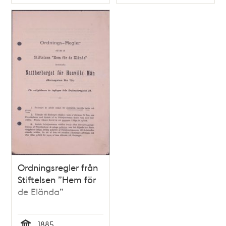
Typ
Typ
Ordningsregler från
Stiftelsen ”Hem för
de Elända”
1885