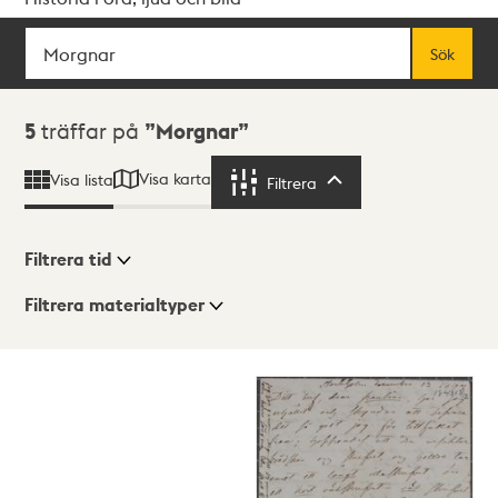
Sök
Fritextsök
Sök
Sökresultat
5
träffar på
Morgnar
Visa karta
Visa lista
Filtrera
Filtrera
Filtrera tid
Filtrera materialtyper
Visningsläge
Totalt
5
träffar
Lista
Karta