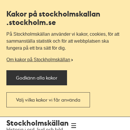
Kakor på stockholmskallan
.stockholm.se
På Stockholmskällan använder vi kakor, cookies, för att
sammanställa statistik och för att webbplatsen ska
fungera på ett bra sätt för dig.
Om kakor på Stockholmskällan
Godkänn alla kakor
Välj vilka kakor vi får använda
Till
Till
Stockholmskällan
navigationen
huvudinnehållet
Historia i ord, ljud och bild