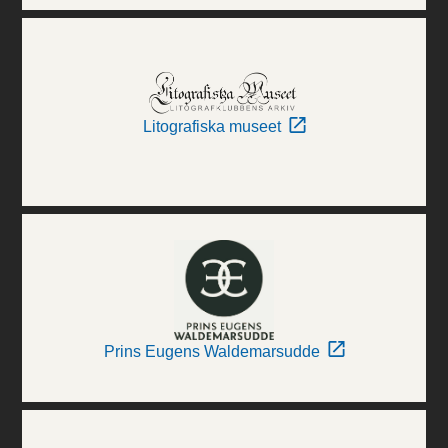
Litografiska museet
Prins Eugens Waldemarsudde