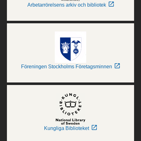
Arbetarrörelsens arkiv och bibliotek
Föreningen Stockholms Företagsminnen
Kungliga Biblioteket