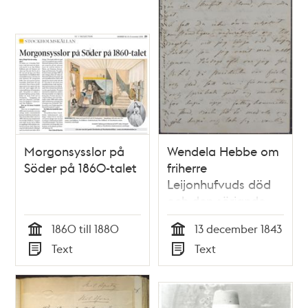
Morgonsysslor på
Wendela Hebbe om
Söder på 1860-talet
friherre
Leijonhufvuds död
och den sörjande
änkan - brev 1843
1860 till 1880
13 december 1843
Tid
Tid
Text
Text
Typ
Typ