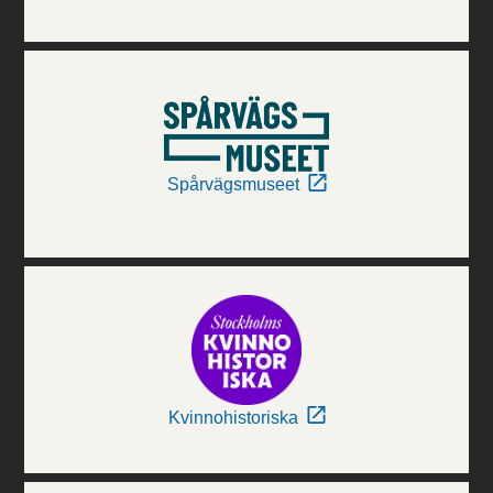
Spårvägsmuseet
Kvinnohistoriska