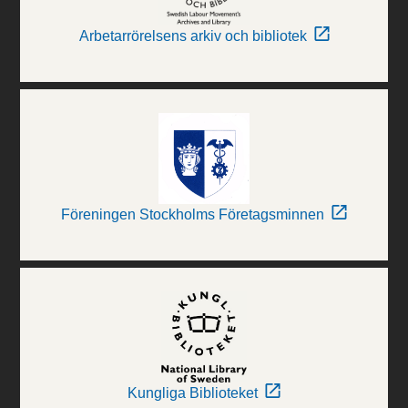
Arbetarrörelsens arkiv och bibliotek
Föreningen Stockholms Företagsminnen
Kungliga Biblioteket