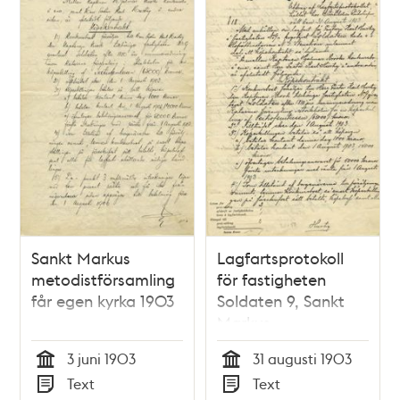
Sankt Markus
Lagfartsprotokoll
metodistförsamling
för fastigheten
får egen kyrka 1903
Soldaten 9, Sankt
Markus
metodistförsamling,
3 juni 1903
31 augusti 1903
1903
Tid
Tid
Text
Text