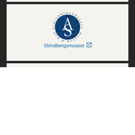
Strindbergsmuseet
Thielska Galleriet