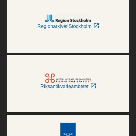
Regionarkivet Stockholm
Riksantikvarieämbetet