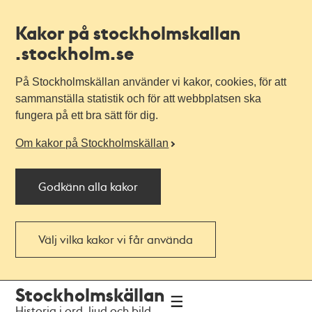
Kakor på stockholmskallan
.stockholm.se
På Stockholmskällan använder vi kakor, cookies, för att
sammanställa statistik och för att webbplatsen ska
fungera på ett bra sätt för dig.
Om kakor på Stockholmskällan
Godkänn alla kakor
Välj vilka kakor vi får använda
Till
Till
Stockholmskällan
navigationen
huvudinnehållet
Historia i ord, ljud och bild