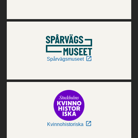
Spårvägsmuseet
Kvinnohistoriska