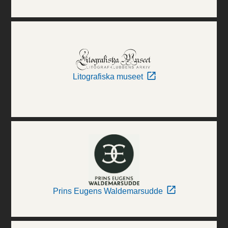
Litografiska museet
Prins Eugens Waldemarsudde