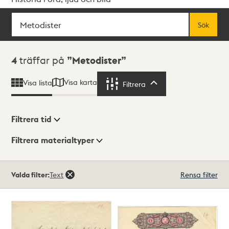
Sök
Fritextsök
Sök
Sökresultat
4
träffar på
Metodister
Visa karta
Visa lista
Filtrera
Filtrera
Filtrera tid
Filtrera materialtyper
Visningsläge
Totalt
Valda filter:
Text
Rensa filter
4
träffar
Lista
Karta