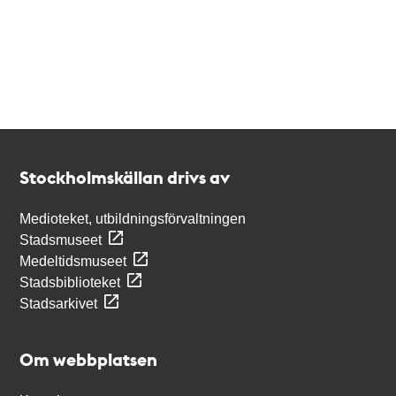
Kontakt
Stockholmskällan
Stockholmskällan drivs av
Medioteket, utbildningsförvaltningen
Stadsmuseet
Medeltidsmuseet
Stadsbiblioteket
Stadsarkivet
Om webbplatsen