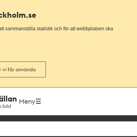
ockholm.se
tt sammanställa statistik och för att webbplatsen ska
or vi får använda
ällan
Meny
h bild