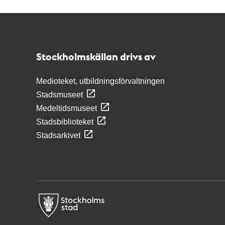
Kontakt
Stockholmskällan
Stockholmskällan drivs av
Medioteket, utbildningsförvaltningen
Stadsmuseet
Medeltidsmuseet
Stadsbiblioteket
Stadsarkivet