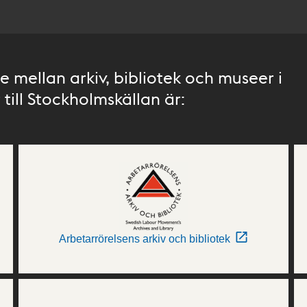
 mellan arkiv, bibliotek och museer i
till Stockholmskällan är:
Arbetarrörelsens arkiv och bibliotek