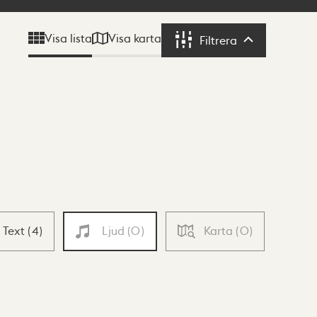
Visa karta
Visa lista
Filtrera
Filtrera
Text
(
4
)
Ljud
(
0
)
Karta
(
0
)