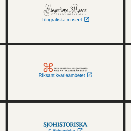
Litografiska museet
Riksantikvarieämbetet