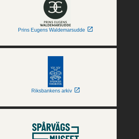
Prins Eugens Waldemarsudde
Riksbankens arkiv