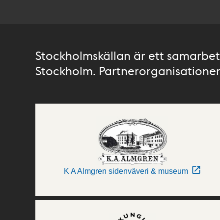
Stockholmskällan är ett samarbete
Stockholm. Partnerorganisationer 
K A Almgren sidenväveri & museum