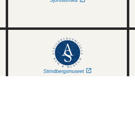
Sjöhistoriska
Strindbergsmuseet