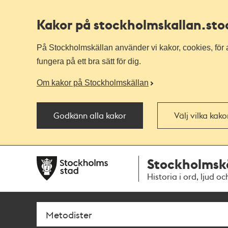
Kakor på stockholmskallan
.st
På Stockholmskällan använder vi kakor, cookies, för a
fungera på ett bra sätt för dig.
Om kakor på Stockholmskällan
Godkänn alla kakor
Välj vilka kak
Till
Till
Stockholmsk
navigationen
huvudinnehållet
Historia i ord, ljud oc
Sök
Fritextsök