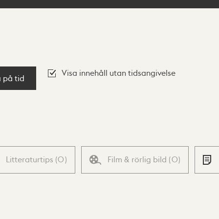
Visa innehåll utan tidsangivelse
a på tid
Litteraturtips
(
0
)
Film & rörlig bild
(
0
)