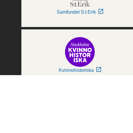
Samfundet S:t Erik
Kvinnohistoriska
Världskulturmuseerna