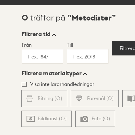
0
Metodister
träffar på
Sökresultat
Filtrera tid
Från
Till
Visningsläge
Filtrer
Filtrera materialtyper
Lista
Karta
Visa inte lärarhandledningar
Ritning
(
0
)
Föremål
(
0
)
Bildkonst
(
0
)
Foto
(
0
)