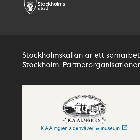
Stockholmskällan är ett samarbete
Stockholm. Partnerorganisationer 
K A Almgren sidenväveri & museum