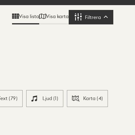
Visa karta
Visa lista
Filtrera
Filtrera
Text
(
79
)
Ljud
(
1
)
Karta
(
4
)