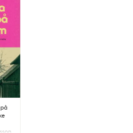
 på
ke
lsson