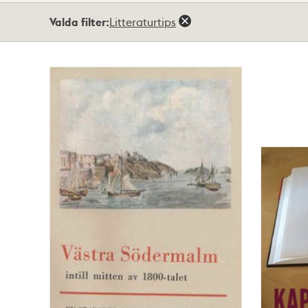
Totalt
Valda filter:
Litteraturtips
7
träffar