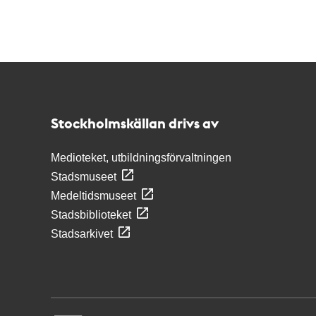
Kontakt
Stockholmskällan
Stockholmskällan drivs av
Medioteket, utbildningsförvaltningen
Stadsmuseet
Medeltidsmuseet
Stadsbiblioteket
Stadsarkivet