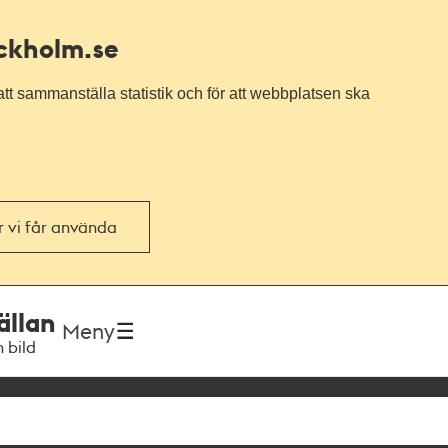
ockholm.se
tt sammanställa statistik och för att webbplatsen ska
or vi får använda
ällan
Meny
h bild