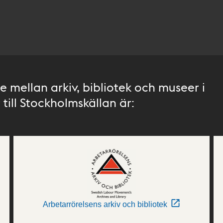
 mellan arkiv, bibliotek och museer i
till Stockholmskällan är:
Arbetarrörelsens arkiv och bibliotek