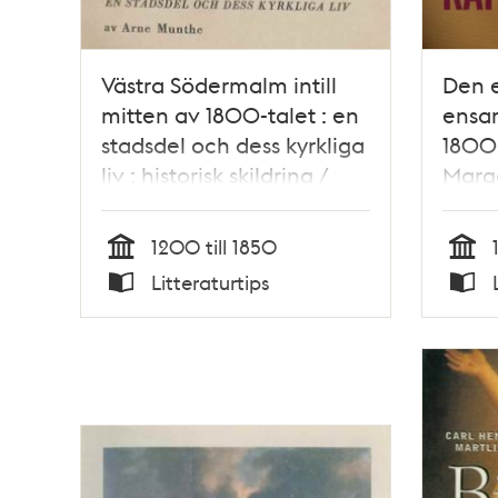
Västra Södermalm intill
Den 
mitten av 1800-talet : en
ensam
stadsdel och dess kyrkliga
1800-
liv : historisk skildring /
Marg
Arne Munthe
1200 till 1850
Tid
Tid
Litteraturtips
Typ
Typ