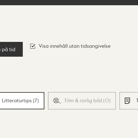
Visa innehåll utan tidsangivelse
a på tid
Litteraturtips
(
7
)
Film & rörlig bild
(
0
)