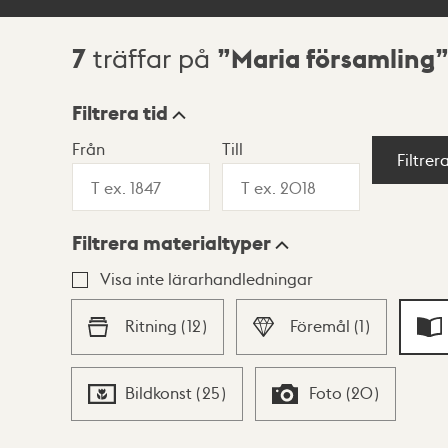
7
Maria församling
träffar på
Sökresultat
Filtrera tid
Från
Till
Visningsläge
Filtrer
Filtrera materialtyper
Lista
Karta
Visa inte lärarhandledningar
Ritning
(
12
)
Föremål
(
1
)
Bildkonst
(
25
)
Foto
(
20
)