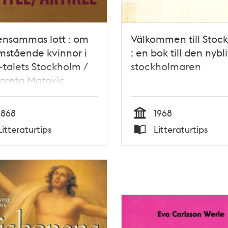
ensammas lott : om
Välkommen till Stoc
stående kvinnor i
: en bok till den nybl
talets Stockholm /
stockholmaren
areta Matovic
1868
1968
Tid
Litteraturtips
Litteraturtips
Typ