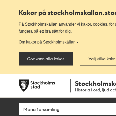
Kakor på stockholmskallan
.st
På Stockholmskällan använder vi kakor, cookies, för a
fungera på ett bra sätt för dig.
Om kakor på Stockholmskällan
Godkänn alla kakor
Välj vilka kak
Till
Till
Stockholmsk
navigationen
huvudinnehållet
Historia i ord, ljud oc
Sök
Fritextsök