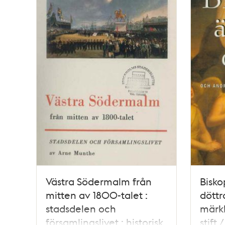
Västra Södermalm från
Bisko
mitten av 1800-talet :
döttr
stadsdelen och
märkl
församlingslivet : historisk
stift