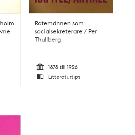
kholm
Rotemännen som
ivne
socialsekreterare / Per
Thullberg
1878 till 1926
Tid
Litteraturtips
Typ