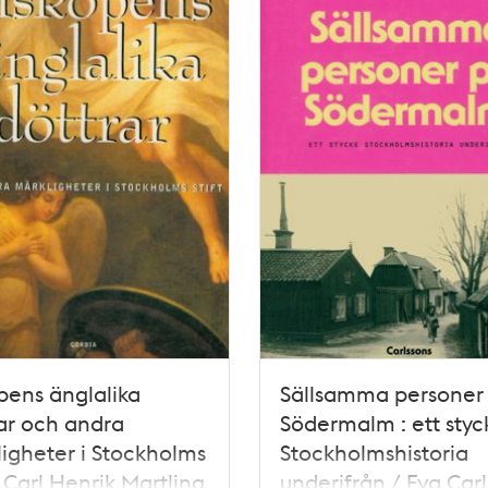
pens änglalika
Sällsamma personer
ar och andra
Södermalm : ett styc
igheter i Stockholms
Stockholmshistoria
 / Carl Henrik Martling
underifrån / Eva Car