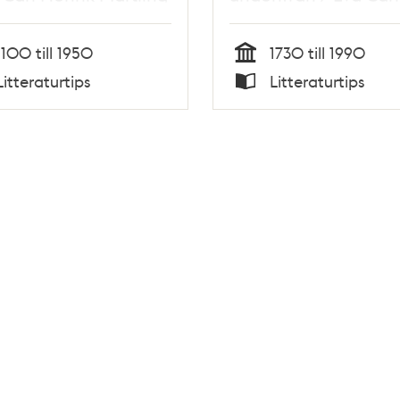
Werle
1100 till 1950
1730 till 1990
Tid
Litteraturtips
Litteraturtips
Typ