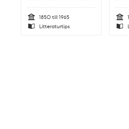
skildring / Arne Munthe
1850 till 1965
Tid
Tid
Litteraturtips
Typ
Typ