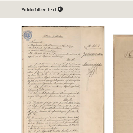
Totalt
Valda filter:
Text
4
träffar