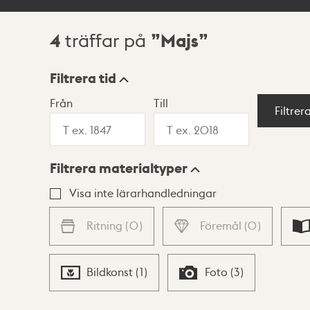
4
Majs
träffar på
Sökresultat
Filtrera tid
Från
Till
Visningsläge
Filtrer
Filtrera materialtyper
Lista
Karta
Visa inte lärarhandledningar
Ritning
(
0
)
Föremål
(
0
)
Bildkonst
(
1
)
Foto
(
3
)