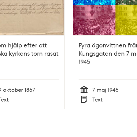
m hjälp efter att
Fyra ögonvittnen frå
ska kyrkans torn rasat
Kungsgatan den 7 m
1945
9 oktober 1867
7 maj 1945
Tid
Text
Text
Typ