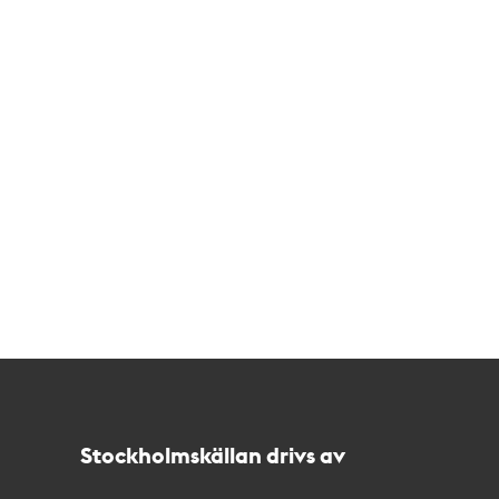
Kontakt
Stockholmskällan
Stockholmskällan drivs av