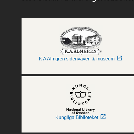
K A Almgren sidenväveri & museum
Kungliga Biblioteket