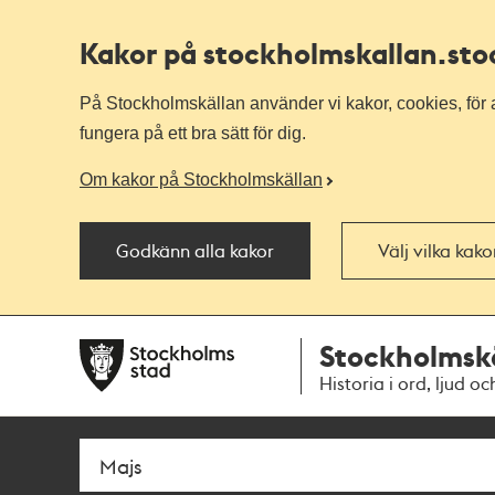
Kakor på stockholmskallan
.st
På Stockholmskällan använder vi kakor, cookies, för a
fungera på ett bra sätt för dig.
Om kakor på Stockholmskällan
Godkänn alla kakor
Välj vilka kak
Till
Till
Stockholmsk
navigationen
huvudinnehållet
Historia i ord, ljud oc
Sök
Fritextsök