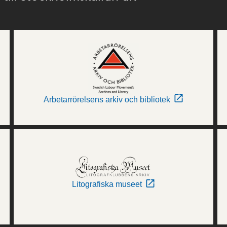
Arbetarrörelsens arkiv och bibliotek
Litografiska museet