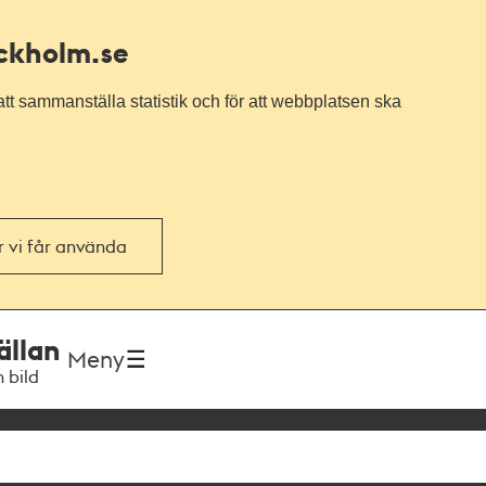
ockholm.se
tt sammanställa statistik och för att webbplatsen ska
or vi får använda
ällan
Meny
h bild