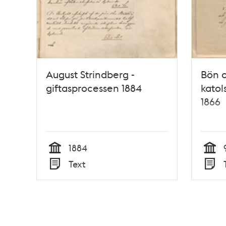
August Strindberg -
Bön o
giftasprocessen 1884
katol
1866
1884
Tid
Tid
Text
Typ
Typ