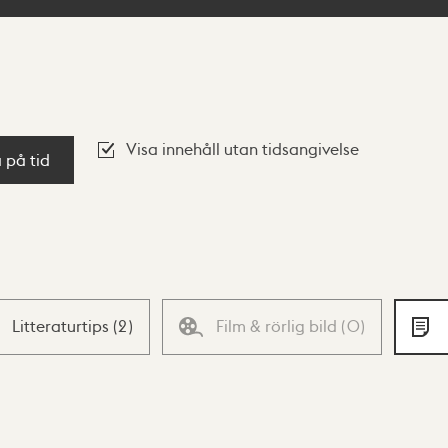
Visa innehåll utan tidsangivelse
a på tid
Litteraturtips
(
2
)
Film & rörlig bild
(
0
)