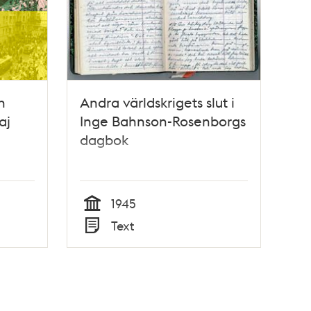
n
Andra världskrigets slut i
aj
Inge Bahnson-Rosenborgs
dagbok
1945
Tid
Text
Typ