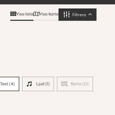
Visa karta
Visa lista
Filtrera
Filtrera
Text
(
4
)
Ljud
(
1
)
Karta
(
0
)