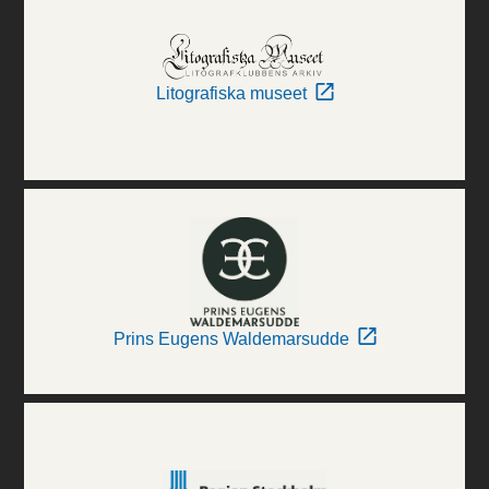
Litografiska museet
Prins Eugens Waldemarsudde