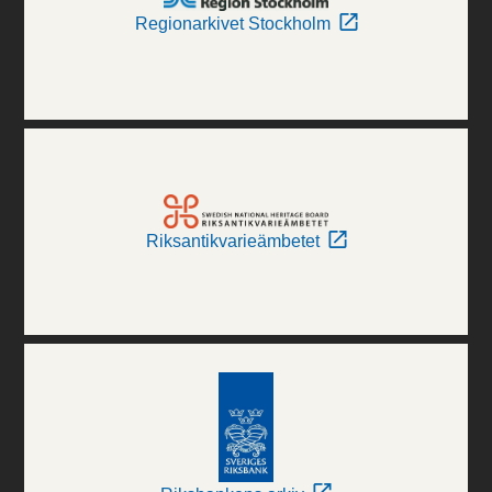
Regionarkivet Stockholm
Riksantikvarieämbetet