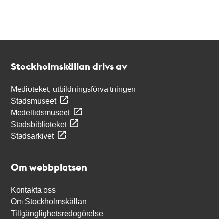
Kontakt
Stockholmskällan
Stockholmskällan drivs av
Medioteket, utbildningsförvaltningen
Stadsmuseet
Medeltidsmuseet
Stadsbiblioteket
Stadsarkivet
Om webbplatsen
Kontakta oss
Om Stockholmskällan
Tillgänglighetsredogörelse