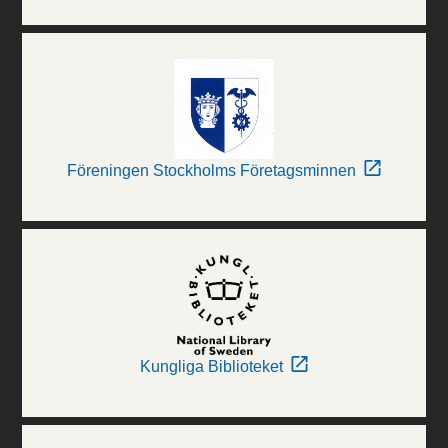
Föreningen Stockholms Företagsminnen
Kungliga Biblioteket