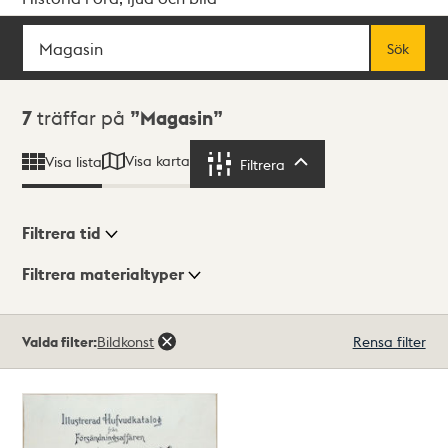
Sök
Fritextsök
Sök
Sökresultat
7
träffar på
Magasin
Visa karta
Visa lista
Filtrera
Filtrera
Filtrera tid
Filtrera materialtyper
Visningsläge
Totalt
Valda filter:
Bildkonst
Rensa filter
7
träffar
Lista
Karta