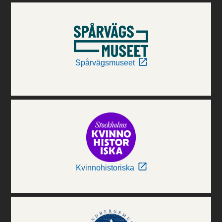
Spårvägsmuseet
Kvinnohistoriska