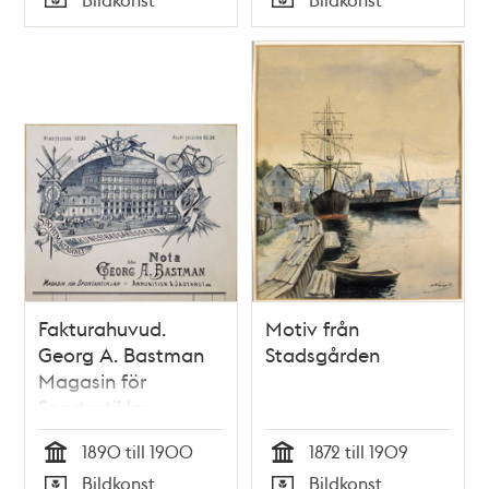
Typ
Typ
Fakturahuvud.
Motiv från
Georg A. Bastman
Stadsgården
Magasin för
Sportartiklar,
Ammunition &
1890 till 1900
1872 till 1909
Jagtkrut
Tid
Tid
Bildkonst
Bildkonst