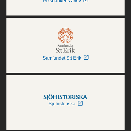
Riksbankens arkiv
Samfundet S:t Erik
Sjöhistoriska