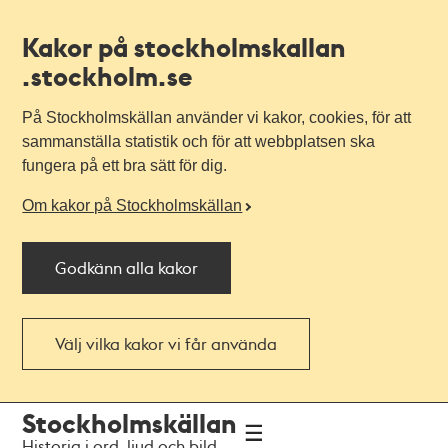
Kakor på stockholmskallan
.stockholm.se
På Stockholmskällan använder vi kakor, cookies, för att
sammanställa statistik och för att webbplatsen ska
fungera på ett bra sätt för dig.
Om kakor på Stockholmskällan
Godkänn alla kakor
Välj vilka kakor vi får använda
Till
Till
Stockholmskällan
navigationen
huvudinnehållet
Historia i ord, ljud och bild