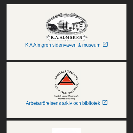
K A Almgren sidenväveri & museum
Arbetarrörelsens arkiv och bibliotek