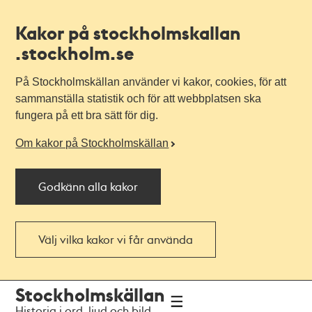
Kakor på stockholmskallan
.stockholm.se
På Stockholmskällan använder vi kakor, cookies, för att
sammanställa statistik och för att webbplatsen ska
fungera på ett bra sätt för dig.
Om kakor på Stockholmskällan
Godkänn alla kakor
Välj vilka kakor vi får använda
Till
Till
Stockholmskällan
navigationen
huvudinnehållet
Historia i ord, ljud och bild