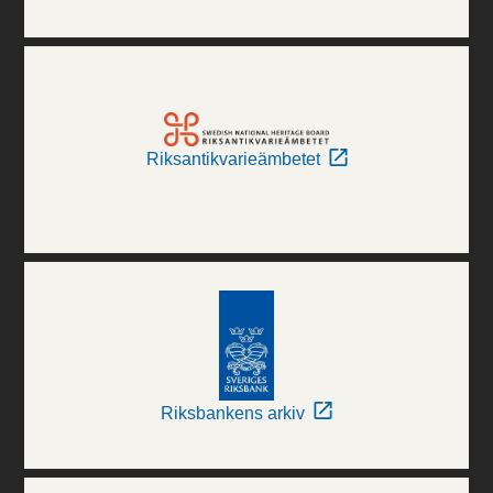
Riksantikvarieämbetet
Riksbankens arkiv