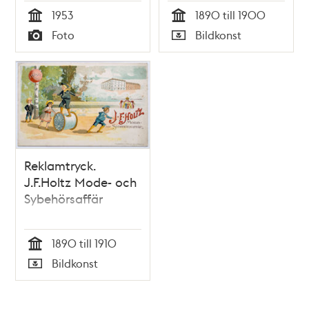
rum innanför
1953
1890 till 1900
butiken. Här går
Tid
Tid
Foto
Bildkonst
numera Sveavägen
Typ
Typ
norr om Sergels Torg
Reklamtryck.
J.F.Holtz Mode- och
Sybehörsaffär
1890 till 1910
Tid
Bildkonst
Typ