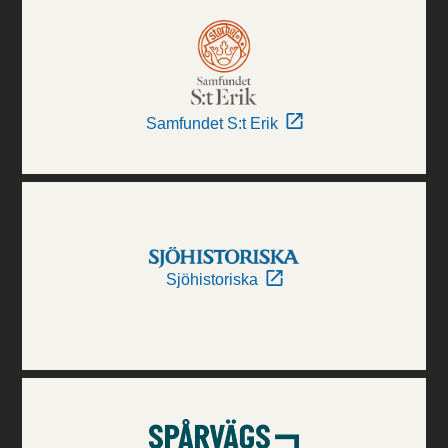
Samfundet S:t Erik
Sjöhistoriska