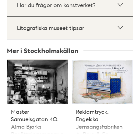
Har du frågor om konstverket?
Litografiska museet tipsar
Mer i Stockholmskällan
Relaterade
poster
och
teman
Mäster
Reklamtryck.
Samuelsgatan 40.
Engelska
Alma Björks
Jernsängsfabriken
Bosättningsmagasin,
A. Berg & Co