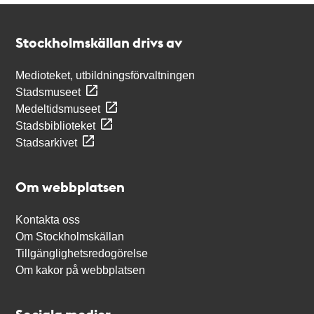
Kontakt
Stockholmskällan
Stockholmskällan drivs av
Medioteket, utbildningsförvaltningen
Stadsmuseet
Medeltidsmuseet
Stadsbiblioteket
Stadsarkivet
Om webbplatsen
Kontakta oss
Om Stockholmskällan
Tillgänglighetsredogörelse
Om kakor på webbplatsen