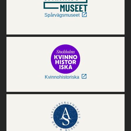
Spårvägsmuseet
Kvinnohistoriska