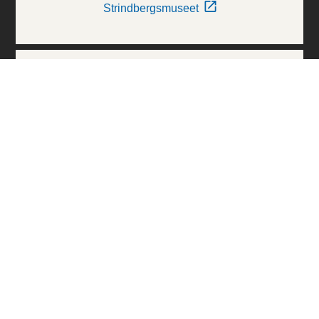
Strindbergsmuseet
Thielska Galleriet
Världskulturmuseerna