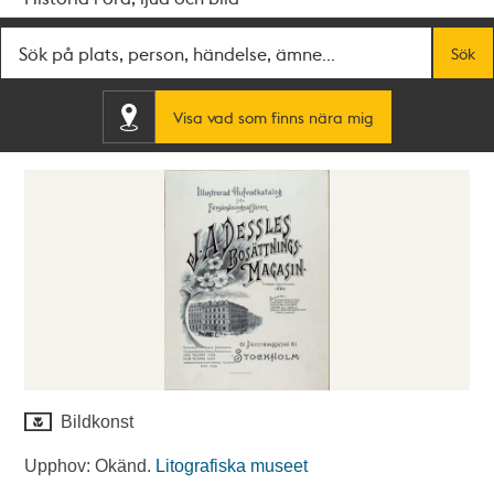
Fritextsök
Sök
Visa vad som finns nära mig
Bildkonst
Upphov: Okänd.
Litografiska museet