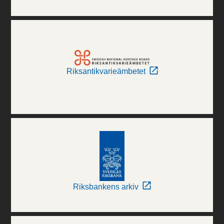
Riksantikvarieämbetet
Riksbankens arkiv