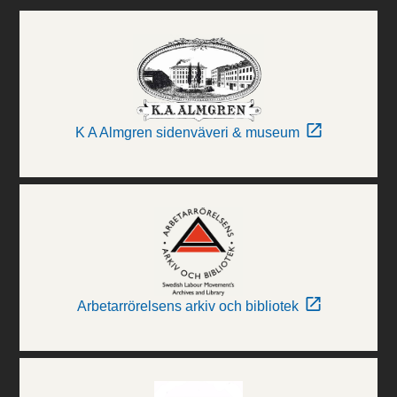
K A Almgren sidenväveri & museum
Arbetarrörelsens arkiv och bibliotek