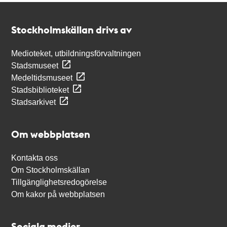
Kontakt
Stockholmskällan
Stockholmskällan drivs av
Medioteket, utbildningsförvaltningen
Stadsmuseet
Medeltidsmuseet
Stadsbiblioteket
Stadsarkivet
Om webbplatsen
Kontakta oss
Om Stockholmskällan
Tillgänglighetsredogörelse
Om kakor på webbplatsen
Sociala medier