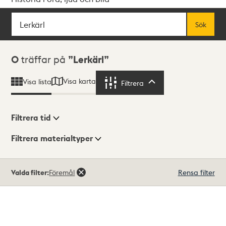
Sök
Fritextsök
Sök
Sökresultat
0
träffar på
Lerkärl
Visa karta
Visa lista
Filtrera
Filtrera
Filtrera tid
Filtrera materialtyper
Visningsläge
Totalt
Valda filter:
Föremål
Rensa filter
0
träffar
Lista
Karta