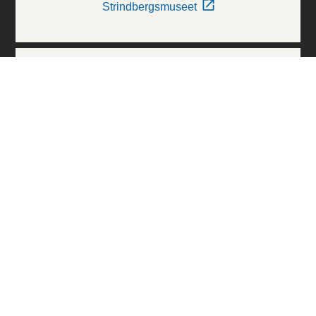
Strindbergsmuseet
Thielska Galleriet
Världskulturmuseerna