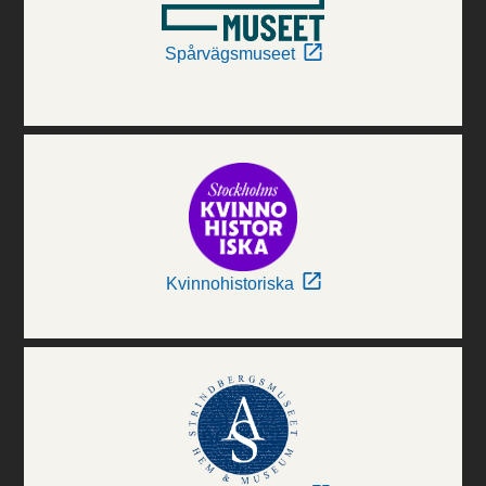
Spårvägsmuseet
Kvinnohistoriska