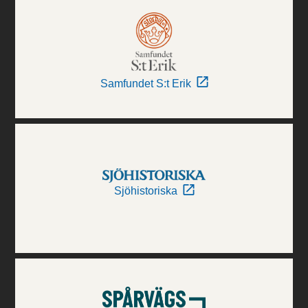
Samfundet S:t Erik
Sjöhistoriska