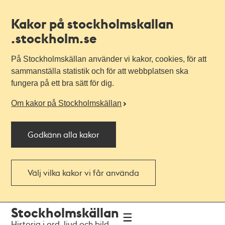
Kakor på stockholmskallan
.stockholm.se
På Stockholmskällan använder vi kakor, cookies, för att
sammanställa statistik och för att webbplatsen ska
fungera på ett bra sätt för dig.
Om kakor på Stockholmskällan
Godkänn alla kakor
Välj vilka kakor vi får använda
Till
Till
Stockholmskällan
navigationen
huvudinnehållet
Historia i ord, ljud och bild