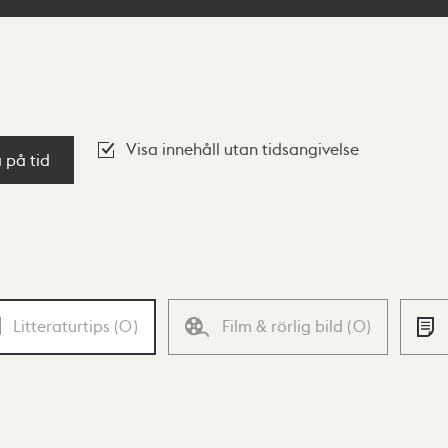
Visa innehåll utan tidsangivelse
a på tid
Litteraturtips
(
0
)
Film & rörlig bild
(
0
)