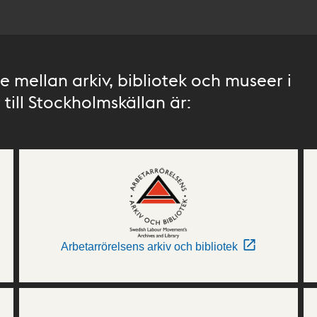
 mellan arkiv, bibliotek och museer i
till Stockholmskällan är:
Arbetarrörelsens arkiv och bibliotek