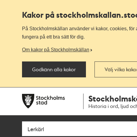
Kakor på stockholmskallan
.st
På Stockholmskällan använder vi kakor, cookies, för a
fungera på ett bra sätt för dig.
Om kakor på Stockholmskällan
Godkänn alla kakor
Välj vilka kak
Till
Till
Stockholmsk
navigationen
huvudinnehållet
Historia i ord, ljud oc
Sök
Fritextsök