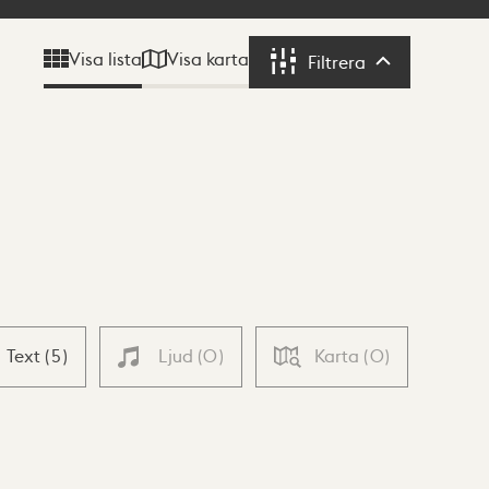
Visa karta
Visa lista
Filtrera
Filtrera
Text
(
5
)
Ljud
(
0
)
Karta
(
0
)