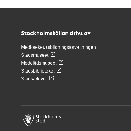
Kontakt
Stockholmskällan
Stockholmskällan drivs av
Medioteket, utbildningsförvaltningen
Stadsmuseet
Medeltidsmuseet
Stadsbiblioteket
Stadsarkivet