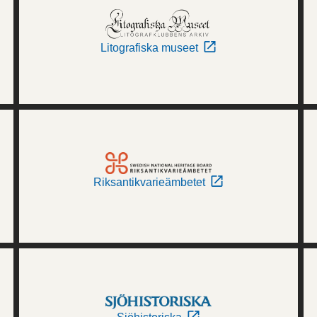
Litografiska museet
Riksantikvarieämbetet