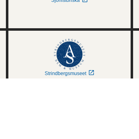
Sjöhistoriska
Strindbergsmuseet