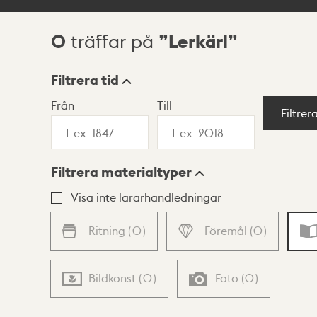
0
Lerkärl
träffar på
Sökresultat
Filtrera tid
Från
Till
Visningsläge
Filtrer
Filtrera materialtyper
Lista
Karta
Visa inte lärarhandledningar
Ritning
(
0
)
Föremål
(
0
)
Bildkonst
(
0
)
Foto
(
0
)