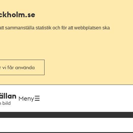
ockholm.se
tt sammanställa statistik och för att webbplatsen ska
or vi får använda
ällan
Meny
h bild