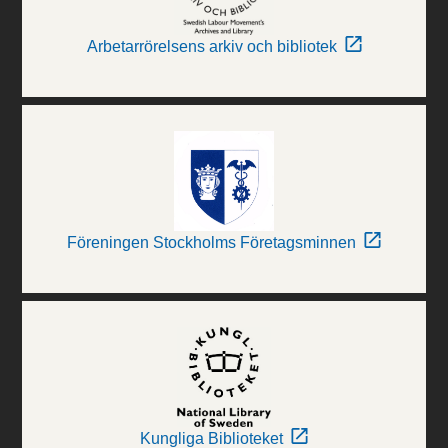
Arbetarrörelsens arkiv och bibliotek
Föreningen Stockholms Företagsminnen
Kungliga Biblioteket