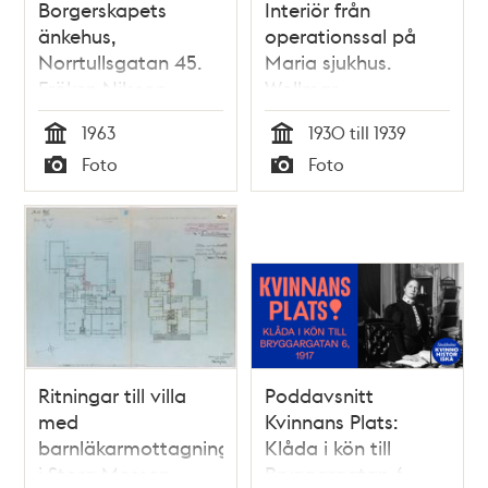
Borgerskapets
Interiör från
änkehus,
operationssal på
Norrtullsgatan 45.
Maria sjukhus.
Fröken Nilsson
Wollmar
pratar i telefonen
Yxkullsgatan 25.
1963
1930 till 1939
på
Tid
Tid
Foto
Foto
läkarmottagningen.
Typ
Typ
Ritningar till villa
Poddavsnitt
med
Kvinnans Plats:
barnläkarmottagning
Klåda i kön till
i Stora Mossen,
Bryggargatan 6,