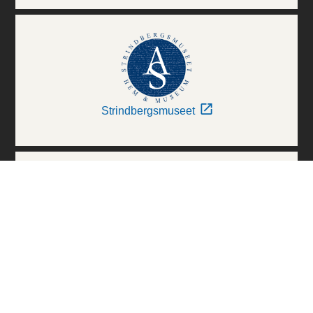
Strindbergsmuseet
Thielska Galleriet