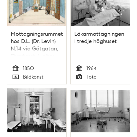
Mottagningsrummet
Läkarmottagningen
hos D.L. (Dr. Levin)
i tredje höghuset
N.14 vid Götgatan,
Qvarteret Jupiter
Större, en trappa
1850
1964
upp - Operationen
Tid
Tid
Bildkonst
Foto
onsdagen den 24
Typ
Typ
april år 1850