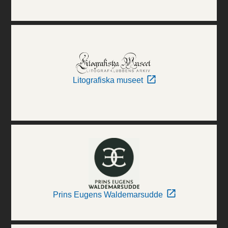
Litografiska museet
Prins Eugens Waldemarsudde