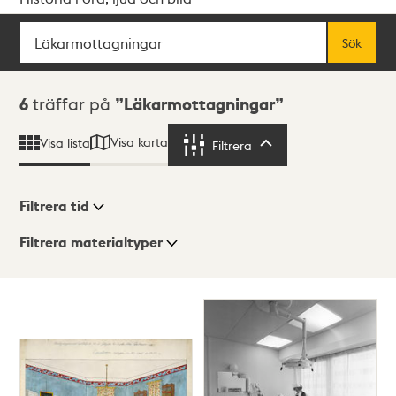
Sök
Fritextsök
Sök
Sökresultat
6
träffar på
Läkarmottagningar
Visa karta
Visa lista
Filtrera
Filtrera
Filtrera tid
Filtrera materialtyper
Visningsläge
Totalt
6
träffar
Lista
Karta