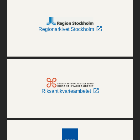
Regionarkivet Stockholm
Riksantikvarieämbetet