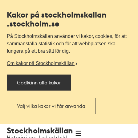
Kakor på stockholmskallan
.stockholm.se
På Stockholmskällan använder vi kakor, cookies, för att
sammanställa statistik och för att webbplatsen ska
fungera på ett bra sätt för dig.
Om kakor på Stockholmskällan
Godkänn alla kakor
Välj vilka kakor vi får använda
Till
Till
Stockholmskällan
navigationen
huvudinnehållet
Historia i ord, ljud och bild