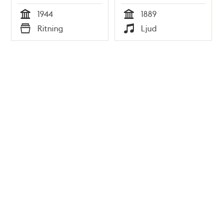
Bromma, 1944
1889
1944
1889
Tid
Tid
Ritning
Ljud
Typ
Typ