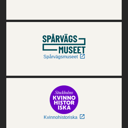
Spårvägsmuseet
Kvinnohistoriska