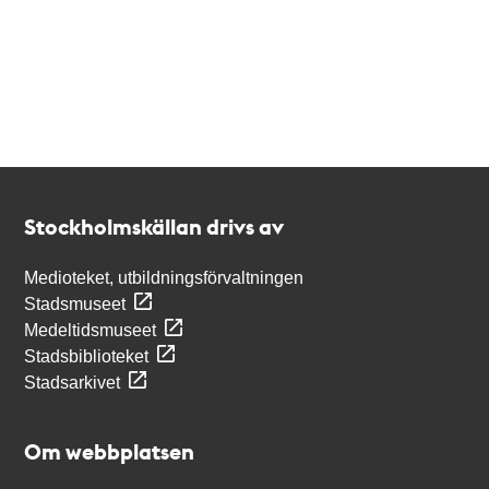
Kontakt
Stockholmskällan
Stockholmskällan drivs av
Medioteket, utbildningsförvaltningen
Stadsmuseet
Medeltidsmuseet
Stadsbiblioteket
Stadsarkivet
Om webbplatsen