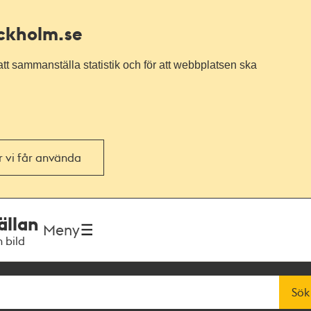
ockholm.se
tt sammanställa statistik och för att webbplatsen ska
or vi får använda
ällan
Meny
h bild
Sök