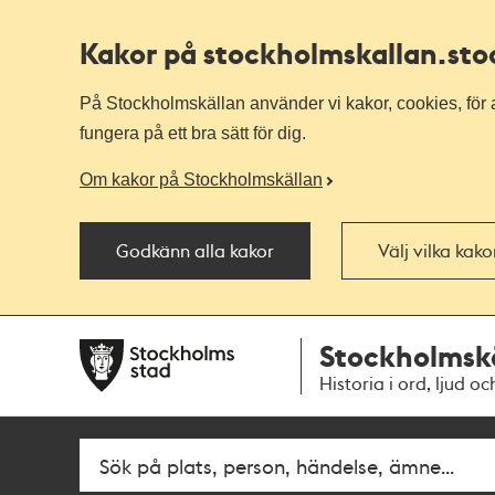
Kakor på stockholmskallan
.st
På Stockholmskällan använder vi kakor, cookies, för a
fungera på ett bra sätt för dig.
Om kakor på Stockholmskällan
Godkänn alla kakor
Välj vilka kak
Till
Till
Stockholmsk
navigationen
huvudinnehållet
Historia i ord, ljud oc
Fritextsök