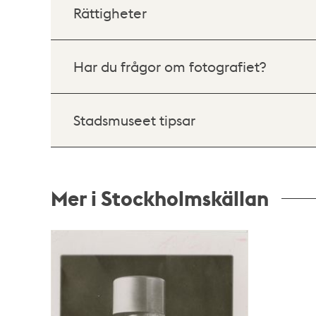
Rättigheter
Har du frågor om fotografiet?
Stadsmuseet tipsar
Mer i Stockholmskällan
Relaterade
poster
och
teman