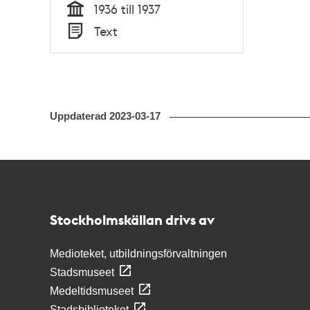
1936 till 1937
Tid
Text
Typ
Uppdaterad
2023-03-17
Kontakt
Stockholmskällan
Stockholmskällan drivs av
Medioteket, utbildningsförvaltningen
Stadsmuseet
Medeltidsmuseet
Stadsbiblioteket