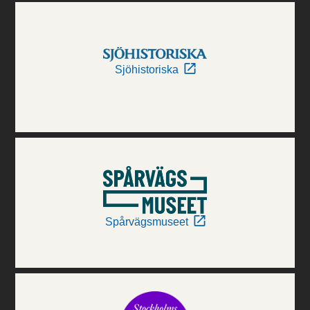
Sjöhistoriska
Spårvägsmuseet