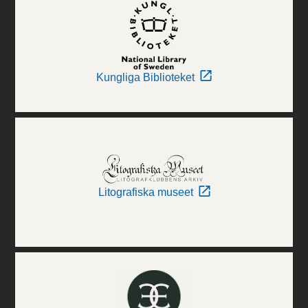
Kungliga Biblioteket
Litografiska museet