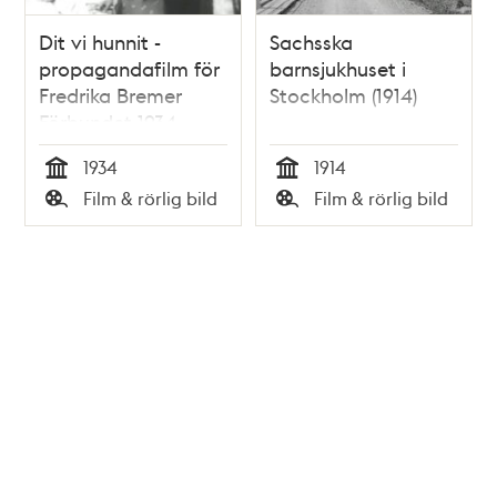
Dit vi hunnit -
Sachsska
propagandafilm för
barnsjukhuset i
Fredrika Bremer
Stockholm (1914)
Förbundet 1934
1934
1914
Tid
Tid
Film & rörlig bild
Film & rörlig bild
Typ
Typ