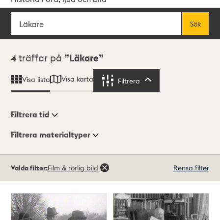
Sök
Fritextsök
Sök
Sökresultat
4
träffar på
Läkare
Visa karta
Visa lista
Filtrera
Filtrera
Filtrera tid
Filtrera materialtyper
Visningsläge
Totalt
Valda filter:
Film & rörlig bild
Rensa filter
4
träffar
Lista
Karta