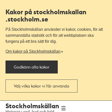
Kakor på stockholmskallan
.stockholm.se
På Stockholmskällan använder vi kakor, cookies, för att
sammanställa statistik och för att webbplatsen ska
fungera på ett bra sätt för dig.
Om kakor på Stockholmskällan
Godkänn alla kakor
Välj vilka kakor vi får använda
Till
Till
Stockholmskällan
navigationen
huvudinnehållet
Historia i ord, ljud och bild