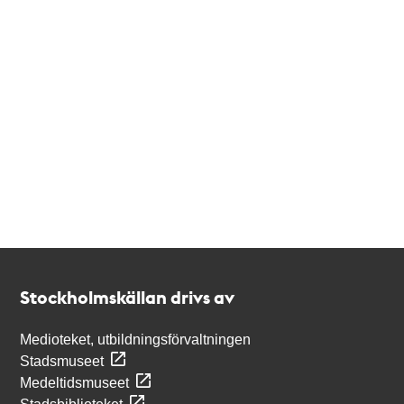
Kontakt
Stockholmskällan
Stockholmskällan drivs av
Medioteket, utbildningsförvaltningen
Stadsmuseet
Medeltidsmuseet