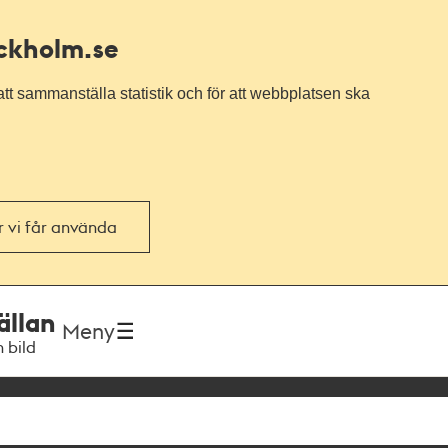
ockholm.se
tt sammanställa statistik och för att webbplatsen ska
or vi får använda
ällan
Meny
h bild