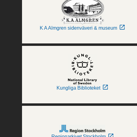
K A Almgren sidenväveri & museum
Kungliga Biblioteket
Regionarkivet Stockholm