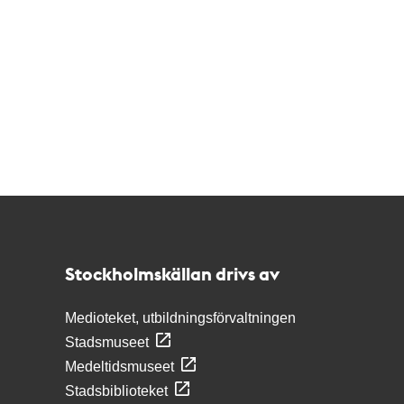
Kontakt
Stockholmskällan
Stockholmskällan drivs av
Medioteket, utbildningsförvaltningen
Stadsmuseet
Medeltidsmuseet
Stadsbiblioteket