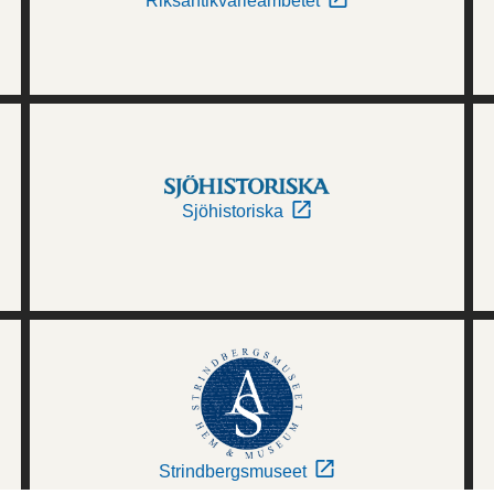
Riksantikvarieämbetet
Sjöhistoriska
Strindbergsmuseet