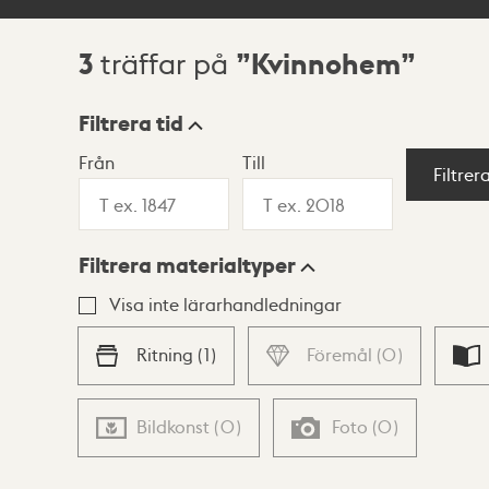
3
Kvinnohem
träffar på
Sökresultat
Filtrera tid
Från
Till
Visningsläge
Filtrer
Filtrera materialtyper
Lista
Karta
Visa inte lärarhandledningar
Ritning
(
1
)
Föremål
(
0
)
Bildkonst
(
0
)
Foto
(
0
)