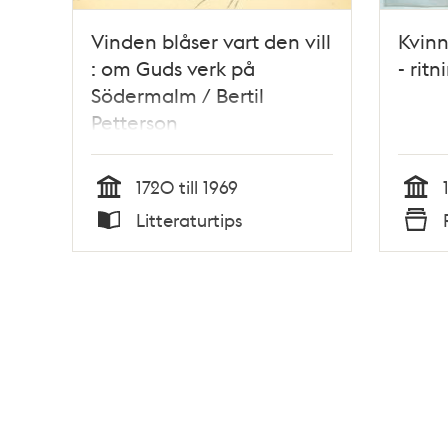
Vinden blåser vart den vill
Kvinn
: om Guds verk på
- rit
Södermalm / Bertil
Petterson
1720 till 1969
Tid
Tid
Litteraturtips
Typ
Typ