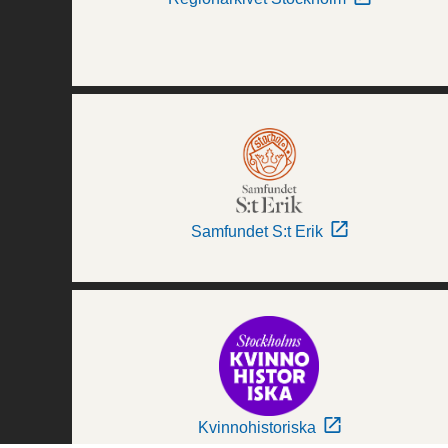
Samfundet S:t Erik
Kvinnohistoriska