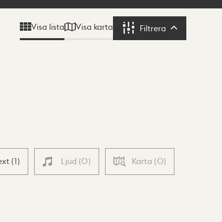
Visa karta
Visa lista
Filtrera
Filtrera
ext
(
1
)
Ljud
(
0
)
Karta
(
0
)