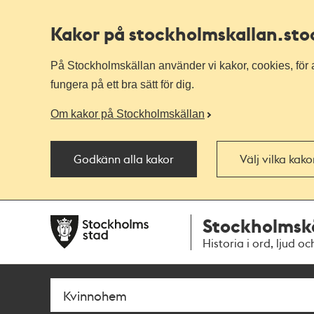
Kakor på stockholmskallan
.st
På Stockholmskällan använder vi kakor, cookies, för a
fungera på ett bra sätt för dig.
Om kakor på Stockholmskällan
Godkänn alla kakor
Välj vilka kak
Till
Till
Stockholmsk
navigationen
huvudinnehållet
Historia i ord, ljud oc
Sök
Fritextsök