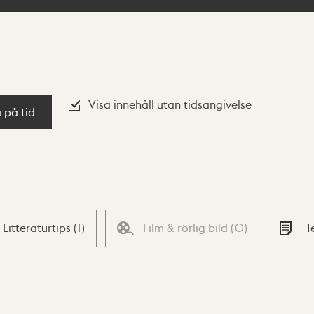
Visa innehåll utan tidsangivelse
a på tid
Litteraturtips
(
1
)
Film & rörlig bild
(
0
)
T